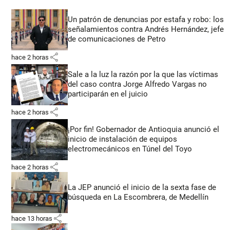
Un patrón de denuncias por estafa y robo: los
señalamientos contra Andrés Hernández, jefe
de comunicaciones de Petro
share
hace 2 horas
Sale a la luz la razón por la que las víctimas
del caso contra Jorge Alfredo Vargas no
participarán en el juicio
share
hace 2 horas
¡Por fin! Gobernador de Antioquia anunció el
inicio de instalación de equipos
electromecánicos en Túnel del Toyo
share
hace 2 horas
La JEP anunció el inicio de la sexta fase de
búsqueda en La Escombrera, de Medellín
share
hace 13 horas