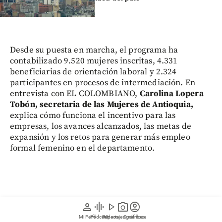
Desde su puesta en marcha, el programa ha
contabilizado 9.520 mujeres inscritas, 4.331
beneficiarias de orientación laboral y 2.324
participantes en procesos de intermediación. En
entrevista con EL COLOMBIANO,
Carolina Lopera
Tobón, secretaria de las Mujeres de Antioquia,
explica cómo funciona el incentivo para las
empresas, los avances alcanzados, las metas de
expansión y los retos para generar más empleo
formal femenino en el departamento.
person
graphic_eq
play_arrow
photo_camera
account_circle
Mi Perfil
Pódcast
Reportajes gráficos
Videos
Suscríbete