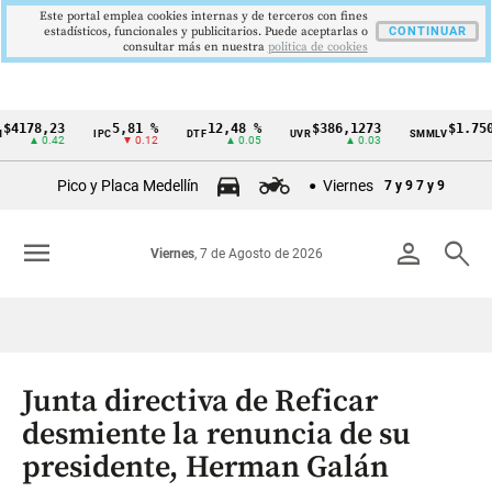
Este portal emplea cookies internas y de terceros con fines
estadísticos, funcionales y publicitarios. Puede aceptarlas o
CONTINUAR
consultar más en nuestra
politica de cookies
8,23
5,81 %
12,48 %
$386,1273
$1.750.905
IPC
DTF
UVR
SMMLV
Cintillo
 0.42
▼ 0.12
▲ 0.05
▲ 0.03
—
de
Pico y Placa Medellín
Viernes
7 y 9
7 y 9
indicadores
económicos
menu
person
search
Viernes
, 7 de Agosto de 2026
Colombia
Junta directiva de Reficar
desmiente la renuncia de su
presidente, Herman Galán