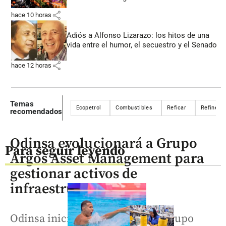
share
hace 10 horas
Adiós a Alfonso Lizarazo: los hitos de una
vida entre el humor, el secuestro y el Senado
share
hace 12 horas
Temas
Ecopetrol
Combustibles
Reficar
Refinería
recomendados
Odinsa evolucionará a Grupo
Para seguir leyendo
Argos Asset Management para
gestionar activos de
infraestructura
Odinsa iniciará su evolución a Grupo