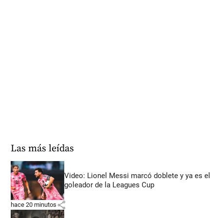
Las más leídas
Video: Lionel Messi marcó doblete y ya es el
goleador de la Leagues Cup
share
hace 20 minutos