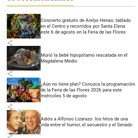
Concierto gratuito de Arelys Henao, tablado
en el Centro y recorridos por Santa Elena
este 6 de agosto en la Feria de las Flores
share
Murió la bebé hipopótamo rescatada en el
Magdalena Medio
share
¿Aún no tiene plan? Conozca la programación
de la Feria de las Flores 2026 para este
miércoles 5 de agosto
share
Adiós a Alfonso Lizarazo: los hitos de una
vida entre el humor, el secuestro y el Senado
share