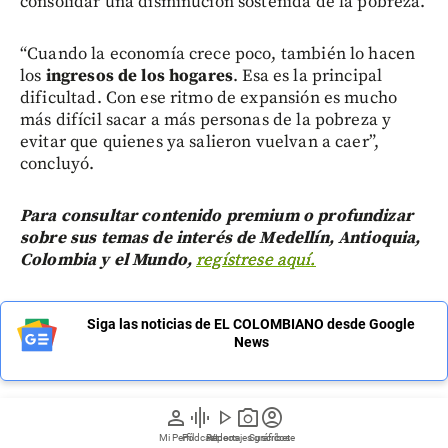
consolidar una disminución sostenida de la pobreza.
“Cuando la economía crece poco, también lo hacen
los
ingresos de los hogares
. Esa es la principal
dificultad. Con ese ritmo de expansión es mucho
más difícil sacar a más personas de la pobreza y
evitar que quienes ya salieron vuelvan a caer”,
concluyó.
Para consultar contenido premium o profundizar
sobre sus temas de interés de Medellín, Antioquia,
Colombia y el Mundo,
regístrese aquí.
Siga las noticias de EL COLOMBIANO desde Google
News
person
graphic_eq
play_arrow
photo_camera
account_circle
Mi Perfil
Pódcast
Reportajes gráficos
Videos
Suscríbete