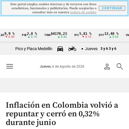
Este portal emplea cookies internas y de terceros con fines
estadísticos, funcionales y publicitarios. Puede aceptarlas o
CONTINUAR
consultar más en nuestra
politica de cookies
9 %
2,8 %
$4178,23
5,81 %
12,48 %
$38
PIB
TRM
IPC
DTF
UVR
Cintillo
0.30
▲ 0.10
▲ 0.42
▼ 0.12
▲ 0.05
de
Pico y Placa Medellín
Jueves
3 y 6
3 y 6
indicadores
económicos
menu
person
search
Jueves
, 6 de Agosto de 2026
Colombia
Inflación en Colombia volvió a
repuntar y cerró en 0,32%
durante junio