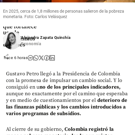
Colombia:
MinSalud
En 2025, cerca de 1,8 millones de personas salieron de la pobreza
sacó
monetaria. Foto: Carlos Velásquez
resolución
que fortalece
uso de
mecanismos
Alejandra Zapata Quinchía
digitales
Economía
share
hace 6 horas
Gustavo Petro llegó a la Presidencia de Colombia
con la promesa de impulsar un cambio social. Y lo
consiguió en u
no de los principales indicadores,
aunque no exactamente por el camino que esperaba
y en medio de cuestionamientos por el
deterioro de
las finanzas públicas y los cambios introducidos a
varios programas de subsidios.
Al cierre de su gobierno,
Colombia registró la