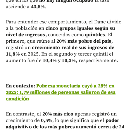
que en los que
no hay ningún ocupado
la tasa
asciende a
43,8%
.
Para entender ese comportamiento, el Dane divide
a la población en
cinco grupos iguales según su
nivel de ingresos,
conocidos como
quintiles
. El
primero, que reúne al
20% más pobre del país
,
registró un
crecimiento real de sus ingresos de
11,8%
en 2025. En el segundo y tercer quintil el
aumento fue de
10,4% y 10,3%
, respectivamente.
En contexto:
Pobreza monetaria cayó a 28% en
2025: 1,79 millones de personas salieron de esa
condición
En contraste, el
20% más rico
apenas registró un
crecimiento de
0,5%
, lo que significa que el
poder
adquisitivo de los más pobres aumentó cerca de 24