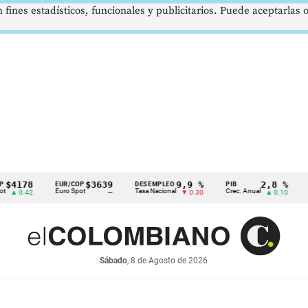
 fines estadísticos, funcionales y publicitarios. Puede aceptarlas
8
$3639
9,9 %
2,8 %
EUR/COP
DESEMPLEO
PIB
TRM
Euro Spot
Tasa Nacional
Crec. Anual
Tasa Re
42
—
▼ 0.30
▲ 0.10
Sábado
, 8 de Agosto de 2026