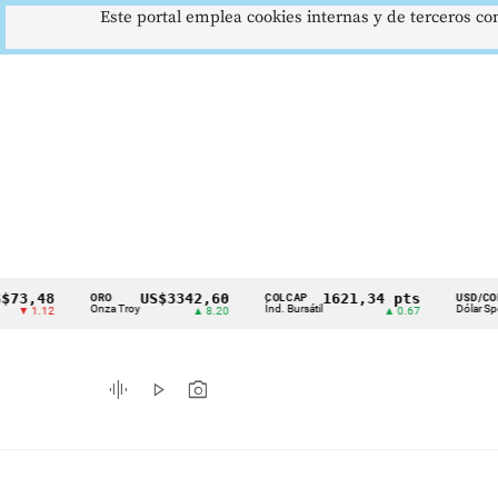
Este portal emplea cookies internas y de terceros con
48
US$3342,60
1621,34 pts
$417
ORO
COLCAP
USD/COP
Cintillo
Onza Troy
Índ. Bursátil
Dólar Spot
12
▲ 8.20
▲ 0.67
▲ 0.
de
indicadores
graphic_eq
play_arrow
photo_camera
económicos
Colombia