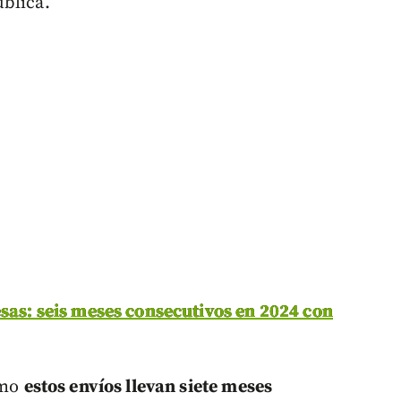
blica.
sas: seis meses consecutivos en 2024 con
ómo
estos envíos llevan siete meses