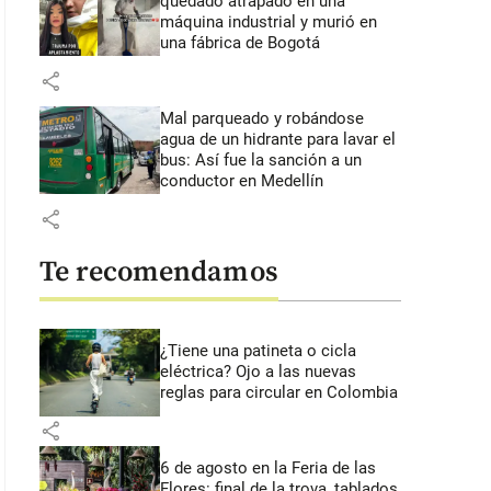
quedado atrapado en una
máquina industrial y murió en
una fábrica de Bogotá
share
Mal parqueado y robándose
agua de un hidrante para lavar el
bus: Así fue la sanción a un
conductor en Medellín
share
Te recomendamos
¿Tiene una patineta o cicla
eléctrica? Ojo a las nuevas
reglas para circular en Colombia
share
6 de agosto en la Feria de las
Flores: final de la trova, tablados