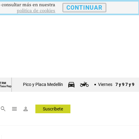
 o consultar más en nuestra
CONTINUAR
politica de cookies
$4178,23
5,81 %
12,48 %
IPC
DTF
Pico y Placa Medellín
Viernes
7 y 9
7 y 9
. Moneda
Inflación anual
Dep. Término Fijo
▲ 0.42
▼ 0.12
▲ 0.05
search
menu
person
Suscríbete