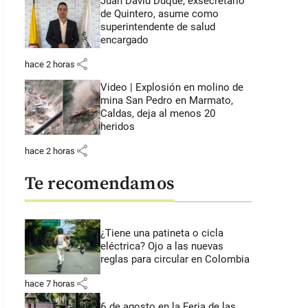
Juan David Duque, exsecretario
de Quintero, asume como
superintendente de salud
encargado
share
hace 2 horas
Video | Explosión en molino de
mina San Pedro en Marmato,
Caldas, deja al menos 20
heridos
share
hace 2 horas
Te recomendamos
¿Tiene una patineta o cicla
eléctrica? Ojo a las nuevas
reglas para circular en Colombia
share
hace 7 horas
6 de agosto en la Feria de las