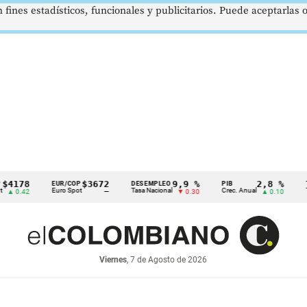
 fines estadísticos, funcionales y publicitarios. Puede aceptarlas
8
$3672
9,9 %
2,8 %
EUR/COP
DESEMPLEO
PIB
TRM
Euro Spot
Tasa Nacional
Crec. Anual
Tasa Rep
2
—
▼ 0.30
▲ 0.10
Viernes
, 7 de Agosto de 2026