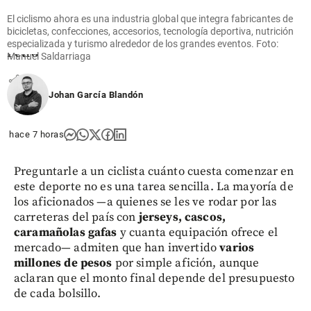
el legado
El ciclismo ahora es una industria global que integra fabricantes de
de
bicicletas, confecciones, accesorios, tecnología deportiva, nutrición
Gustavo
especializada y turismo alrededor de los grandes eventos. Foto:
Petro
Manuel Saldarriaga
share
Johan García Blandón
hace 7 horas
Preguntarle a un ciclista cuánto cuesta comenzar en
este deporte no es una tarea sencilla. La mayoría de
los aficionados —a quienes se les ve rodar por las
carreteras del país con
jerseys, cascos,
caramañolas gafas
y cuanta equipación ofrece el
mercado— admiten que han invertido
varios
millones de pesos
por simple afición, aunque
aclaran que el monto final depende del presupuesto
de cada bolsillo.