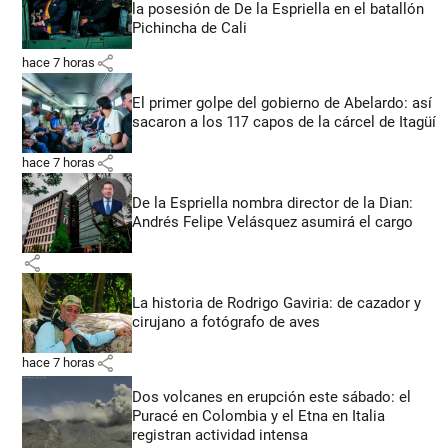
la posesión de De la Espriella en el batallón
Pichincha de Cali
share
hace 7 horas
El primer golpe del gobierno de Abelardo: así
sacaron a los 117 capos de la cárcel de Itagüí
share
hace 7 horas
De la Espriella nombra director de la Dian:
Andrés Felipe Velásquez asumirá el cargo
share
La historia de Rodrigo Gaviria: de cazador y
cirujano a fotógrafo de aves
share
hace 7 horas
Dos volcanes en erupción este sábado: el
Puracé en Colombia y el Etna en Italia
registran actividad intensa