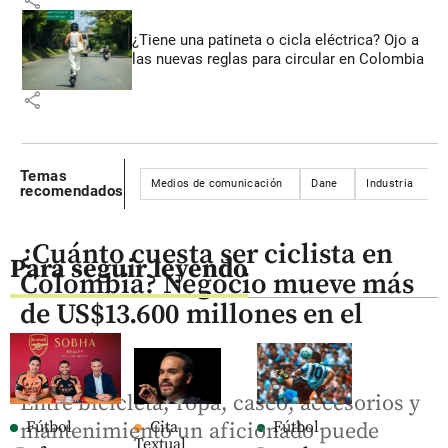
¿Tiene una patineta o cicla eléctrica? Ojo a
las nuevas reglas para circular en Colombia
share
Temas
Medios de comunicación
Dane
Industria
S
recomendados
¿Cuánto cuesta ser ciclista en
Para seguir leyendo
Colombia? Negocio mueve más
de US$13.600 millones en el
mundo
Entre bicicleta, ropa, casco, accesorios y
Fútbol
Cita
Fútbol
mantenimiento un aficionado puede
Textual