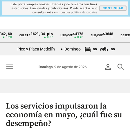
Este portal emplea cookies internas y de terceros con fines
estadísticos, funcionales y publicitarios. Puede aceptarlas o
CONTINUAR
consultar más en nuestra
politica de cookies
60
1621,34 pts
$4178
$3648
9
COLCAP
USD/COP
EUR/COP
DESEMPLEO
Cintillo
20
▲ 0.67
▲ 0.42
—
de
Pico y Placa Medellín
Domingo
no
no
indicadores
económicos
menu
person
search
Domingo
, 9 de Agosto de 2026
Colombia
Los servicios impulsaron la
economía en mayo, ¿cuál fue su
desempeño?