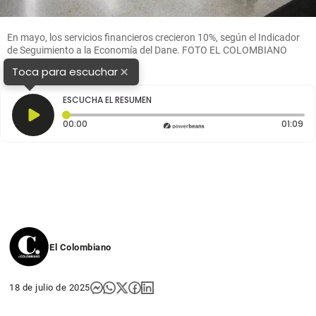
En mayo, los servicios financieros crecieron 10%, según el Indicador
de Seguimiento a la Economía del Dane. FOTO EL COLOMBIANO
×
Toca para escuchar
ESCUCHA EL RESUMEN
Tiempo transcurrido: 0 segundos
Dur
00:00
01:09
El Colombiano
18 de julio de 2025