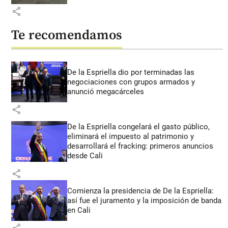
share
Te recomendamos
De la Espriella dio por terminadas las
negociaciones con grupos armados y
anunció megacárceles
share
De la Espriella congelará el gasto público,
eliminará el impuesto al patrimonio y
desarrollará el fracking: primeros anuncios
desde Cali
share
Comienza la presidencia de De la Espriella:
así fue el juramento y la imposición de banda
en Cali
share