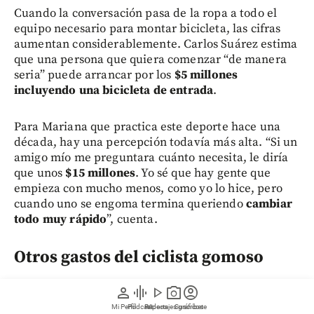
Cuando la conversación pasa de la ropa a todo el
equipo necesario para montar bicicleta, las cifras
aumentan considerablemente. Carlos Suárez estima
que una persona que quiera comenzar “de manera
seria” puede arrancar por los
$5 millones
incluyendo una bicicleta de entrada
.
Para Mariana que practica este deporte hace una
década, hay una percepción todavía más alta. “Si un
amigo mío me preguntara cuánto necesita, le diría
que unos
$15 millones
. Yo sé que hay gente que
empieza con mucho menos, como yo lo hice, pero
cuando uno se engoma termina queriendo
cambiar
todo muy rápido
”, cuenta.
Otros gastos del ciclista gomoso
La bicicleta suele ser apenas el primer gasto.
person
graphic_eq
play_arrow
photo_camera
account_circle
Quienes entrenan de forma constante deben asumir
Mi Perfil
Pódcast
Reportajes gráficos
Videos
Suscríbete