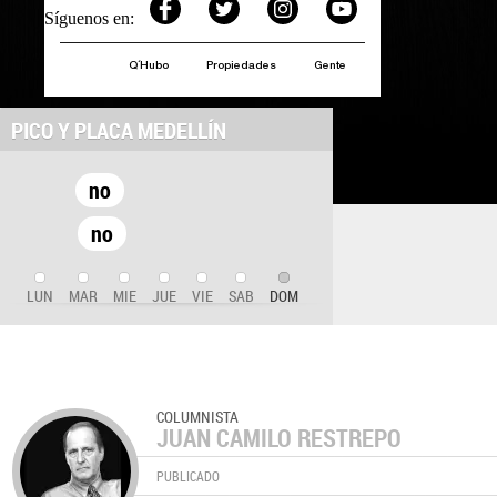
Síguenos en:
Q´Hubo
Propiedades
Gente
PICO Y PLACA MEDELLÍN
no
no
LUN
MAR
MIE
JUE
VIE
SAB
DOM
COLUMNISTA
JUAN CAMILO RESTREPO
PUBLICADO