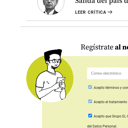
Salida del país 
arrow_right_alt
LEER CRÍTICA
Regístrate
al n
Acepto
términos y con
Acepto
el tratamiento 
Acepto que Grupo E
del Datos Personal.