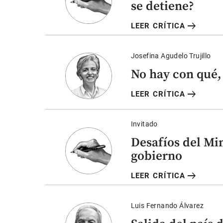
se detiene?
arrow_right_alt
LEER CRÍTICA
Josefina Agudelo Trujillo
No hay con qué,
arrow_right_alt
LEER CRÍTICA
Invitado
Desafíos del Mi
gobierno
arrow_right_alt
LEER CRÍTICA
Luis Fernando Álvarez