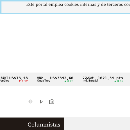
Este portal emplea cookies internas y de terceros con
US$73,48
US$3342,60
1621,34 pts
ORO
COLCAP
USD
Cintillo
o
Onza Troy
Índ. Bursátil
Dóla
▼ 1.12
▲ 8.20
▲ 0.67
de
indicadores
graphic_eq
play_arrow
photo_camera
económicos
Colombia
Columnistas