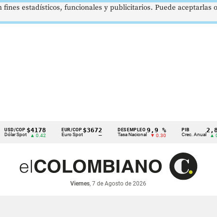
 fines estadísticos, funcionales y publicitarios. Puede aceptarlas
$4178
$3672
9,9 %
2,8 %
/COP
EUR/COP
DESEMPLEO
PIB
r Spot
Euro Spot
Tasa Nacional
Crec. Anual
▲ 0.42
—
▼ 0.30
▲ 0.10
Viernes
, 7 de Agosto de 2026