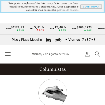
Este portal emplea cookies internas y de terceros con fines
estadísticos, funcionales y publicitarios. Puede aceptarlas o
CONTINUAR
consultar más en nuestra
politica de cookies
$4178,23
5,81 %
12,48 %
$386,1273
$
TRM
IPC
DTF
UVR
SMMLV
Cintillo
▲ 0.42
▼ 0.12
▲ 0.05
▲ 0.03
de
Pico y Placa Medellín
Viernes
7 y 9
7 y 9
indicadores
económicos
menu
person
search
Viernes
, 7 de Agosto de 2026
Colombia
Columnistas