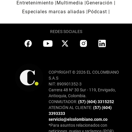
Entretenimiento
Multimedia
Generación
Especiales marcas aliadas
Pódcast
REDES SOCIALES
COPYRIGHT © 2026 EL COLOMBIANO
S.A.S
NIT: 890901352-3
Carrera 48 N° 30 Sur - 119, Envigado,
Antioquia, Colombia.
CONMUTADOR:
(57) (604) 3315252
ATENCIÓN AL CLIENTE:
(57) (604)
3393333
servicio@elcolombiano.com.co
*Para asuntos relacionados con
peticiones, quejas y reclamos (PQR),