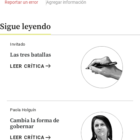
Reportar un error
Agregar información
Sigue leyendo
Invitado
Las tres batallas
arrow_right_alt
LEER CRÍTICA
Paola Holguín
Cambia la forma de
gobernar
arrow_right_alt
LEER CRÍTICA