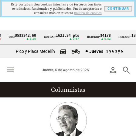
Este portal emplea cookies internas y de terceros con fines
estadísticos, funcionales y publicitarios. Puede aceptarlas o
CONTINUAR
consultar más en nuestra
politica de cookies
US$3342,60
1621,34 pts
$4178
$36
ORO
COLCAP
USD/COP
EUR/COP
Cintillo
▲ 8.20
▲ 0.67
▲ 0.42
de
Pico y Placa Medellín
Jueves
3 y 6
3 y 6
indicadores
económicos
menu
person
search
Jueves
, 6 de Agosto de 2026
Colombia
Columnistas