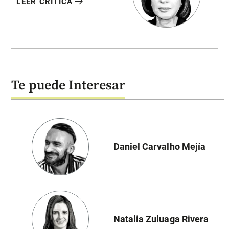
arrow_right_alt
LEER CRÍTICA
Te puede Interesar
Daniel Carvalho Mejía
Natalia Zuluaga Rivera