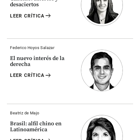
desaciertos
arrow_right_alt
LEER CRÍTICA
Federico Hoyos Salazar
El nuevo interés de la
derecha
arrow_right_alt
LEER CRÍTICA
Beatriz de Majo
Brasil: alfil chino en
Latinoamérica