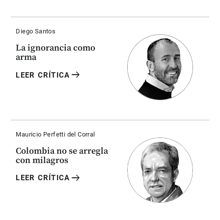
Diego Santos
La ignorancia como
arma
arrow_right_alt
LEER CRÍTICA
Mauricio Perfetti del Corral
Colombia no se arregla
con milagros
arrow_right_alt
LEER CRÍTICA