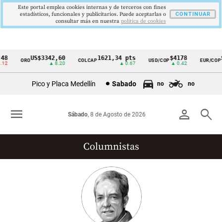
Este portal emplea cookies internas y de terceros con fines
estadísticos, funcionales y publicitarios. Puede aceptarlas o
CONTINUAR
consultar más en nuestra
politica de cookies
8
US$3342,60
1621,34 pts
$4178
$3
ORO
COLCAP
USD/COP
EUR/COP
Cintillo
2
▲ 8.20
▲ 0.67
▲ 0.42
de
Pico y Placa Medellín
Sabado
no
no
indicadores
económicos
menu
person
search
Sábado
, 8 de Agosto de 2026
Colombia
Columnistas