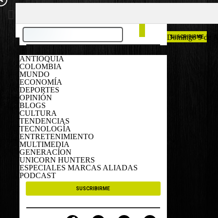
COLOMBIA
ESPAÑA
Domingo 9 de A
SUSCRIBIRME
ANTIOQUIA
COLOMBIA
MUNDO
ECONOMÍA
DEPORTES
OPINIÓN
BLOGS
CULTURA
TENDENCIAS
TECNOLOGÍA
ENTRETENIMIENTO
MULTIMEDIA
GENERACÍON
UNICORN HUNTERS
ESPECIALES MARCAS ALIADAS
PODCAST
SUSCRIBIRME