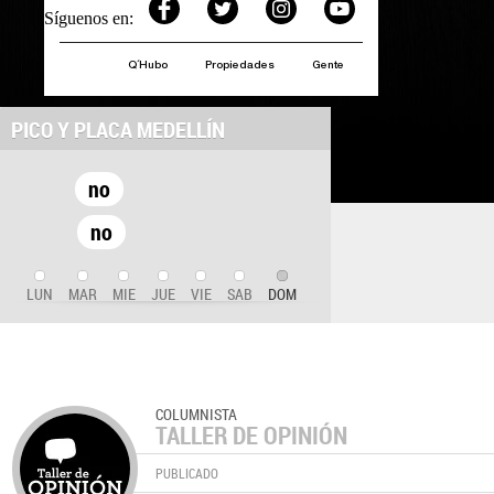
Síguenos en:
Q´Hubo
Propiedades
Gente
PICO Y PLACA MEDELLÍN
no
no
LUN
MAR
MIE
JUE
VIE
SAB
DOM
COLUMNISTA
TALLER DE OPINIÓN
PUBLICADO