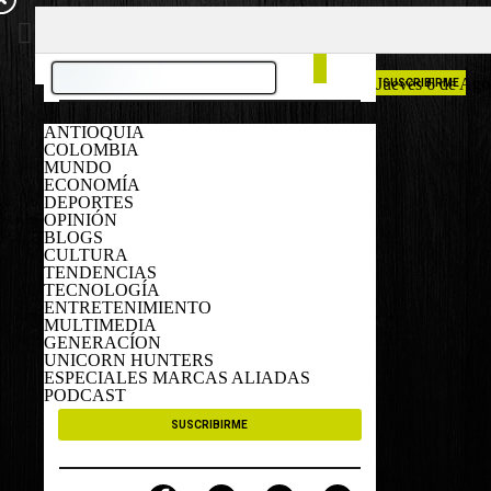
COLOMBIA
ESPAÑA
Jueves 6 de Ago
SUSCRIBIRME
ANTIOQUIA
COLOMBIA
MUNDO
ECONOMÍA
DEPORTES
OPINIÓN
BLOGS
CULTURA
TENDENCIAS
TECNOLOGÍA
ENTRETENIMIENTO
MULTIMEDIA
GENERACÍON
UNICORN HUNTERS
ESPECIALES MARCAS ALIADAS
PODCAST
SUSCRIBIRME