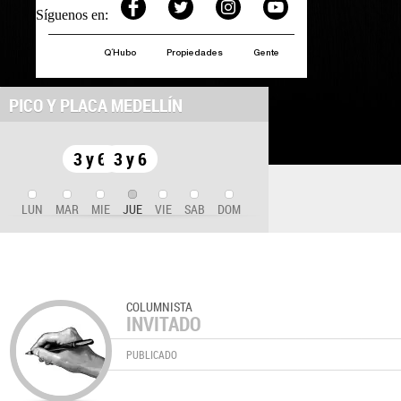
Síguenos en:
Q´Hubo
Propiedades
Gente
PICO Y PLACA MEDELLÍN
3 y 6
3 y 6
LUN
MAR
MIE
JUE
VIE
SAB
DOM
COLUMNISTA
INVITADO
PUBLICADO