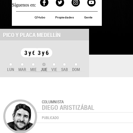
Síguenos en:
Q´Hubo
Propiedades
Gente
PICO Y PLACA MEDELLÍN
3 y 6
3 y 6
LUN
MAR
MIE
JUE
VIE
SAB
DOM
COLUMNISTA
DIEGO ARISTIZÁBAL
PUBLICADO