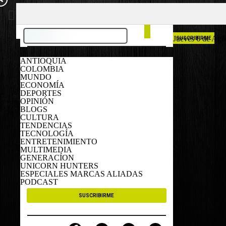
COLOMBIA
ESPAÑA
Jueves 6 de Ago
SUSCRIBIRME
ANTIOQUIA
COLOMBIA
MUNDO
ECONOMÍA
DEPORTES
OPINIÓN
BLOGS
CULTURA
TENDENCIAS
TECNOLOGÍA
ENTRETENIMIENTO
MULTIMEDIA
GENERACÍON
UNICORN HUNTERS
ESPECIALES MARCAS ALIADAS
PODCAST
SUSCRIBIRME