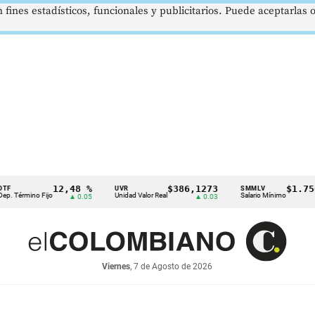
 fines estadísticos, funcionales y publicitarios. Puede aceptarlas
12,48 %
$386,1273
$1.750.905
UVR
SMMLV
o Fijo
Unidad Valor Real
Salario Mínimo
▲ 0.05
▲ 0.03
—
Viernes
, 7 de Agosto de 2026