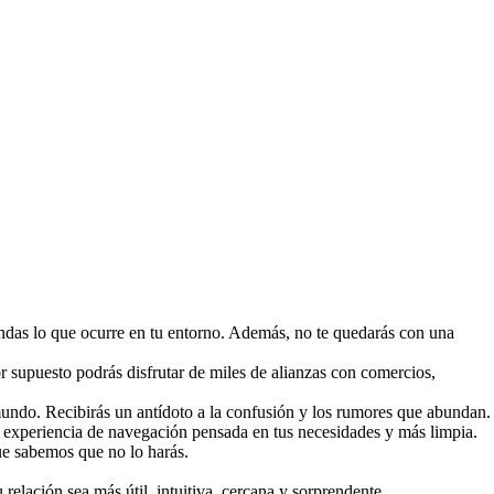
endas lo que ocurre en tu entorno. Además, no te quedarás con una
por supuesto podrás disfrutar de miles de alianzas con comercios,
mundo. Recibirás un antídoto a la confusión y los rumores que abundan.
na experiencia de navegación pensada en tus necesidades y más limpia.
ue sabemos que no lo harás.
ación sea más útil, intuitiva, cercana y sorprendente.