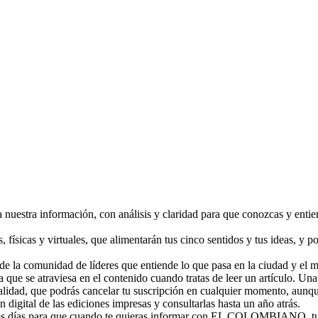
 nuestra información, con análisis y claridad para que conozcas y enti
 físicas y virtuales, que alimentarán tus cinco sentidos y tus ideas, y 
de la comunidad de líderes que entiende lo que pasa en la ciudad y el 
la que se atraviesa en el contenido cuando tratas de leer un artículo. U
alidad, que podrás cancelar tu suscripción en cualquier momento, aunq
n digital de las ediciones impresas y consultarlas hasta un año atrás.
os días para que cuando te quieras informar con EL COLOMBIANO, tu rel