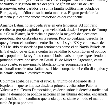
se volvió la segunda fuerza del país. Según un análisis de
The
Economist
, estos partidos ya son la familia política más votada de
Europa, algo inédito en su historia moderna. El gran perdedor: la
derecha y la centroderecha tradicionales del continente.
América Latina no se queda atrás en esta tendencia. Al contrario,
escribe su propio capítulo a gran velocidad: desde el regreso de Trump
a la Casa Blanca, la derecha ha ganado la mayoría de elecciones
presidenciales celebradas en la región. Pero no cualquier derecha: la
que gobernó el continente entre finales del siglo XX y comienzos del
XXI ha sido desbordada por fenómenos como el de Nayib Bukele en
El Salvador, cuya guerra contra las pandillas lo convirtió en el político
más popular de la región, o como el bolsonarismo, que sigue siendo la
principal fuerza opositora en Brasil. El de Milei en Argentina, es un
caso aparte: su movimiento libertario no es equiparable a los
nacionalismos de otras latitudes, si bien comparten el estilo disruptivo y
la batalla contra el establecimiento.
Colombia acaba de sumar el suyo. El triunfo de Abelardo de la
Espriella —que se impuso desde la primera vuelta sobre Paloma
Valencia y el Centro Democrático, es decir, sobre la derecha tradicional
que ha dominado la política nacional en las últimas décadas, encarnada
en el uribismo— confirmó que la ola que se siente en todo el mundo
también pasa por aquí.