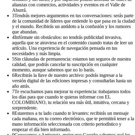
alianzas con comercios, actividades y eventos en el Valle de
Aburrá.
3
Tendrás mejores argumentos en tus conversaciones: serás parte
de la comunidad de líderes que entiende lo que pasa en la ciudad
y el mundo. Recibirás un antídoto a la confusión y los rumores
que abundan.
4
Infórmate sin obstáculos: no tendrás publicidad invasiva,
aquella que se atraviesa en el contenido cuando tratas de leer un
artículo. Una experiencia de navegación pensada en tus
necesidades y más limpia.
5
Sin cláusulas de permanencia: estamos tan seguros de nuestra
calidad, que podrás cancelar tu suscripción en cualquier
momento, aunque sabemos que no lo harás.
6
Recibirás la llave de nuestro archivo: podrás ingresar a la
versión digital de las ediciones impresas y consultarlas hasta un
año atrás.
7
Te escuchamos para mejorar tu experiencia: trabajamos todos
los días para que cuando te quieras informar con EL
COLOMBIANO, tu relación sea más útil, intuitiva, cercana y
sorprendente.
8
Estaremos a tu lado cuando te levantes: recibirás un mensaje
cada mañana, en tu correo electrónico, que te permitirá tener a la
mano información seleccionada con criterio periodístico y
empezar el día bien informado.
9
Conocemos a Antioquia, mejor que Google: sabemos qué les