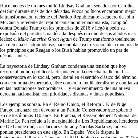
Hace menos de un mes murió Lindsay Graham, senador por Carolina
del Sur durante más de dos décadas. Pocos políticos encarnaron mejor
la transformación reciente del Partido Republicano: escudero de John
McCain y referente del republicanismo internacionalista, compitió
contra Donald Trump en las primarias de 2016 y llegó a pedir su
expulsión del partido. Una década después era uno de sus aliados más
leales: el
Make America Great Again
de Trump transformó totalmente
a la derecha estadounidense, haciéndola casi irreconocible a muchos de
los principios que Reagan o los Bush habían promovido un par de
décadas antes.
La trayectoria de Lindsay Graham condensa una tensión que hoy
recorre al mundo político: la disputa entre la derecha tradicional —
conservadora en lo social, pero liberal en el sentido clásico del término,
con economía de mercado, libre comercio, multilateralismo y confianza
en las instituciones tecnocráticas— y el advenimiento de una nueva
derecha nacionalista, con prioridades distintas y tintes populistas.
Los ejemplos sobran. En el Reino Unido, el Reform UK de Nigel
Farage amenaza con devorar a un Partido Conservador que gobernó
76 de los últimos 110 años. En Francia, el Rassemblement National de
Marine Le Pen redujo a la marginalidad a Los Republicanos, herederos
de De Gaulle que, con Jacques Chirac y Nicolas Sarkozy, todavía
ponían presidentes en este siglo. En España, Vox le disputa la
hegemonía al PP y, en Alemania, la AfD duplicó su votación en 2025 y