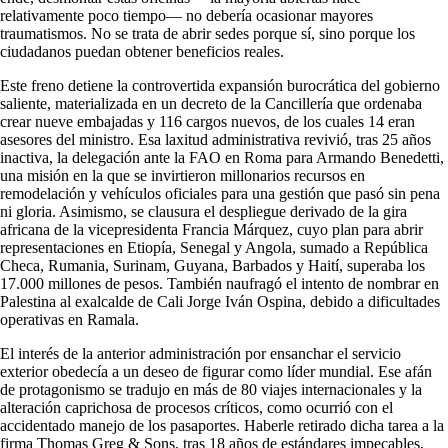
relativamente poco tiempo— no debería ocasionar mayores
traumatismos. No se trata de abrir sedes porque sí, sino porque los
ciudadanos puedan obtener beneficios reales.
Este freno detiene la controvertida expansión burocrática del gobierno
saliente, materializada en un decreto de la Cancillería que ordenaba
crear nueve embajadas y 116 cargos nuevos, de los cuales 14 eran
asesores del ministro. Esa laxitud administrativa revivió, tras 25 años
inactiva, la delegación ante la FAO en Roma para Armando Benedetti,
una misión en la que se invirtieron millonarios recursos en
remodelación y vehículos oficiales para una gestión que pasó sin pena
ni gloria. Asimismo, se clausura el despliegue derivado de la gira
africana de la vicepresidenta Francia Márquez, cuyo plan para abrir
representaciones en Etiopía, Senegal y Angola, sumado a República
Checa, Rumania, Surinam, Guyana, Barbados y Haití, superaba los
17.000 millones de pesos. También naufragó el intento de nombrar en
Palestina al exalcalde de Cali Jorge Iván Ospina, debido a dificultades
operativas en Ramala.
El interés de la anterior administración por ensanchar el servicio
exterior obedecía a un deseo de figurar como líder mundial. Ese afán
de protagonismo se tradujo en más de 80 viajes internacionales y la
alteración caprichosa de procesos críticos, como ocurrió con el
accidentado manejo de los pasaportes. Haberle retirado dicha tarea a la
firma Thomas Greg & Sons, tras 18 años de estándares impecables,