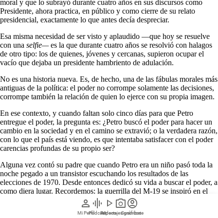
moral y que lo subrayó durante cuatro años en sus discursos como
Presidente, ahora practica, en público y como cierre de su relato
presidencial, exactamente lo que antes decía despreciar.
Esa misma necesidad de ser visto y aplaudido —que hoy se resuelve
con una
selfie—
es la que durante cuatro años se resolvió con halagos
de otro tipo: los de quienes, jóvenes y cercanas, supieron ocupar el
vacío que dejaba un presidente hambriento de adulación.
No es una historia nueva. Es, de hecho, una de las fábulas morales más
antiguas de la política: el poder no corrompe solamente las decisiones,
corrompe también la relación de quien lo ejerce con su propia imagen.
En ese contexto, y cuando faltan solo cinco días para que Petro
entregue el poder, la pregunta es: ¿Petro buscó el poder para hacer un
cambio en la sociedad y en el camino se extravió; o la verdadera razón,
con lo que el país está viendo, es que intentaba satisfacer con el poder
carencias profundas de su propio ser?
Alguna vez contó su padre que cuando Petro era un niño pasó toda la
noche pegado a un transistor escuchando los resultados de las
elecciones de 1970. Desde entonces dedicó su vida a buscar el poder, a
como diera lugar. Recordemos: la guerrilla del M-19 se inspiró en el
supuesto robo de las elecciones de ese año a Rojas Pinilla.
person
graphic_eq
play_arrow
photo_camera
account_circle
Mi Perfil
Pódcast
Reportajes gráficos
Videos
Suscríbete
El culto a la propia imagen rara vez permanece en el terreno de la