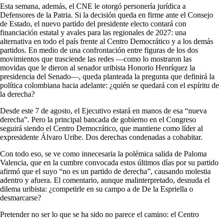
Esta semana, además, el CNE le otorgó personería jurídica a
Defensores de la Patria. Si la decisión queda en firme ante el Consejo
de Estado, el nuevo partido del presidente electo contará con
financiación estatal y avales para las regionales de 2027: una
alternativa en todo el país frente al Centro Democrático y a los demás
partidos. En medio de una confrontación entre figuras de los dos
movimientos que trasciende las redes —como lo mostraron las
movidas que le dieron al senador uribista Honorio Henríquez la
presidencia del Senado—, queda planteada la pregunta que definirá la
política colombiana hacia adelante: ¿quién se quedará con el espíritu de
la derecha?
Desde este 7 de agosto, el Ejecutivo estará en manos de esa “nueva
derecha”. Pero la principal bancada de gobierno en el Congreso
seguirá siendo el Centro Democrático, que mantiene como líder al
expresidente Álvaro Uribe. Dos derechas condenadas a cohabitar.
Con todo eso, se ve como innecesaria la polémica salida de Paloma
Valencia, que en la cumbre convocada estos últimos días por su partido
afirmó que el suyo “no es un partido de derecha”, causando molestia
adentro y afuera. El comentario, aunque malinterpretado, desnuda el
dilema uribista: ¿competirle en su campo a de De la Espriella o
desmarcarse?
Pretender no ser lo que se ha sido no parece el camino: el Centro