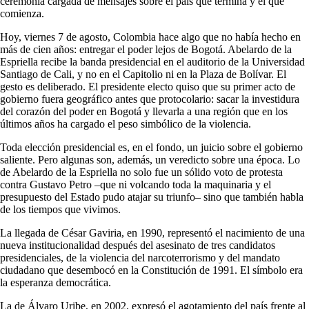
ceremonia cargada de mensajes sobre el país que termina y el que
comienza.
Hoy, viernes 7 de agosto, Colombia hace algo que no había hecho en
más de cien años: entregar el poder lejos de Bogotá. Abelardo de la
Espriella recibe la banda presidencial en el auditorio de la Universidad
Santiago de Cali, y no en el Capitolio ni en la Plaza de Bolívar. El
gesto es deliberado. El presidente electo quiso que su primer acto de
gobierno fuera geográfico antes que protocolario: sacar la investidura
del corazón del poder en Bogotá y llevarla a una región que en los
últimos años ha cargado el peso simbólico de la violencia.
Toda elección presidencial es, en el fondo, un juicio sobre el gobierno
saliente. Pero algunas son, además, un veredicto sobre una época. Lo
de Abelardo de la Espriella no solo fue un sólido voto de protesta
contra Gustavo Petro –que ni volcando toda la maquinaria y el
presupuesto del Estado pudo atajar su triunfo– sino que también habla
de los tiempos que vivimos.
La llegada de César Gaviria, en 1990, representó el nacimiento de una
nueva institucionalidad después del asesinato de tres candidatos
presidenciales, de la violencia del narcoterrorismo y del mandato
ciudadano que desembocó en la Constitución de 1991. El símbolo era
la esperanza democrática.
La de Álvaro Uribe, en 2002, expresó el agotamiento del país frente al