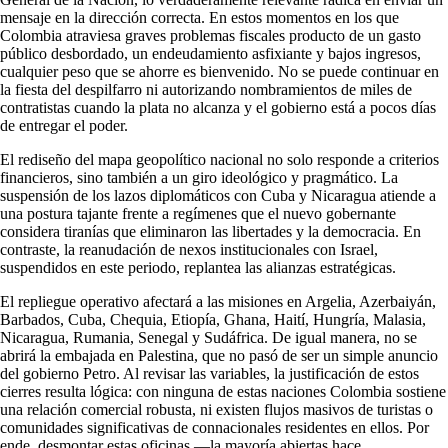
mensaje en la dirección correcta. En estos momentos en los que
Colombia atraviesa graves problemas fiscales producto de un gasto
público desbordado, un endeudamiento asfixiante y bajos ingresos,
cualquier peso que se ahorre es bienvenido. No se puede continuar en
la fiesta del despilfarro ni autorizando nombramientos de miles de
contratistas cuando la plata no alcanza y el gobierno está a pocos días
de entregar el poder.
El rediseño del mapa geopolítico nacional no solo responde a criterios
financieros, sino también a un giro ideológico y pragmático. La
suspensión de los lazos diplomáticos con Cuba y Nicaragua atiende a
una postura tajante frente a regímenes que el nuevo gobernante
considera tiranías que eliminaron las libertades y la democracia. En
contraste, la reanudación de nexos institucionales con Israel,
suspendidos en este periodo, replantea las alianzas estratégicas.
El repliegue operativo afectará a las misiones en Argelia, Azerbaiyán,
Barbados, Cuba, Chequia, Etiopía, Ghana, Haití, Hungría, Malasia,
Nicaragua, Rumania, Senegal y Sudáfrica. De igual manera, no se
abrirá la embajada en Palestina, que no pasó de ser un simple anuncio
del gobierno Petro. Al revisar las variables, la justificación de estos
cierres resulta lógica: con ninguna de estas naciones Colombia sostiene
una relación comercial robusta, ni existen flujos masivos de turistas o
comunidades significativas de connacionales residentes en ellos. Por
ende, desmontar estas oficinas —la mayoría abiertas hace