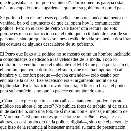
que le gustaba “ser un poco vanidoso”. Por momentos parecía estar
más preocupado por su apariencia que por su gobierno o por el país.
Se podrían bien resumir esos episodios como una anécdota menor de
vanidad, bajo el argumento de que así opera hoy la comunicación
política. Pero en el caso de Petro vale hacer otra lectura: no solo
porque es una contradicción con el mito que ha tratado de crear de su
personaje, sino porque tras ese nuevo estilo de vida se pueden descifrar
las costuras de algunos descalabros de su gobierno.
El Petro que llegó a la política no se mostró como un hombre inclinado
a comodidades o dedicado a las veleidades de la moda. Todo lo
contrario: se vendió como el militante del M-19 que pasó por la cárcel,
el hombre que podía dormir en el suelo, que restaba importancia al
hambre y al confort porque —dejaba entender— todo estaba por
encima de la causa. Ese ascetismo era el argumento moral de su
legitimidad. En la tradición revolucionaria, el líder no busca el poder
para su beneficio, sino que lo padece en nombre de otros.
¿Cómo se explica que tras cuatro años sentado en el poder el gesto
público sea ahora el opuesto? No publica fotos de trabajo, ni de crisis,
ni de sacrificio, sino una foto de sí mismo con el mensaje implícito de
“¡Mírenme!”. El punto no es que se tome una
selfie
—eso, a estas
alturas, es casi protocolo de la política digital—, sino que el personaje
que hizo de la renuncia al bienestar material su carta de presentación