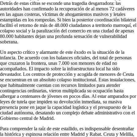
Detrás de estas cifras se esconde una tragedia desgarradora: las
autoridades han confirmado la recuperación de al menos 72 cadáveres
en las aguas costeras, víctimas de ahogamientos masivos y letales
estampidas en los rompeolas. Si bien la posterior coordinación bilateral
facilitó el retorno de más de 48.000 ciudadanos a territorio marroquí, el
colapso social y la paralización del comercio en una ciudad de apenas
80.000 habitantes dejan una profunda sensación de vulnerabilidad
soberana.
Un aspecto crítico y alarmante de este éxodo es la situación de la
infancia. De acuerdo con los balances oficiales, del total de personas
que cruzaron la frontera, unas 7.000 son menores de edad no
acompañados. El impacto sobre la infraestructura local ha sido
devastador. Los centros de protección y acogida de menores de Ceuta
se encuentran en un absoluto colapso institucional. Estas instalaciones,
que habitualmente cuentan con recursos limitados para atender
contingencias ordinarias, vieron multiplicada su ocupación hasta
albergar a centenares de jóvenes en pocos días. Al estar amparados por
leyes de tutela que impiden su devolución inmediata, su masiva
presencia pone en jaque la capacidad logística y el presupuesto de la
ciudad autónoma, desatando un complejo debate administrativo con el
Gobierno central de Madrid.
Para comprender la raíz de este estallido, es indispensable desentrañar
la histórica y espinosa relación entre Madrid y Rabat. Ceuta y Melilla,