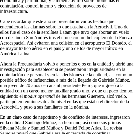
económica y patrimonial, y también advirtió sobre problemas en
contratación, control interno y ejecución de proyectos de
infraestructura.
Cabe recordar que este año se presentaron varios hechos que
encendieron las alarmas sobre lo que pasaba en la Aerocivil. Uno de
ellos fue el caso de la aerolínea Latam que tuvo que abortar un vuelo
con destino a San Andrés tras el cruce con un helicóptero de la Fuerza
Aeroespacial. Así evitaron una colisión en el aeropuerto El Dorado, el
de mayor tráfico aéreo en el país y uno de los de mayor tráfico en
América Latina.
Ahora la Procuraduría volvió a poner los ojos en la entidad y abrió una
investigación para establecer si se presentaron irregularidades en la
contratación de personal y en las decisiones de la entidad, así como un
posible tráfico de influencias, a raíz de la llegada de Gabriela Muñoz,
una joven de 20 años cercana al presidente Petro, que ingresó a la
entidad con un cargo menor, auxiliar grado uno, y que en poco tiempo,
siguiendo el
modus operandi
de las hermanas Guerrero, alzó vuelo,
participó en reuniones de alto nivel en las que estaba el director de la
Aerocivil, y puso a sus familiares en la nómina.
En un claro caso de nepotismo y de conflicto de intereses, ingresaron
en la entidad Santiago Muñoz, su hermano, así como sus primos
Silvana María y Samuel Muñoz y Daniel Felipe Arias. La revista
Semana
reveló que Gabriela era la encargada de coordinar