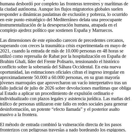
humana desbordó por completo las fronteras terrestres y marítimas de
la ciudad autónoma. Aunque los flujos migratorios globales suelen
responder a dinámicas paulatinas de exclusión y pobreza, lo ocurrido
en este punto estratégico del Mediterráneo delata una preocupante
instrumentalización de la desesperación humana, atrapada en el
complejo ajedrez político que sostienen España y Marruecos.
Las dimensiones de este episodio carecen de precedentes cercanos,
superando con creces la traumática crisis experimentada en mayo de
2021, cuando la entrada de más de 10.000 personas en 48 horas se
utilizó como represalia de Rabat por la hospitalización en España de
Brahim Ghali, líder del Frente Polisario, tensionando el histórico
conflicto sobre la soberanía del Sáhara Occidental. En esta nueva
oportunidad, las estimaciones oficiales cifran el ingreso irregular en
aproximadamente 50.000 a 60.000 personas, en su gran mayoría
jóvenes marroquíes que aprovecharon un vacío interpretativo tras un
fallo judicial de julio de 2026 sobre devoluciones marítimas que obliga
al Estado a aplicar un procedimiento de expulsión ordinario e
individualizado con plazos legales y asistencia jurídica. Las mafias del
tráfico de personas utilizaron este fallo en redes sociales para generar
desinformación, un potente “efecto llamada” y el posterior asalto
masivo a la frontera.
El método de entrada combinó la vulneración directa de los pasos
fronterizos con peligrosas travesías a nado bordeando los espigones.