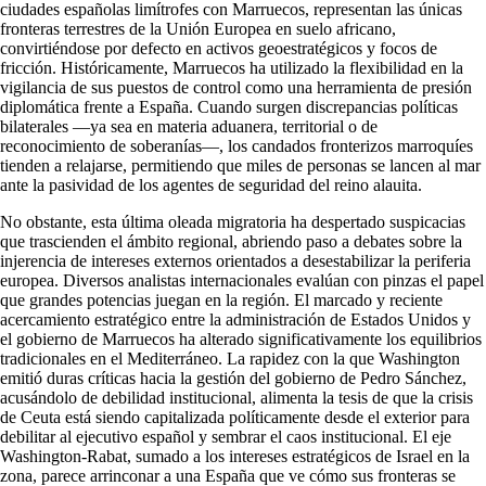
ciudades españolas limítrofes con Marruecos, representan las únicas
fronteras terrestres de la Unión Europea en suelo africano,
convirtiéndose por defecto en activos geoestratégicos y focos de
fricción. Históricamente, Marruecos ha utilizado la flexibilidad en la
vigilancia de sus puestos de control como una herramienta de presión
diplomática frente a España. Cuando surgen discrepancias políticas
bilaterales —ya sea en materia aduanera, territorial o de
reconocimiento de soberanías—, los candados fronterizos marroquíes
tienden a relajarse, permitiendo que miles de personas se lancen al mar
ante la pasividad de los agentes de seguridad del reino alauita.
No obstante, esta última oleada migratoria ha despertado suspicacias
que trascienden el ámbito regional, abriendo paso a debates sobre la
injerencia de intereses externos orientados a desestabilizar la periferia
europea. Diversos analistas internacionales evalúan con pinzas el papel
que grandes potencias juegan en la región. El marcado y reciente
acercamiento estratégico entre la administración de Estados Unidos y
el gobierno de Marruecos ha alterado significativamente los equilibrios
tradicionales en el Mediterráneo. La rapidez con la que Washington
emitió duras críticas hacia la gestión del gobierno de Pedro Sánchez,
acusándolo de debilidad institucional, alimenta la tesis de que la crisis
de Ceuta está siendo capitalizada políticamente desde el exterior para
debilitar al ejecutivo español y sembrar el caos institucional. El eje
Washington-Rabat, sumado a los intereses estratégicos de Israel en la
zona, parece arrinconar a una España que ve cómo sus fronteras se