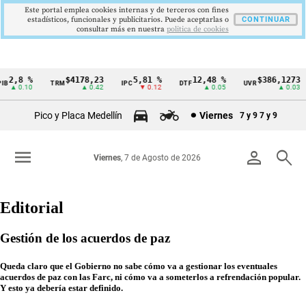
Este portal emplea cookies internas y de terceros con fines
estadísticos, funcionales y publicitarios. Puede aceptarlas o
CONTINUAR
consultar más en nuestra
politica de cookies
8 %
$4178,23
5,81 %
12,48 %
$386,1273
TRM
IPC
DTF
UVR
S
Cintillo
0.10
▲ 0.42
▼ 0.12
▲ 0.05
▲ 0.03
de
Pico y Placa Medellín
Viernes
7 y 9
7 y 9
indicadores
económicos
menu
person
search
Viernes
, 7 de Agosto de 2026
Colombia
Editorial
Gestión de los acuerdos de paz
Queda claro que el Gobierno no sabe cómo va a gestionar los eventuales
acuerdos de paz con las Farc, ni cómo va a someterlos a refrendación popular.
Y esto ya debería estar definido.