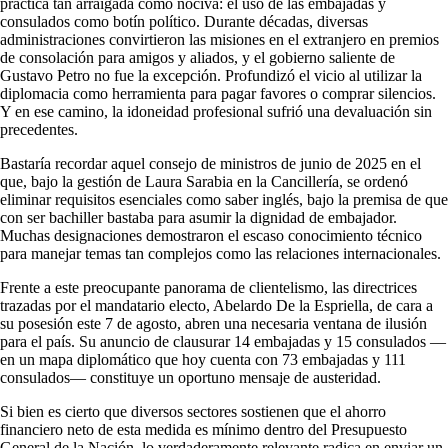
práctica tan arraigada como nociva: el uso de las embajadas y
consulados como botín político. Durante décadas, diversas
administraciones convirtieron las misiones en el extranjero en premios
de consolación para amigos y aliados, y el gobierno saliente de
Gustavo Petro no fue la excepción. Profundizó el vicio al utilizar la
diplomacia como herramienta para pagar favores o comprar silencios.
Y en ese camino, la idoneidad profesional sufrió una devaluación sin
precedentes.
Bastaría recordar aquel consejo de ministros de junio de 2025 en el
que, bajo la gestión de Laura Sarabia en la Cancillería, se ordenó
eliminar requisitos esenciales como saber inglés, bajo la premisa de que
con ser bachiller bastaba para asumir la dignidad de embajador.
Muchas designaciones demostraron el escaso conocimiento técnico
para manejar temas tan complejos como las relaciones internacionales.
Frente a este preocupante panorama de clientelismo, las directrices
trazadas por el mandatario electo, Abelardo De la Espriella, de cara a
su posesión este 7 de agosto, abren una necesaria ventana de ilusión
para el país. Su anuncio de clausurar 14 embajadas y 15 consulados —
en un mapa diplomático que hoy cuenta con 73 embajadas y 111
consulados— constituye un oportuno mensaje de austeridad.
Si bien es cierto que diversos sectores sostienen que el ahorro
financiero neto de esta medida es mínimo dentro del Presupuesto
General de la Nación, lo verdaderamente relevante radica en enviar un