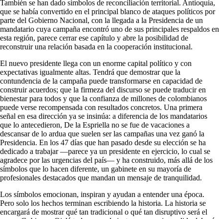
También se han dado símbolos de reconciliación territorial. Antioquia,
que se había convertido en el principal blanco de ataques políticos por
parte del Gobierno Nacional, con la llegada a la Presidencia de un
mandatario cuya campaña encontró uno de sus principales respaldos en
esta región, parece cerrar ese capítulo y abre la posibilidad de
reconstruir una relación basada en la cooperación institucional.
El nuevo presidente llega con un enorme capital político y con
expectativas igualmente altas. Tendrá que demostrar que la
contundencia de la campaña puede transformarse en capacidad de
construir acuerdos; que la firmeza del discurso se puede traducir en
bienestar para todos y que la confianza de millones de colombianos
puede verse recompensada con resultados concretos. Una primera
señal en esa dirección ya se insinúa: a diferencia de los mandatarios
que lo antecedieron, De la Espriella no se fue de vacaciones a
descansar de lo ardua que suelen ser las campañas una vez ganó la
Presidencia. En los 47 días que han pasado desde su elección se ha
dedicado a trabajar —parece ya un presidente en ejercicio, lo cual se
agradece por las urgencias del país— y ha construido, más allá de los
símbolos que lo hacen diferente, un gabinete en su mayoría de
profesionales destacados que mandan un mensaje de tranquilidad.
Los símbolos emocionan, inspiran y ayudan a entender una época.
Pero solo los hechos terminan escribiendo la historia. La historia se
encargará de mostrar qué tan tradicional o qué tan disruptivo será el