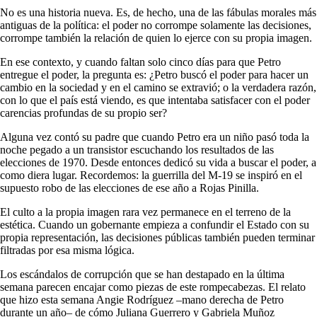
No es una historia nueva. Es, de hecho, una de las fábulas morales más
antiguas de la política: el poder no corrompe solamente las decisiones,
corrompe también la relación de quien lo ejerce con su propia imagen.
En ese contexto, y cuando faltan solo cinco días para que Petro
entregue el poder, la pregunta es: ¿Petro buscó el poder para hacer un
cambio en la sociedad y en el camino se extravió; o la verdadera razón,
con lo que el país está viendo, es que intentaba satisfacer con el poder
carencias profundas de su propio ser?
Alguna vez contó su padre que cuando Petro era un niño pasó toda la
noche pegado a un transistor escuchando los resultados de las
elecciones de 1970. Desde entonces dedicó su vida a buscar el poder, a
como diera lugar. Recordemos: la guerrilla del M-19 se inspiró en el
supuesto robo de las elecciones de ese año a Rojas Pinilla.
El culto a la propia imagen rara vez permanece en el terreno de la
estética. Cuando un gobernante empieza a confundir el Estado con su
propia representación, las decisiones públicas también pueden terminar
filtradas por esa misma lógica.
Los escándalos de corrupción que se han destapado en la última
semana parecen encajar como piezas de este rompecabezas. El relato
que hizo esta semana Angie Rodríguez –mano derecha de Petro
durante un año– de cómo Juliana Guerrero y Gabriela Muñoz