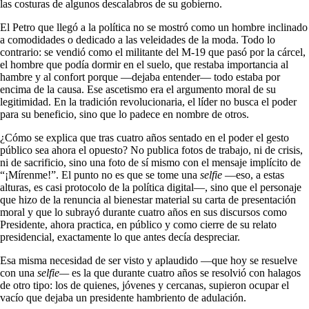
las costuras de algunos descalabros de su gobierno.
El Petro que llegó a la política no se mostró como un hombre inclinado
a comodidades o dedicado a las veleidades de la moda. Todo lo
contrario: se vendió como el militante del M-19 que pasó por la cárcel,
el hombre que podía dormir en el suelo, que restaba importancia al
hambre y al confort porque —dejaba entender— todo estaba por
encima de la causa. Ese ascetismo era el argumento moral de su
legitimidad. En la tradición revolucionaria, el líder no busca el poder
para su beneficio, sino que lo padece en nombre de otros.
¿Cómo se explica que tras cuatro años sentado en el poder el gesto
público sea ahora el opuesto? No publica fotos de trabajo, ni de crisis,
ni de sacrificio, sino una foto de sí mismo con el mensaje implícito de
“¡Mírenme!”. El punto no es que se tome una
selfie
—eso, a estas
alturas, es casi protocolo de la política digital—, sino que el personaje
que hizo de la renuncia al bienestar material su carta de presentación
moral y que lo subrayó durante cuatro años en sus discursos como
Presidente, ahora practica, en público y como cierre de su relato
presidencial, exactamente lo que antes decía despreciar.
Esa misma necesidad de ser visto y aplaudido —que hoy se resuelve
con una
selfie—
es la que durante cuatro años se resolvió con halagos
de otro tipo: los de quienes, jóvenes y cercanas, supieron ocupar el
vacío que dejaba un presidente hambriento de adulación.