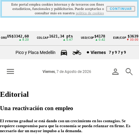
Este portal emplea cookies internas y de terceros con fines
estadísticos, funcionales y publicitarios. Puede aceptarlas o
CONTINUAR
consultar más en nuestra
politica de cookies
US$3342,60
1621,34 pts
$4178
$3639
COLCAP
USD/COP
EUR/COP
Cintillo
▲ 8.20
▲ 0.67
▲ 0.42
▼ 33.00
de
Pico y Placa Medellín
Viernes
7 y 9
7 y 9
indicadores
económicos
menu
person
search
Viernes
, 7 de Agosto de 2026
Colombia
Editorial
Una reactivación con empleo
El retorno gradual se está dando con un crecimiento en los contagios. Se
requiere compromiso para que la economía se pueda relanzar en firme. Es
necesario dar un mayor impulso a la demanda.