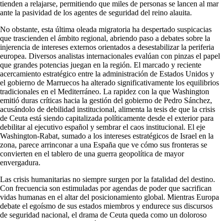
tienden a relajarse, permitiendo que miles de personas se lancen al mar
ante la pasividad de los agentes de seguridad del reino alauita.
No obstante, esta última oleada migratoria ha despertado suspicacias
que trascienden el ámbito regional, abriendo paso a debates sobre la
injerencia de intereses externos orientados a desestabilizar la periferia
europea. Diversos analistas internacionales evalúan con pinzas el papel
que grandes potencias juegan en la región. El marcado y reciente
acercamiento estratégico entre la administración de Estados Unidos y
el gobierno de Marruecos ha alterado significativamente los equilibrios
tradicionales en el Mediterráneo. La rapidez con la que Washington
emitió duras críticas hacia la gestión del gobierno de Pedro Sánchez,
acusándolo de debilidad institucional, alimenta la tesis de que la crisis
de Ceuta está siendo capitalizada políticamente desde el exterior para
debilitar al ejecutivo español y sembrar el caos institucional. El eje
Washington-Rabat, sumado a los intereses estratégicos de Israel en la
zona, parece arrinconar a una España que ve cómo sus fronteras se
convierten en el tablero de una guerra geopolítica de mayor
envergadura.
Las crisis humanitarias no siempre surgen por la fatalidad del destino.
Con frecuencia son estimuladas por agendas de poder que sacrifican
vidas humanas en el altar del posicionamiento global. Mientras Europa
debate el egoísmo de sus estados miembros y endurece sus discursos
de seguridad nacional, el drama de Ceuta queda como un doloroso