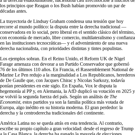
a la derecha estadounidense, haciéndola casi irreconocible a muchos de
los principios que Reagan o los Bush habían promovido un par de
décadas antes.
La trayectoria de Lindsay Graham condensa una tensión que hoy
recorre al mundo político: la disputa entre la derecha tradicional —
conservadora en lo social, pero liberal en el sentido clásico del término,
con economía de mercado, libre comercio, multilateralismo y confianza
en las instituciones tecnocráticas— y el advenimiento de una nueva
derecha nacionalista, con prioridades distintas y tintes populistas.
Los ejemplos sobran. En el Reino Unido, el Reform UK de Nigel
Farage amenaza con devorar a un Partido Conservador que gobernó
76 de los últimos 110 años. En Francia, el Rassemblement National de
Marine Le Pen redujo a la marginalidad a Los Republicanos, herederos
de De Gaulle que, con Jacques Chirac y Nicolas Sarkozy, todavía
ponían presidentes en este siglo. En España, Vox le disputa la
hegemonía al PP y, en Alemania, la AfD duplicó su votación en 2025 y
se volvió la segunda fuerza del país. Según un análisis de
The
Economist
, estos partidos ya son la familia política más votada de
Europa, algo inédito en su historia moderna. El gran perdedor: la
derecha y la centroderecha tradicionales del continente.
América Latina no se queda atrás en esta tendencia. Al contrario,
escribe su propio capítulo a gran velocidad: desde el regreso de Trump
a la Casa Blanca, la derecha ha ganado la mayoría de elecciones