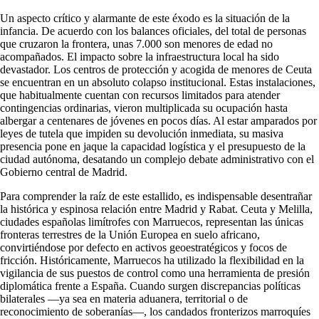
Un aspecto crítico y alarmante de este éxodo es la situación de la
infancia. De acuerdo con los balances oficiales, del total de personas
que cruzaron la frontera, unas 7.000 son menores de edad no
acompañados. El impacto sobre la infraestructura local ha sido
devastador. Los centros de protección y acogida de menores de Ceuta
se encuentran en un absoluto colapso institucional. Estas instalaciones,
que habitualmente cuentan con recursos limitados para atender
contingencias ordinarias, vieron multiplicada su ocupación hasta
albergar a centenares de jóvenes en pocos días. Al estar amparados por
leyes de tutela que impiden su devolución inmediata, su masiva
presencia pone en jaque la capacidad logística y el presupuesto de la
ciudad autónoma, desatando un complejo debate administrativo con el
Gobierno central de Madrid.
Para comprender la raíz de este estallido, es indispensable desentrañar
la histórica y espinosa relación entre Madrid y Rabat. Ceuta y Melilla,
ciudades españolas limítrofes con Marruecos, representan las únicas
fronteras terrestres de la Unión Europea en suelo africano,
convirtiéndose por defecto en activos geoestratégicos y focos de
fricción. Históricamente, Marruecos ha utilizado la flexibilidad en la
vigilancia de sus puestos de control como una herramienta de presión
diplomática frente a España. Cuando surgen discrepancias políticas
bilaterales —ya sea en materia aduanera, territorial o de
reconocimiento de soberanías—, los candados fronterizos marroquíes