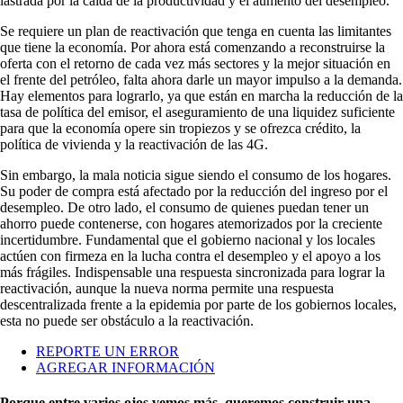
lastrada por la caída de la productividad y el aumento del desempleo.
Se requiere un plan de reactivación que tenga en cuenta las limitantes
que tiene la economía. Por ahora está comenzando a reconstruirse la
oferta con el retorno de cada vez más sectores y la mejor situación en
el frente del petróleo, falta ahora darle un mayor impulso a la demanda.
Hay elementos para lograrlo, ya que están en marcha la reducción de la
tasa de política del emisor, el aseguramiento de una liquidez suficiente
para que la economía opere sin tropiezos y se ofrezca crédito, la
política de vivienda y la reactivación de las 4G.
Sin embargo, la mala noticia sigue siendo el consumo de los hogares.
Su poder de compra está afectado por la reducción del ingreso por el
desempleo. De otro lado, el consumo de quienes puedan tener un
ahorro puede contenerse, con hogares atemorizados por la creciente
incertidumbre. Fundamental que el gobierno nacional y los locales
actúen con firmeza en la lucha contra el desempleo y el apoyo a los
más frágiles. Indispensable una respuesta sincronizada para lograr la
reactivación, aunque la nueva norma permite una respuesta
descentralizada frente a la epidemia por parte de los gobiernos locales,
esta no puede ser obstáculo a la reactivación.
REPORTE UN ERROR
AGREGAR INFORMACIÓN
Porque entre varios ojos vemos más, queremos construir una