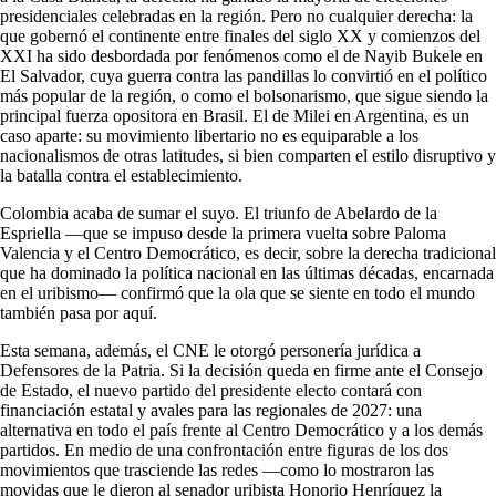
presidenciales celebradas en la región. Pero no cualquier derecha: la
que gobernó el continente entre finales del siglo XX y comienzos del
XXI ha sido desbordada por fenómenos como el de Nayib Bukele en
El Salvador, cuya guerra contra las pandillas lo convirtió en el político
más popular de la región, o como el bolsonarismo, que sigue siendo la
principal fuerza opositora en Brasil. El de Milei en Argentina, es un
caso aparte: su movimiento libertario no es equiparable a los
nacionalismos de otras latitudes, si bien comparten el estilo disruptivo y
la batalla contra el establecimiento.
Colombia acaba de sumar el suyo. El triunfo de Abelardo de la
Espriella —que se impuso desde la primera vuelta sobre Paloma
Valencia y el Centro Democrático, es decir, sobre la derecha tradicional
que ha dominado la política nacional en las últimas décadas, encarnada
en el uribismo— confirmó que la ola que se siente en todo el mundo
también pasa por aquí.
Esta semana, además, el CNE le otorgó personería jurídica a
Defensores de la Patria. Si la decisión queda en firme ante el Consejo
de Estado, el nuevo partido del presidente electo contará con
financiación estatal y avales para las regionales de 2027: una
alternativa en todo el país frente al Centro Democrático y a los demás
partidos. En medio de una confrontación entre figuras de los dos
movimientos que trasciende las redes —como lo mostraron las
movidas que le dieron al senador uribista Honorio Henríquez la