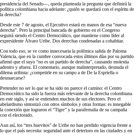
presidencia del Senado—, queda planteada la pregunta que definirá la
política colombiana hacia adelante: ¿quién se quedará con el espíritu de
la derecha?
Desde este 7 de agosto, el Ejecutivo estará en manos de esa “nueva
derecha”. Pero la principal bancada de gobierno en el Congreso
seguirá siendo el Centro Democrático, que mantiene como líder al
expresidente Álvaro Uribe. Dos derechas condenadas a cohabitar.
Con todo eso, se ve como innecesaria la polémica salida de Paloma
Valencia, que en la cumbre convocada estos últimos días por su partido
afirmó que el suyo “no es un partido de derecha”, causando molestia
adentro y afuera. El comentario, aunque malinterpretado, desnuda el
dilema uribista: ¿competirle en su campo a de De la Espriella o
desmarcarse?
Pretender no ser lo que se ha sido no parece el camino: el Centro
Democrático ha sido la fuerza más relevante de la derecha colombiana
en este siglo, y así se entienden muchos de sus electores. Pero el
abelardismo sintonizó con otros símbolos y otras formas: es innegable
la conexión que lograron el “Tigre” y la parafernalia de su campaña
con el electorado.
Aun así, los “tres huevitos” de Uribe no han perdido vigencia frente a
lo que el país necesita: seguridad ante el deterioro en las ciudades y en