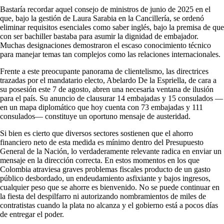
Bastaría recordar aquel consejo de ministros de junio de 2025 en el
que, bajo la gestión de Laura Sarabia en la Cancillería, se ordenó
eliminar requisitos esenciales como saber inglés, bajo la premisa de que
con ser bachiller bastaba para asumir la dignidad de embajador.
Muchas designaciones demostraron el escaso conocimiento técnico
para manejar temas tan complejos como las relaciones internacionales.
Frente a este preocupante panorama de clientelismo, las directrices
trazadas por el mandatario electo, Abelardo De la Espriella, de cara a
su posesión este 7 de agosto, abren una necesaria ventana de ilusión
para el país. Su anuncio de clausurar 14 embajadas y 15 consulados —
en un mapa diplomático que hoy cuenta con 73 embajadas y 111
consulados— constituye un oportuno mensaje de austeridad.
Si bien es cierto que diversos sectores sostienen que el ahorro
financiero neto de esta medida es mínimo dentro del Presupuesto
General de la Nación, lo verdaderamente relevante radica en enviar un
mensaje en la dirección correcta. En estos momentos en los que
Colombia atraviesa graves problemas fiscales producto de un gasto
público desbordado, un endeudamiento asfixiante y bajos ingresos,
cualquier peso que se ahorre es bienvenido. No se puede continuar en
la fiesta del despilfarro ni autorizando nombramientos de miles de
contratistas cuando la plata no alcanza y el gobierno está a pocos días
de entregar el poder.