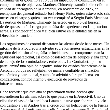
constante en el gobierno Petro que ha impedido la continuidad en el
cumplimiento de objetivos. Martínez Chimenty asumió la dirección en
calidad de encargado de la Aerocivil, en noviembre de 2025, en
reemplazo del general retirado José Henry Pinto, quien estuvo solo seis
meses en el cargo y quien a su vez reemplazó a Sergio Paris Mendoza.
La gestión de Martínez Chimenty ha estado en el ojo del huracán
desde que asumió el cargo por su falta de experiencia en la operación
aérea. Es contador público y si bien estuvo en la entidad fue en la
Dirección Financiera.
Los organismos de control dispararon las alertas desde hace meses. Un
informe de la Procuraduría advirtió sobre los riesgos estructurales en la
gestión del tránsito aéreo, fallas e incidentes que comprometerían la
seguridad operacional, así como obsolescencia de equipos y alta carga
de trabajo de los controladores, entre otras. La Contraloría, por su
parte, emitió una opinión negativa sobre los estados financieros de la
Aerocivil porque no reflejaban de manera confiable su situación
económica y patrimonial, y también advirtió sobre problemas en
contratación, control interno y ejecución de proyectos de
infraestructura.
Cabe recordar que este año se presentaron varios hechos que
encendieron las alarmas sobre lo que pasaba en la Aerocivil. Uno de
ellos fue el caso de la aerolínea Latam que tuvo que abortar un vuelo
con destino a San Andrés tras el cruce con un helicóptero de la Fuerza
Aeroespacial. Así evitaron una colisión en el aeropuerto El Dorado, el