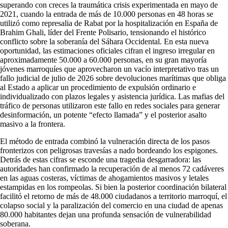
superando con creces la traumática crisis experimentada en mayo de
2021, cuando la entrada de más de 10.000 personas en 48 horas se
utilizó como represalia de Rabat por la hospitalización en España de
Brahim Ghali, líder del Frente Polisario, tensionando el histórico
conflicto sobre la soberanía del Sáhara Occidental. En esta nueva
oportunidad, las estimaciones oficiales cifran el ingreso irregular en
aproximadamente 50.000 a 60.000 personas, en su gran mayoría
jóvenes marroquíes que aprovecharon un vacío interpretativo tras un
fallo judicial de julio de 2026 sobre devoluciones marítimas que obliga
al Estado a aplicar un procedimiento de expulsión ordinario e
individualizado con plazos legales y asistencia jurídica. Las mafias del
tráfico de personas utilizaron este fallo en redes sociales para generar
desinformación, un potente “efecto llamada” y el posterior asalto
masivo a la frontera.
El método de entrada combinó la vulneración directa de los pasos
fronterizos con peligrosas travesías a nado bordeando los espigones.
Detrás de estas cifras se esconde una tragedia desgarradora: las
autoridades han confirmado la recuperación de al menos 72 cadáveres
en las aguas costeras, víctimas de ahogamientos masivos y letales
estampidas en los rompeolas. Si bien la posterior coordinación bilateral
facilitó el retorno de más de 48.000 ciudadanos a territorio marroquí, el
colapso social y la paralización del comercio en una ciudad de apenas
80.000 habitantes dejan una profunda sensación de vulnerabilidad
soberana.