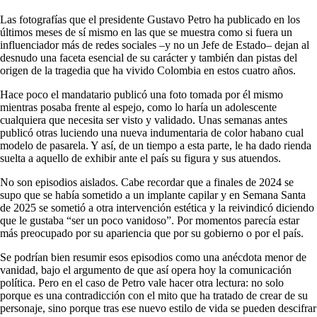
Las fotografías que el presidente Gustavo Petro ha publicado en los
últimos meses de sí mismo en las que se muestra como si fuera un
influenciador más de redes sociales –y no un Jefe de Estado– dejan al
desnudo una faceta esencial de su carácter y también dan pistas del
origen de la tragedia que ha vivido Colombia en estos cuatro años.
Hace poco el mandatario publicó una foto tomada por él mismo
mientras posaba frente al espejo, como lo haría un adolescente
cualquiera que necesita ser visto y validado. Unas semanas antes
publicó otras luciendo una nueva indumentaria de color habano cual
modelo de pasarela. Y así, de un tiempo a esta parte, le ha dado rienda
suelta a aquello de exhibir ante el país su figura y sus atuendos.
No son episodios aislados. Cabe recordar que a finales de 2024 se
supo que se había sometido a un implante capilar y en Semana Santa
de 2025 se sometió a otra intervención estética y la reivindicó diciendo
que le gustaba “ser un poco vanidoso”. Por momentos parecía estar
más preocupado por su apariencia que por su gobierno o por el país.
Se podrían bien resumir esos episodios como una anécdota menor de
vanidad, bajo el argumento de que así opera hoy la comunicación
política. Pero en el caso de Petro vale hacer otra lectura: no solo
porque es una contradicción con el mito que ha tratado de crear de su
personaje, sino porque tras ese nuevo estilo de vida se pueden descifrar