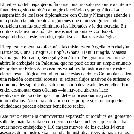
El rediseño del mapa geopolítico nacional no solo responde a criterios
financieros, sino también a un giro ideológico y pragmático. La
suspensión de los lazos diplomáticos con Cuba y Nicaragua atiende a
una postura tajante frente a regímenes que el nuevo gobernante
considera tiranías que eliminaron las libertades y la democracia. En
contraste, la reanudación de nexos institucionales con Israel,
suspendidos en este periodo, replantea las alianzas estratégicas.
El repliegue operativo afectará a las misiones en Argelia, Azerbaiyán,
Barbados, Cuba, Chequia, Etiopía, Ghana, Haití, Hungría, Malasia,
Nicaragua, Rumania, Senegal y Sudáfrica. De igual manera, no se
abrirá la embajada en Palestina, que no pasó de ser un simple anuncio
del gobierno Petro. Al revisar las variables, la justificación de estos
cierres resulta lógica: con ninguna de estas naciones Colombia sostiene
una relación comercial robusta, ni existen flujos masivos de turistas o
comunidades significativas de connacionales residentes en ellos. Por
ende, desmontar estas oficinas —la mayoría abiertas hace
relativamente poco tiempo— no debería ocasionar mayores
traumatismos. No se trata de abrir sedes porque sí, sino porque los
ciudadanos puedan obtener beneficios reales.
Este freno detiene la controvertida expansión burocrática del gobierno
saliente, materializada en un decreto de la Cancillería que ordenaba
crear nueve embajadas y 116 cargos nuevos, de los cuales 14 eran
asesores del ministro. Esa laxitud administrativa revivió, tras 25 años