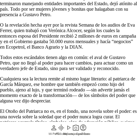
terminaron manejando entidades importantes del Estado, dejó atónito al
país. Todo por ser mujeres jóvenes y bonitas que halagaban con su
presencia a Gustavo Petro.
O la revelación hecha ayer por la revista Semana de los audios de Eva
Ferrer, quien trabajó con Verónica Alcocer, según los cuales la
entonces esposa del Presidente recibió 2 millones de euros en campaña
y en el Gobierno gastaba 50.000 euros mensuales y hacía “negocios”
en Ecopetrol, el Banco Agrario y la DIAN.
Todos estos escándalos tienen algo en común: el aval de Gustavo
Petro, que no llegó al poder para hacer cambios, para actuar como un
verdadero jefe de Estado, sino para ser validado y reconocido.
Cualquiera sea la lectura remite al mismo lugar literario: al patriarca de
García Márquez, ese hombre que también empezó como hijo del
pueblo, ajeno al lujo, y que terminó rodeado —sin advertir jamás el
momento exacto de la transformación— de los símbolos del poder que
alguna vez dijo despreciar.
El Otoño del Patriarca no es, en el fondo, una novela sobre el poder: es
una novela sobre la soledad que el poder nunca logra curar. El
patriarca acumula títulos, símbolos, algo de adoración pública, y sigue,
person
graphic_eq
play_arrow
photo_camera
account_circle
hasta el final, profundamente solo —porque lo que perseguía nunca
fue el poder en sí, sino ser querido, y el poder resultó ser un sustituto
Mi Perfil
Pódcast
Reportajes gráficos
Videos
Suscríbete