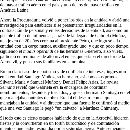
de mayor tráfico aéreo en el país y uno de los de mayor tráfico en
América Latina.
Ahora la Procuraduría volvió a poner los ojos en la entidad y abrió una
investigación para establecer si se presentaron irregularidades en la
contratación de personal y en las decisiones de la entidad, así como un
posible tráfico de influencias, a raíz de la llegada de Gabriela Muñoz,
una joven de 20 años cercana al presidente Petro, que ingresó a la
entidad con un cargo menor, auxiliar grado uno, y que en poco tiempo,
siguiendo el
modus operandi
de las hermanas Guerrero, alzó vuelo,
participó en reuniones de alto nivel en las que estaba el director de la
Aerocivil, y puso a sus familiares en la nómina.
En un claro caso de nepotismo y de conflicto de intereses, ingresaron
en la entidad Santiago Muñoz, su hermano, así como sus primos
Silvana María y Samuel Muñoz y Daniel Felipe Arias. La revista
Semana
reveló que Gabriela era la encargada de coordinar
nombramientos, despidos y traslados, y que su hermano Santiago era el
que manejaba contratos de obra. Era tal el descaro con el que
manejaban la entidad y al director, que una fuente le confirmó al medio
que una vez Santiago le pegó “un calvazo” a Martínez Chimenty.
Si todo esto es cierto estamos hablando de que en la Aerocivil hicieron
fiestas y la convirtieron en un fortín burocrático y de contratación
mientras que nadie respondía por la seguridad aérea. Ante semejante