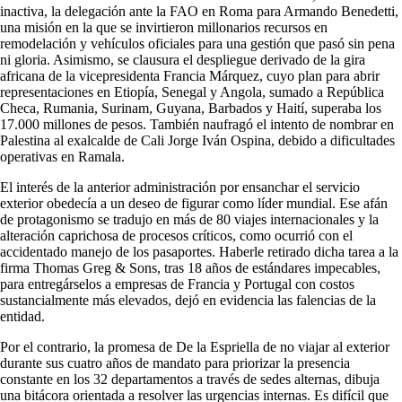
inactiva, la delegación ante la FAO en Roma para Armando Benedetti,
una misión en la que se invirtieron millonarios recursos en
remodelación y vehículos oficiales para una gestión que pasó sin pena
ni gloria. Asimismo, se clausura el despliegue derivado de la gira
africana de la vicepresidenta Francia Márquez, cuyo plan para abrir
representaciones en Etiopía, Senegal y Angola, sumado a República
Checa, Rumania, Surinam, Guyana, Barbados y Haití, superaba los
17.000 millones de pesos. También naufragó el intento de nombrar en
Palestina al exalcalde de Cali Jorge Iván Ospina, debido a dificultades
operativas en Ramala.
El interés de la anterior administración por ensanchar el servicio
exterior obedecía a un deseo de figurar como líder mundial. Ese afán
de protagonismo se tradujo en más de 80 viajes internacionales y la
alteración caprichosa de procesos críticos, como ocurrió con el
accidentado manejo de los pasaportes. Haberle retirado dicha tarea a la
firma Thomas Greg & Sons, tras 18 años de estándares impecables,
para entregárselos a empresas de Francia y Portugal con costos
sustancialmente más elevados, dejó en evidencia las falencias de la
entidad.
Por el contrario, la promesa de De la Espriella de no viajar al exterior
durante sus cuatro años de mandato para priorizar la presencia
constante en los 32 departamentos a través de sedes alternas, dibuja
una bitácora orientada a resolver las urgencias internas. Es difícil que