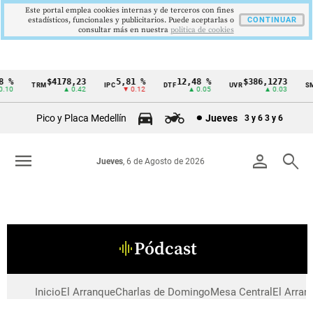
Este portal emplea cookies internas y de terceros con fines
estadísticos, funcionales y publicitarios. Puede aceptarlas o
CONTINUAR
consultar más en nuestra
politica de cookies
 %
$4178,23
5,81 %
12,48 %
$386,1273
TRM
IPC
DTF
UVR
SM
Cintillo
.10
▲ 0.42
▼ 0.12
▲ 0.05
▲ 0.03
de
Pico y Placa Medellín
Jueves
3 y 6
3 y 6
indicadores
económicos
menu
person
search
Jueves
, 6 de Agosto de 2026
Colombia
Pódcast
graphic_eq
Inicio
El Arranque
Charlas de Domingo
Mesa Central
El Arran