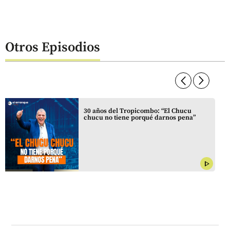
Otros Episodios
arrow_forward_ios
arrow_forward_ios
30 años del Tropicombo: “El Chucu
chucu no tiene porqué darnos pena”
play_arrow