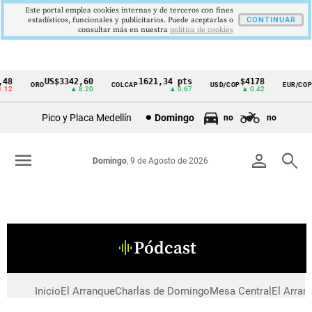
Este portal emplea cookies internas y de terceros con fines
estadísticos, funcionales y publicitarios. Puede aceptarlas o
CONTINUAR
consultar más en nuestra
politica de cookies
48
US$3342,60
1621,34 pts
$4178
ORO
COLCAP
USD/COP
EUR/COP
Cintillo
12
▲ 8.20
▲ 0.67
▲ 0.42
de
Pico y Placa Medellín
Domingo
no
no
indicadores
económicos
menu
person
search
Domingo
, 9 de Agosto de 2026
Colombia
Pódcast
graphic_eq
Inicio
El Arranque
Charlas de Domingo
Mesa Central
El Arran