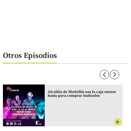
Otros Episodios
arrow_forward_ios
arrow_forward_ios
Alcaldía de Medellín usa la caja menor
hasta para comprar buñuelos
play_arrow