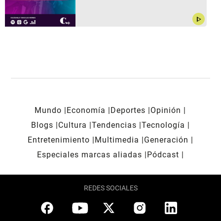
play_arrow
Mundo
Economía
Deportes
Opinión
Blogs
Cultura
Tendencias
Tecnología
Entretenimiento
Multimedia
Generación
Especiales marcas aliadas
Pódcast
REDES SOCIALES