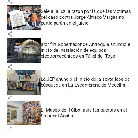
share
Sale a la luz la razón por la que las víctimas
del caso contra Jorge Alfredo Vargas no
participarán en el juicio
share
¡Por fin! Gobernador de Antioquia anunció el
inicio de instalación de equipos
electromecánicos en Túnel del Toyo
share
La JEP anunció el inicio de la sexta fase de
búsqueda en La Escombrera, de Medellín
share
El Museo del Fútbol abre las puertas en el
Solar del Águila
share