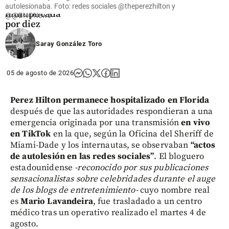
crédito
autolesionaba. Foto: redes sociales @theperezhilton y
multiplicada
@@BNONews
por diez
share
Saray González Toro
05 de agosto de 2026
Perez Hilton permanece hospitalizado en Florida
después de que las autoridades respondieran a una
emergencia originada por una transmisión
en vivo
en TikTok
en la que, según la Oficina del Sheriff de
Miami-Dade y los internautas, se observaban
“actos
de autolesión en las redes sociales”
. El bloguero
estadounidense
-reconocido por sus publicaciones
sensacionalistas sobre celebridades durante el auge
de los blogs de entretenimiento-
cuyo nombre real
es
Mario Lavandeira
, fue trasladado a un centro
médico tras un operativo realizado el martes 4 de
agosto.