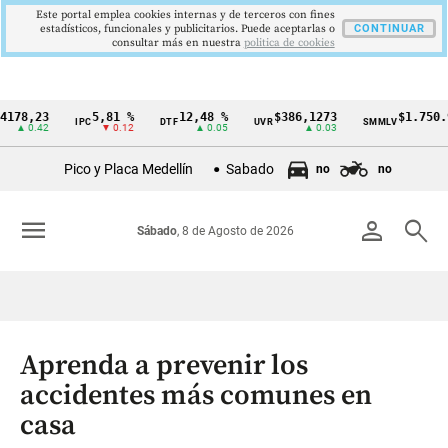
Este portal emplea cookies internas y de terceros con fines
estadísticos, funcionales y publicitarios. Puede aceptarlas o
CONTINUAR
consultar más en nuestra
politica de cookies
,23
5,81 %
12,48 %
$386,1273
$1.750.905
IPC
DTF
UVR
SMMLV
Cintillo
0.42
▼ 0.12
▲ 0.05
▲ 0.03
—
de
Pico y Placa Medellín
Sabado
no
no
indicadores
económicos
menu
person
search
Sábado
, 8 de Agosto de 2026
Colombia
Aprenda a prevenir los
accidentes más comunes en
casa