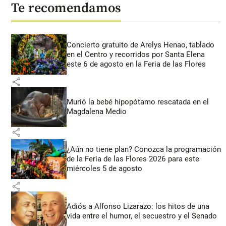
Te recomendamos
Concierto gratuito de Arelys Henao, tablado
en el Centro y recorridos por Santa Elena
este 6 de agosto en la Feria de las Flores
share
Murió la bebé hipopótamo rescatada en el
Magdalena Medio
share
¿Aún no tiene plan? Conozca la programación
de la Feria de las Flores 2026 para este
miércoles 5 de agosto
share
Adiós a Alfonso Lizarazo: los hitos de una
vida entre el humor, el secuestro y el Senado