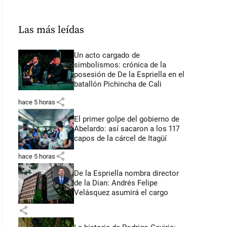
Las más leídas
Un acto cargado de
simbolismos: crónica de la
posesión de De la Espriella en el
batallón Pichincha de Cali
share
hace 5 horas
El primer golpe del gobierno de
Abelardo: así sacaron a los 117
capos de la cárcel de Itagüí
share
hace 5 horas
De la Espriella nombra director
de la Dian: Andrés Felipe
Velásquez asumirá el cargo
share