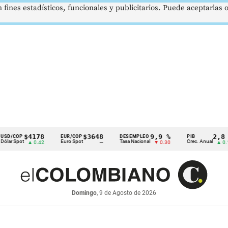
 fines estadísticos, funcionales y publicitarios. Puede aceptarlas
$4178
$3648
9,9 %
2,8 %
P
EUR/COP
DESEMPLEO
PIB
ot
Euro Spot
Tasa Nacional
Crec. Anual
▲ 0.42
—
▼ 0.30
▲ 0.10
Domingo
, 9 de Agosto de 2026