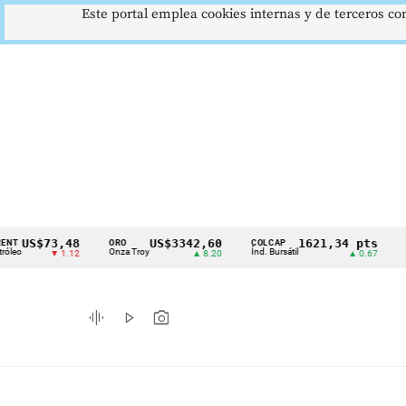
Este portal emplea cookies internas y de terceros con
$73,48
US$3342,60
1621,34 pts
ORO
COLCAP
USD/CO
Cintillo
Onza Troy
Índ. Bursátil
Dólar Sp
▼ 1.12
▲ 8.20
▲ 0.67
de
indicadores
graphic_eq
play_arrow
photo_camera
económicos
Colombia