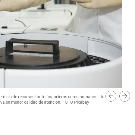
arrow_back
arrow_forward
perdicio de recursos tanto financieros como humanos. Un
riva en menor calidad de atención. FOTO Pixabay