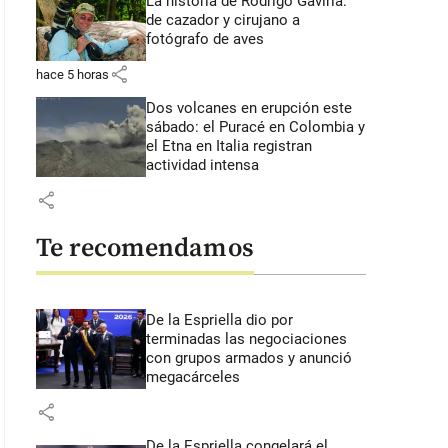
La historia de Rodrigo Gaviria:
de cazador y cirujano a
fotógrafo de aves
share
hace 5 horas
Dos volcanes en erupción este
sábado: el Puracé en Colombia y
el Etna en Italia registran
actividad intensa
share
Te recomendamos
De la Espriella dio por
terminadas las negociaciones
con grupos armados y anunció
megacárceles
share
De la Espriella congelará el