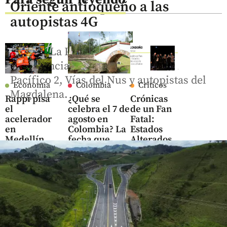
Oriente antioqueño a las
autopistas 4G
La Ceja-La Pintada y El Santuario-
Providencia unirán al Oriente con
Pacífico 2, Vías del Nus y autopistas del
Economía
Colombia
Críticos
Magdalena.
Rappi pisa
¿Qué se
Crónicas
el
celebra el 7 de
de un Fan
acelerador
agosto en
Fatal:
en
Colombia? La
Estados
Medellín,
fecha que
Alterados
ya suma
marcó el
decide
400.000
rumbo de la
volver a
pedidos
Independencia
escucharse
semanales
share
share
y 4.500
negocios
share