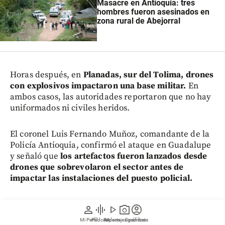
Masacre en Antioquia: tres
hombres fueron asesinados en
zona rural de Abejorral
Horas después, en
Planadas, sur del Tolima, drones
con explosivos impactaron una base militar.
En
ambos casos, las autoridades reportaron que no hay
uniformados ni civiles heridos.
El coronel Luis Fernando Muñoz, comandante de la
Policía Antioquia, confirmó el ataque en Guadalupe
y señaló que
los artefactos fueron lanzados desde
drones que sobrevolaron el sector antes de
impactar las instalaciones del puesto policial.
“No sufrió ninguna afectación especial, no sufrió
person
graphic_eq
play_arrow
photo_camera
account_circle
algún ataque o lesión que hayan tenido los
Mi Perfil
Pódcast
Reportajes gráficos
Videos
Suscríbete