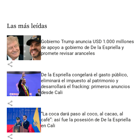
Las más leídas
Gobierno Trump anuncia USD 1.000 millones
de apoyo a gobierno de De la Espriella y
promete revisar aranceles
share
De la Espriella congelará el gasto público,
eliminará el impuesto al patrimonio y
desarrollará el fracking: primeros anuncios
desde Cali
share
“La coca dará paso al coco, al cacao, al
café”: así fue la posesión de De la Espriella
en Cali
share