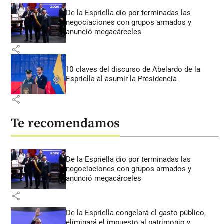
De la Espriella dio por terminadas las
negociaciones con grupos armados y
anunció megacárceles
share
10 claves del discurso de Abelardo de la
Espriella al asumir la Presidencia
share
Te recomendamos
De la Espriella dio por terminadas las
negociaciones con grupos armados y
anunció megacárceles
share
De la Espriella congelará el gasto público,
eliminará el impuesto al patrimonio y