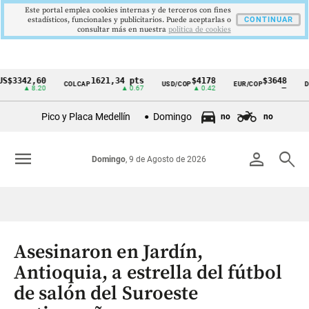
Este portal emplea cookies internas y de terceros con fines
estadísticos, funcionales y publicitarios. Puede aceptarlas o
CONTINUAR
consultar más en nuestra
politica de cookies
42,60
1621,34 pts
$4178
$3648
COLCAP
USD/COP
EUR/COP
DESEMP
Cintillo
▲ 8.20
▲ 0.67
▲ 0.42
—
de
Pico y Placa Medellín
Domingo
no
no
indicadores
económicos
menu
person
search
Domingo
, 9 de Agosto de 2026
Colombia
Asesinaron en Jardín,
Antioquia, a estrella del fútbol
de salón del Suroeste