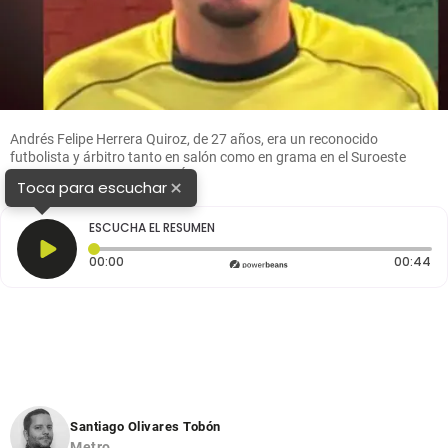
Andrés Felipe Herrera Quiroz, de 27 años, era un reconocido
futbolista y árbitro tanto en salón como en grama en el Suroeste
antioqueño. FOTO: CORTESÍA
×
Toca para escuchar
ESCUCHA EL RESUMEN
Tiempo transcurrido: 0 segundos
Du
00:00
00:44
Santiago Olivares Tobón
Metro