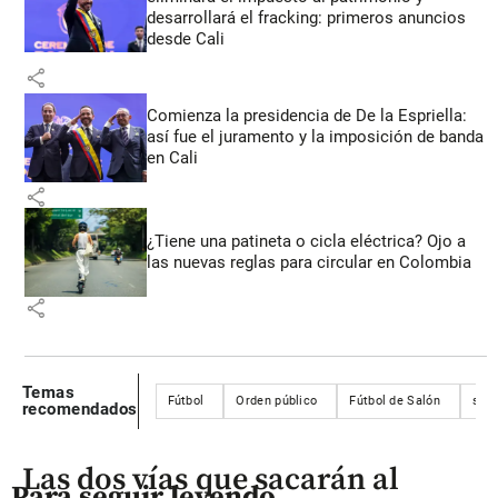
desarrollará el fracking: primeros anuncios
desde Cali
share
Comienza la presidencia de De la Espriella:
así fue el juramento y la imposición de banda
en Cali
share
¿Tiene una patineta o cicla eléctrica? Ojo a
las nuevas reglas para circular en Colombia
share
Temas
Fútbol
Orden público
Fútbol de Salón
segu
recomendados
Las dos vías que sacarán al
Para seguir leyendo