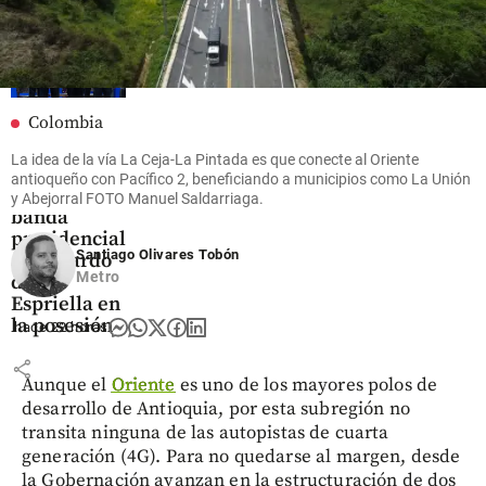
Colombia
El “señor de
La idea de la vía La Ceja-La Pintada es que conecte al Oriente
la panela” le
antioqueño con Pacífico 2, beneficiando a municipios como La Unión
ajustó la
y Abejorral FOTO Manuel Saldarriaga.
banda
presidencial
Santiago Olivares Tobón
a Abelardo
Metro
de la
Espriella en
la posesión
hace 22 horas
share
Aunque el
Oriente
es uno de los mayores polos de
desarrollo de Antioquia, por esta subregión no
transita ninguna de las autopistas de cuarta
generación (4G). Para no quedarse al margen, desde
la Gobernación avanzan en la estructuración de dos