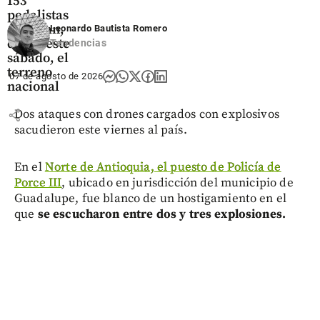
153
pedalistas
desafían,
Leonardo Bautista Romero
desde este
Tendencias
sábado, el
terreno
07 de agosto de 2026
nacional
share
Dos ataques con drones cargados con explosivos
sacudieron este viernes al país.
En el
Norte de Antioquia, el puesto de Policía de
Porce III
, ubicado en jurisdicción del municipio de
Guadalupe, fue blanco de un hostigamiento en el
que
se escucharon entre dos y tres explosiones.