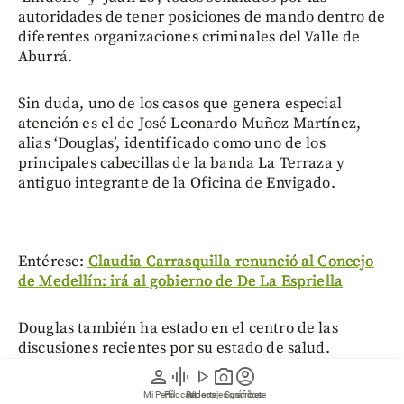
autoridades de tener posiciones de mando dentro de
diferentes organizaciones criminales del Valle de
Aburrá.
Sin duda, uno de los casos que genera especial
atención es el de José Leonardo Muñoz Martínez,
alias ‘Douglas’, identificado como uno de los
principales cabecillas de la banda La Terraza y
antiguo integrante de la Oficina de Envigado.
Entérese:
Claudia Carrasquilla renunció al Concejo
de Medellín: irá al gobierno de De La Espriella
Douglas también ha estado en el centro de las
discusiones recientes por su estado de salud.
Fuentes conocedoras de su situación señalaron que,
person
graphic_eq
play_arrow
photo_camera
account_circle
pese a tener la salvaguarda de una tutela para no
Mi Perfil
Pódcast
Reportajes gráficos
Videos
Suscríbete