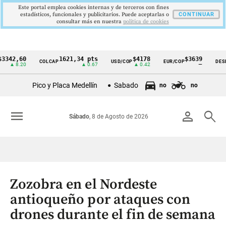
Este portal emplea cookies internas y de terceros con fines
estadísticos, funcionales y publicitarios. Puede aceptarlas o
CONTINUAR
consultar más en nuestra
politica de cookies
,60
1621,34 pts
$4178
$3639
COLCAP
USD/COP
EUR/COP
DESEMPLE
Cintillo
8.20
▲ 0.67
▲ 0.42
—
de
Pico y Placa Medellín
Sabado
no
no
indicadores
económicos
menu
person
search
Sábado
, 8 de Agosto de 2026
Colombia
Zozobra en el Nordeste
antioqueño por ataques con
drones durante el fin de semana