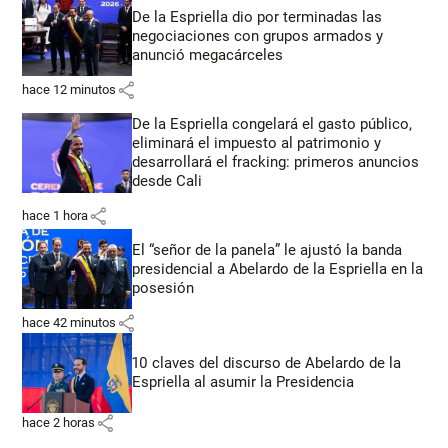
De la Espriella dio por terminadas las
negociaciones con grupos armados y
anunció megacárceles
share
hace 12 minutos
De la Espriella congelará el gasto público,
eliminará el impuesto al patrimonio y
desarrollará el fracking: primeros anuncios
desde Cali
share
hace 1 hora
El “señor de la panela” le ajustó la banda
presidencial a Abelardo de la Espriella en la
posesión
share
hace 42 minutos
10 claves del discurso de Abelardo de la
Espriella al asumir la Presidencia
share
hace 2 horas