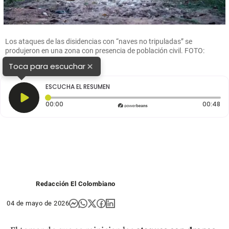
Los ataques de las disidencias con “naves no tripuladas” se
produjeron en una zona con presencia de población civil. FOTO:
ARCHIVO
×
Toca para escuchar
ESCUCHA EL RESUMEN
Tiempo transcurrido: 0 segundos
Du
00:00
00:48
Redacción El Colombiano
04 de mayo de 2026