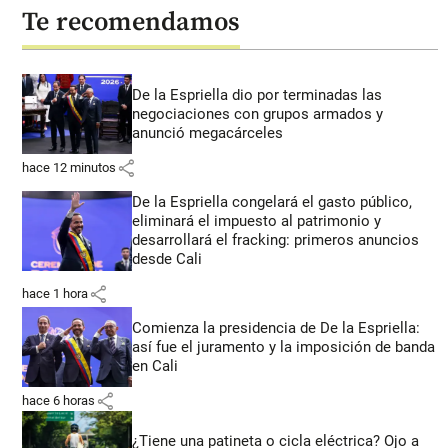
Te recomendamos
De la Espriella dio por terminadas las
negociaciones con grupos armados y
anunció megacárceles
share
hace 12 minutos
De la Espriella congelará el gasto público,
eliminará el impuesto al patrimonio y
desarrollará el fracking: primeros anuncios
desde Cali
share
hace 1 hora
Comienza la presidencia de De la Espriella:
así fue el juramento y la imposición de banda
en Cali
share
hace 6 horas
¿Tiene una patineta o cicla eléctrica? Ojo a