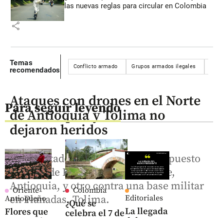
las nuevas reglas para circular en Colombia
share
Temas
Conflicto armado
Grupos armados ilegales
Víc
recomendados
Ataques con drones en el Norte
Para seguir leyendo
de Antioquia y Tolima no
dejaron heridos
Los atentados se dieron contra el puesto
policial de Porce III en Guadalupe,
Antioquia, y otro contra una base militar
Oriente
Colombia
en Planadas, Tolima.
Editoriales
Antioqueño
¿Qué se
La llegada
Flores que
celebra el 7 de