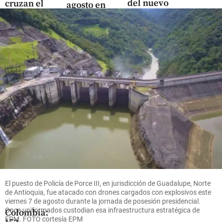
del nuevo
cruzan el
agosto en
Presidente
cielo: así
Colombia? La
es el
fecha que
share
negocio
marcó el
que mueve
rumbo de la
US$ 380
Independencia
millones
en el
share
Oriente
antioqueño
share
Deportes
Arranca
El puesto de Policía de Porce III, en jurisdicción de Guadalupe, Norte
la Vuelta
de Antioquia, fue atacado con drones cargados con explosivos este
a
viernes 7 de agosto durante la jornada de posesión presidencial.
Once uniformados custodian esa infraestructura estratégica de
Colombia:
EPM. FOTO cortesía EPM