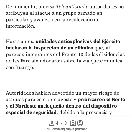
De momento, precisa
Teleantioquia,
autoridades no
atribuyen el ataque a un grupo armado en
particular y avanzan en la recolección de
información.
Horas antes,
unidades antiexplosivos del Ejército
iniciaron la inspección de un cilindro
que, al
parecer, integrantes del Frente 18 de las disidencias
de las Farc abandonaron sobre la vía que comunica
con Ituango.
Autoridades habían advertido un mayor riesgo de
ataques para este 7 de agosto y
priorizaron el Norte
y el Nordeste antioqueño dentro del dispositivo
especial de seguridad
, debido a la presencia y
capacidad de acción de grupos armados ilegales en
person
graphic_eq
play_arrow
photo_camera
account_circle
esa región.
Mi Perfil
Pódcast
Reportajes gráficos
Videos
Suscríbete