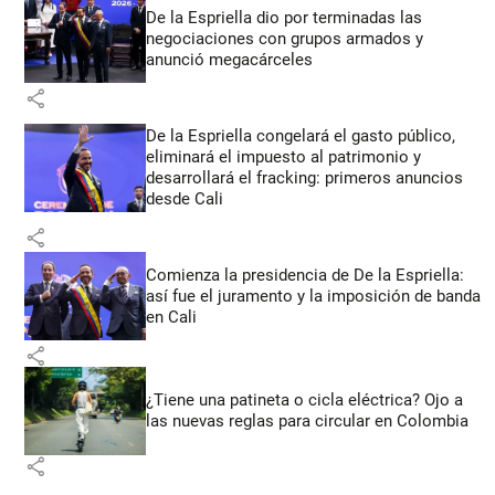
De la Espriella dio por terminadas las
negociaciones con grupos armados y
anunció megacárceles
share
De la Espriella congelará el gasto público,
eliminará el impuesto al patrimonio y
desarrollará el fracking: primeros anuncios
desde Cali
share
Comienza la presidencia de De la Espriella:
así fue el juramento y la imposición de banda
en Cali
share
¿Tiene una patineta o cicla eléctrica? Ojo a
las nuevas reglas para circular en Colombia
share