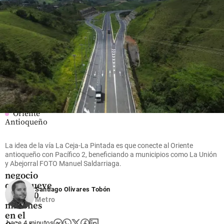
desde este
será
Gobierno
sábado, el
desde un
share
terreno
cantón
nacional
militar
share
share
Oriente
Antioqueño
Flores que
cruzan el
La idea de la vía La Ceja-La Pintada es que conecte al Oriente
cielo: así
antioqueño con Pacífico 2, beneficiando a municipios como La Unión
y Abejorral FOTO Manuel Saldarriaga.
es el
negocio
que mueve
Santiago Olivares Tobón
US$ 380
Metro
millones
en el
hace 4 minutos