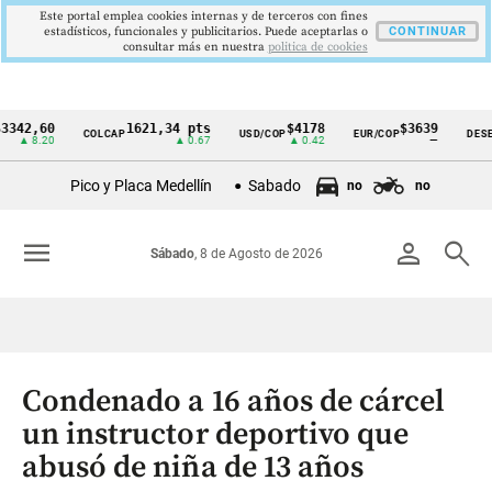
Este portal emplea cookies internas y de terceros con fines
estadísticos, funcionales y publicitarios. Puede aceptarlas o
CONTINUAR
consultar más en nuestra
politica de cookies
,60
1621,34 pts
$4178
$3639
COLCAP
USD/COP
EUR/COP
DESEMPLE
Cintillo
.20
▲ 0.67
▲ 0.42
—
de
Pico y Placa Medellín
Sabado
no
no
indicadores
económicos
menu
person
search
Sábado
, 8 de Agosto de 2026
Colombia
Condenado a 16 años de cárcel
un instructor deportivo que
abusó de niña de 13 años