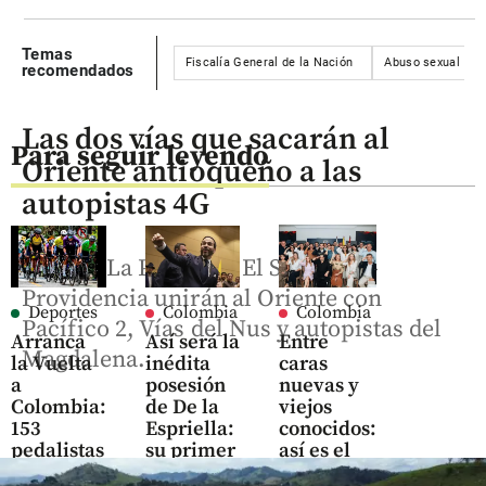
Temas
Fiscalía General de la Nación
Abuso sexual
recomendados
Las dos vías que sacarán al
Para seguir leyendo
Oriente antioqueño a las
autopistas 4G
La Ceja-La Pintada y El Santuario-
Providencia unirán al Oriente con
Deportes
Colombia
Colombia
Pacífico 2, Vías del Nus y autopistas del
Arranca
Así será la
Entre
Magdalena.
la Vuelta
inédita
caras
a
posesión
nuevas y
Colombia:
de De la
viejos
153
Espriella:
conocidos:
pedalistas
su primer
así es el
desafían,
discurso
nuevo