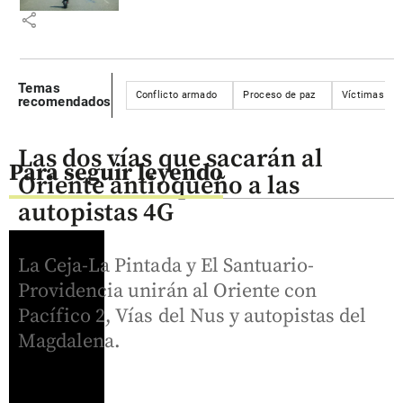
share
Temas
Conflicto armado
Proceso de paz
Víctimas del
recomendados
Las dos vías que sacarán al
Para seguir leyendo
Oriente antioqueño a las
autopistas 4G
La Ceja-La Pintada y El Santuario-
Providencia unirán al Oriente con
Pacífico 2, Vías del Nus y autopistas del
Magdalena.