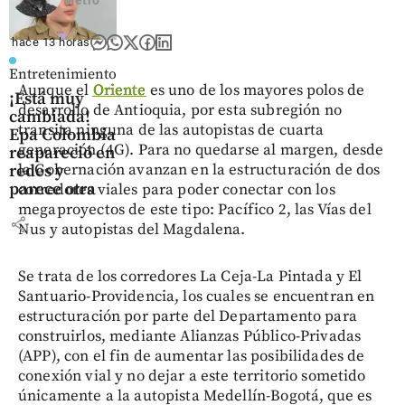
hace 13 horas
Entretenimiento
Aunque el
Oriente
es uno de los mayores polos de
¡Está muy
desarrollo de Antioquia, por esta subregión no
cambiada!
transita ninguna de las autopistas de cuarta
Epa Colombia
generación (4G). Para no quedarse al margen, desde
reapareció en
la Gobernación avanzan en la estructuración de dos
redes y
parece otra
corredores viales para poder conectar con los
megaproyectos de este tipo: Pacífico 2, las Vías del
share
Nus y autopistas del Magdalena.
Se trata de los corredores La Ceja-La Pintada y El
Santuario-Providencia, los cuales se encuentran en
estructuración por parte del Departamento para
construirlos, mediante Alianzas Público-Privadas
(APP), con el fin de aumentar las posibilidades de
conexión vial y no dejar a este territorio sometido
únicamente a la autopista Medellín-Bogotá, que es