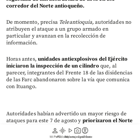
corredor del Norte antioqueño.
De momento, precisa
Teleantioquia,
autoridades no
atribuyen el ataque a un grupo armado en
particular y avanzan en la recolección de
información.
Horas antes,
unidades antiexplosivos del Ejército
iniciaron la inspección de un cilindro
que, al
parecer, integrantes del Frente 18 de las disidencias
de las Farc abandonaron sobre la vía que comunica
con Ituango.
Autoridades habían advertido un mayor riesgo de
ataques para este 7 de agosto y
priorizaron el Norte
y el Nordeste antioqueño dentro del dispositivo
person
graphic_eq
play_arrow
photo_camera
account_circle
especial de seguridad
, debido a la presencia y
Mi Perfil
Pódcast
Reportajes gráficos
Videos
Suscríbete