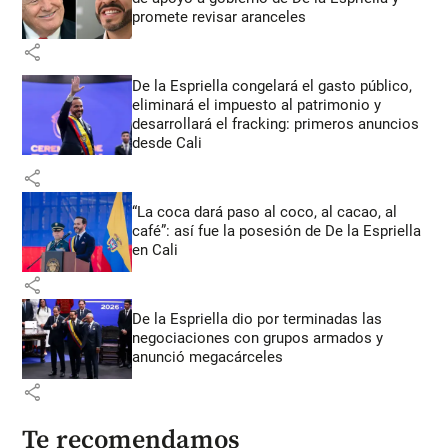
promete revisar aranceles
share
De la Espriella congelará el gasto público,
eliminará el impuesto al patrimonio y
desarrollará el fracking: primeros anuncios
desde Cali
share
“La coca dará paso al coco, al cacao, al
café”: así fue la posesión de De la Espriella
en Cali
share
De la Espriella dio por terminadas las
negociaciones con grupos armados y
anunció megacárceles
share
Te recomendamos