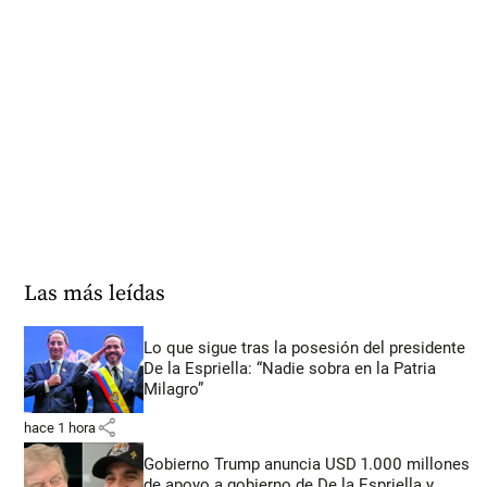
Las más leídas
Lo que sigue tras la posesión del presidente
De la Espriella: “Nadie sobra en la Patria
Milagro”
share
hace 1 hora
Gobierno Trump anuncia USD 1.000 millones
de apoyo a gobierno de De la Espriella y