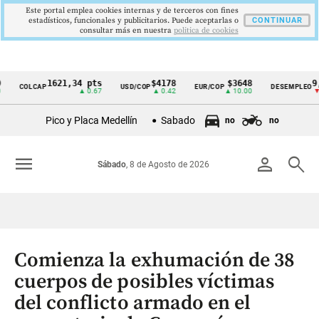
Este portal emplea cookies internas y de terceros con fines
estadísticos, funcionales y publicitarios. Puede aceptarlas o
CONTINUAR
consultar más en nuestra
politica de cookies
1621,34 pts
$4178
$3648
9,9 %
COLCAP
USD/COP
EUR/COP
DESEMPLEO
Cintillo
▲ 0.67
▲ 0.42
▲ 10.00
▼ 0.30
de
Pico y Placa Medellín
Sabado
no
no
indicadores
económicos
menu
person
search
Sábado
, 8 de Agosto de 2026
Colombia
Comienza la exhumación de 38
cuerpos de posibles víctimas
del conflicto armado en el