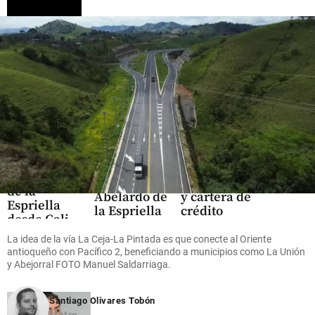
Colombia
Tecnología
Expresidente
Nequi revela
Videos
Uribe llegó a
su estrategia
Posesión
Cali para
con IA: 80%
presidencial
asistir a la
de atención
de Abelardo
posesión de
automatizada
de la
Abelardo de
y cartera de
Espriella
la Espriella
crédito
desde Cali
multiplicada
share
por diez
La idea de la vía La Ceja-La Pintada es que conecte al Oriente
share
antioqueño con Pacífico 2, beneficiando a municipios como La Unión
share
y Abejorral FOTO Manuel Saldarriaga.
Santiago Olivares Tobón
Metro