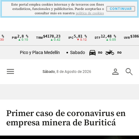
Este portal emplea cookies internas y de terceros con fines
estadísticos, funcionales y publicitarios. Puede aceptarlas o
CONTINUAR
consultar más en nuestra
politica de cookies
2,8 %
$4178,23
5,81 %
12,48 %
$386,1273
PIB
TRM
IPC
DTF
UVR
Cintillo
▲ 0.10
▲ 0.42
▼ 0.12
▲ 0.05
▲ 0.03
de
Pico y Placa Medellín
Sabado
no
no
indicadores
económicos
menu
person
search
Sábado
, 8 de Agosto de 2026
Colombia
Primer caso de coronavirus en
empresa minera de Buriticá