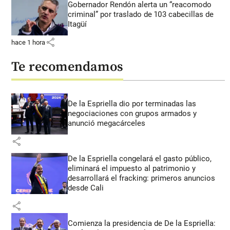
Gobernador Rendón alerta un “reacomodo
criminal” por traslado de 103 cabecillas de
Itagüí
share
hace 1 hora
Te recomendamos
De la Espriella dio por terminadas las
negociaciones con grupos armados y
anunció megacárceles
share
De la Espriella congelará el gasto público,
eliminará el impuesto al patrimonio y
desarrollará el fracking: primeros anuncios
desde Cali
share
Comienza la presidencia de De la Espriella: