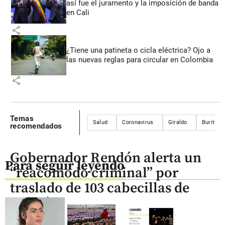
así fue el juramento y la imposición de banda
en Cali
share
¿Tiene una patineta o cicla eléctrica? Ojo a
las nuevas reglas para circular en Colombia
share
Temas
Salud
Coronavirus
Giraldo
Buriticá
recomendados
Gobernador Rendón alerta un
Para seguir leyendo
“reacomodo criminal” por
traslado de 103 cabecillas de
Itagüí