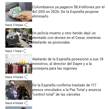
Colombianos ya pagaron $8,4 billones por el
4x1.000 en 2026; De la Espriella propone
eliminarlo
share
hace 2 horas
Un policía muerto y otro herido dejó un
atentado con drones en el Cesar, mientras
Abelardo se posionaba
share
hace 1 hora
Abelardo de la Espriella posesionó a sus 18
ministros, al director del Dapre y a la
consejera para las regiones
share
hace 4 horas
De la Espriella confirma traslado de 117
presos vinculados a la Paz Total y anuncia
“control total” de las cárceles
share
hace 4 horas