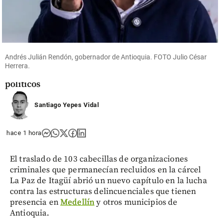
Colombia
Así va el
cuerpo
diplomático
del nuevo
Gobierno:
Andrés Julián Rendón, gobernador de Antioquia. FOTO Julio César
lealtades,
Herrera.
mérito y
políticos
share
Santiago Yepes Vidal
hace 1 hora
El traslado de 103 cabecillas de organizaciones
criminales que permanecían recluidos en la cárcel
La Paz de Itagüí abrió un nuevo capítulo en la lucha
contra las estructuras delincuenciales que tienen
presencia en
Medellín
y otros municipios de
Antioquia.