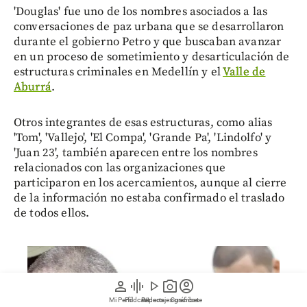
'Douglas' fue uno de los nombres asociados a las
conversaciones de paz urbana que se desarrollaron
durante el gobierno Petro y que buscaban avanzar
en un proceso de sometimiento y desarticulación de
estructuras criminales en Medellín y el
Valle de
Aburrá
.
Otros integrantes de esas estructuras, como alias
'Tom', 'Vallejo', 'El Compa', 'Grande Pa', 'Lindolfo' y
'Juan 23', también aparecen entre los nombres
relacionados con las organizaciones que
participaron en los acercamientos, aunque al cierre
de la información no estaba confirmado el traslado
de todos ellos.
person
graphic_eq
play_arrow
photo_camera
account_circle
Mi Perfil
Pódcast
Reportajes gráficos
Videos
Suscríbete