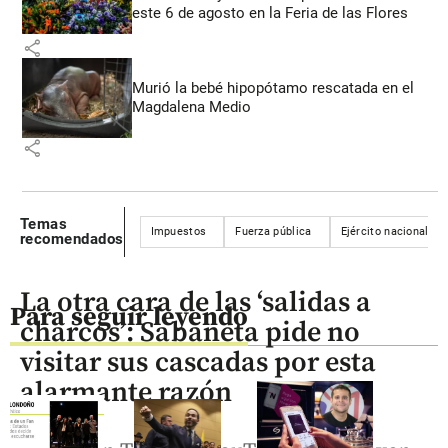
este 6 de agosto en la Feria de las Flores
share
Murió la bebé hipopótamo rescatada en el
Magdalena Medio
share
Temas
Impuestos
Fuerza pública
Ejército nacional
recomendados
La otra cara de las ‘salidas a
Para seguir leyendo
charcos’: Sabaneta pide no
visitar sus cascadas por esta
alarmante razón