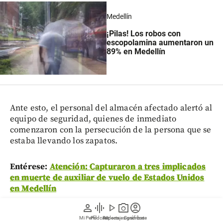
Medellín
¡Pilas! Los robos con
escopolamina aumentaron un
89% en Medellín
Ante esto, el personal del almacén afectado alertó al
equipo de seguridad, quienes de inmediato
comenzaron con la persecución de la persona que se
estaba llevando los zapatos.
Entérese:
Atención: Capturaron a tres implicados
en muerte de auxiliar de vuelo de Estados Unidos
en Medellín
person
graphic_eq
play_arrow
photo_camera
account_circle
Debido a la alerta del equipo de seguridad de City
Mi Perfil
Pódcast
Reportajes gráficos
Videos
Suscríbete