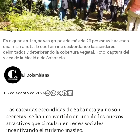
¡Está muy
cambiada!
Epa Colombia
reapareció en
redes y
parece otra
En algunas rutas, se ven grupos de más de 20 personas haciendo
una misma ruta, lo que termina desbordando los senderos
share
delimitados y deteriorando la cobertura vegetal. Foto: captura del
video de la Alcaldía de Sabaneta.
El Colombiano
06 de agosto de 2026
Las cascadas escondidas de Sabaneta ya no son
secretas: se han convertido en uno de los nuevos
atractivos que circulan en redes sociales
incentivando el turismo masivo.