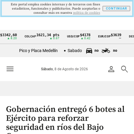
Este portal emplea cookies internas y de terceros con fines
estadísticos, funcionales y publicitarios. Puede aceptarlas o
CONTINUAR
consultar más en nuestra
politica de cookies
2,60
1621,34 pts
$4178
$3639
COLCAP
USD/COP
EUR/COP
DESEMPL
Cintillo
8.20
▲ 0.67
▲ 0.42
—
de
Pico y Placa Medellín
Sabado
no
no
indicadores
económicos
menu
person
search
Sábado
, 8 de Agosto de 2026
Colombia
Gobernación entregó 6 botes al
Ejército para reforzar
seguridad en ríos del Bajo