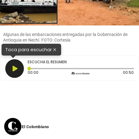
Algunas de las embarcaciones entregadas por la Gobernación de
Antioquia en Nechí. FOTO: Cortesía
×
Toca para escuchar
ESCUCHA EL RESUMEN
Tiempo transcurrido: 0 segundos
Du
00:00
00:50
El Colombiano