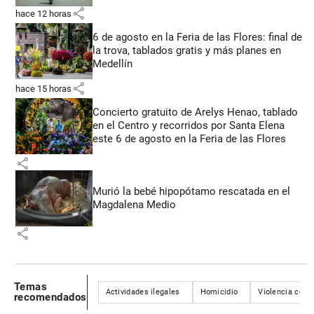
share
hace 12 horas
6 de agosto en la Feria de las Flores: final de
la trova, tablados gratis y más planes en
Medellín
share
hace 15 horas
Concierto gratuito de Arelys Henao, tablado
en el Centro y recorridos por Santa Elena
este 6 de agosto en la Feria de las Flores
share
Murió la bebé hipopótamo rescatada en el
Magdalena Medio
share
Temas
Actividades ilegales
Homicidio
Violencia contr
recomendados