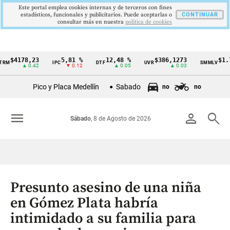
Este portal emplea cookies internas y de terceros con fines
estadísticos, funcionales y publicitarios. Puede aceptarlas o
CONTINUAR
consultar más en nuestra
politica de cookies
4178,23
5,81 %
12,48 %
$386,1273
$1.750.
IPC
DTF
UVR
SMMLV
Cintillo
▲ 0.42
▼ 0.12
▲ 0.05
▲ 0.03
de
Pico y Placa Medellín
Sabado
no
no
indicadores
económicos
menu
person
search
Sábado
, 8 de Agosto de 2026
Colombia
Presunto asesino de una niña
en Gómez Plata habría
intimidado a su familia para