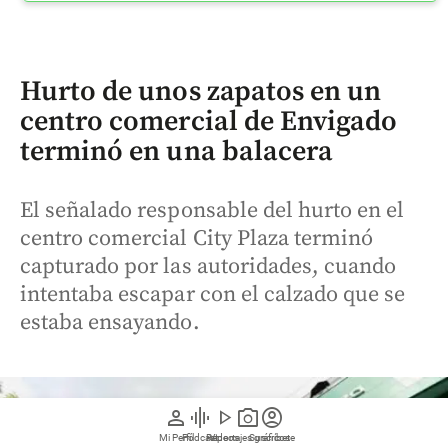
Hurto de unos zapatos en un
centro comercial de Envigado
terminó en una balacera
El señalado responsable del hurto en el
centro comercial City Plaza terminó
capturado por las autoridades, cuando
intentaba escapar con el calzado que se
estaba ensayando.
person
graphic_eq
play_arrow
photo_camera
account_circle
Mi Perfil
Pódcast
Reportajes gráficos
Videos
Suscríbete