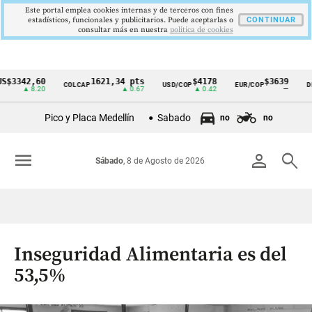
Este portal emplea cookies internas y de terceros con fines
estadísticos, funcionales y publicitarios. Puede aceptarlas o
CONTINUAR
consultar más en nuestra
politica de cookies
42,60
1621,34 pts
$4178
$3639
COLCAP
USD/COP
EUR/COP
DESEM
Cintillo
▲ 8.20
▲ 0.67
▲ 0.42
—
de
Pico y Placa Medellín
Sabado
no
no
indicadores
económicos
menu
person
search
Sábado
, 8 de Agosto de 2026
Colombia
Inseguridad Alimentaria es del
53,5%