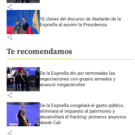
share
10 claves del discurso de Abelardo de la
Espriella al asumir la Presidencia
share
Te recomendamos
De la Espriella dio por terminadas las
negociaciones con grupos armados y
anunció megacárceles
share
De la Espriella congelará el gasto público,
eliminará el impuesto al patrimonio y
desarrollará el fracking: primeros anuncios
desde Cali
share