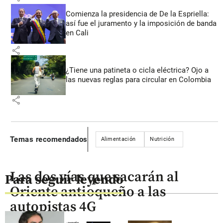
Comienza la presidencia de De la Espriella:
así fue el juramento y la imposición de banda
en Cali
share
¿Tiene una patineta o cicla eléctrica? Ojo a
las nuevas reglas para circular en Colombia
share
Temas recomendados
Alimentación
Nutrición
Las dos vías que sacarán al
Para seguir leyendo
Oriente antioqueño a las
autopistas 4G