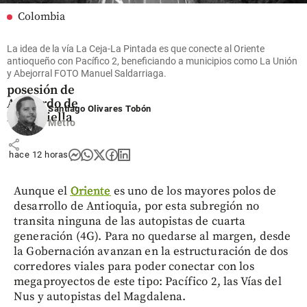
Colombia
Expresidente
Uribe llegó a
La idea de la vía La Ceja-La Pintada es que conecte al Oriente
Cali para
antioqueño con Pacífico 2, beneficiando a municipios como La Unión
y Abejorral FOTO Manuel Saldarriaga.
asistir a la
posesión de
Abelardo de
Santiago Olivares Tobón
la Espriella
Metro
share
hace 12 horas
Aunque el
Oriente
es uno de los mayores polos de
desarrollo de Antioquia, por esta subregión no
transita ninguna de las autopistas de cuarta
generación (4G). Para no quedarse al margen, desde
la Gobernación avanzan en la estructuración de dos
corredores viales para poder conectar con los
megaproyectos de este tipo: Pacífico 2, las Vías del
Nus y autopistas del Magdalena.