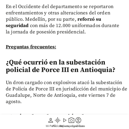
En el Occidente del departamento se reportaron
enfrentamientos y otras alteraciones del orden
público. Medellín, por su parte,
reforzó su
seguridad
con más de 12.000 uniformados durante
la jornada de posesión presidencial.
Preguntas frecuentes:
¿Qué ocurrió en la subestación
policial de Porce III en Antioquia?
Un dron cargado con explosivos atacó la subestación
de Policía de Porce III en jurisdicción del municipio de
Guadalupe, Norte de Antioquia, este viernes 7 de
agosto.
¿Qué es la subestación de Porce III y
person
graphic_eq
play_arrow
photo_camera
account_circle
por qué es estratégica?
Mi Perfil
Pódcast
Reportajes gráficos
Videos
Suscríbete