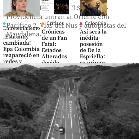
La Ceja-La Pintada y El Santuario-
Providencia unirán al Oriente con
Críticos
Colombia
Pacífico 2, Vías del Nus y autopistas del
Entretenimiento
Crónicas
Así será la
Magdalena.
¡Está muy
de un Fan
inédita
cambiada!
Fatal:
posesión
Epa Colombia
Estados
de De la
reapareció en
Alterados
Espriella:
redes y
decide
su primer
parece otra
volver a
discurso
escucharse
será
share
desde un
share
cantón
militar
share