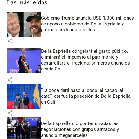
Las más leídas
Gobierno Trump anuncia USD 1.000 millones
de apoyo a gobierno de De la Espriella y
promete revisar aranceles
share
De la Espriella congelará el gasto público,
eliminará el impuesto al patrimonio y
desarrollará el fracking: primeros anuncios
desde Cali
share
“La coca dará paso al coco, al cacao, al
café”: así fue la posesión de De la Espriella
en Cali
share
De la Espriella dio por terminadas las
negociaciones con grupos armados y
anunció megacárceles