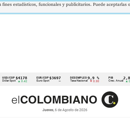
 fines estadísticos, funcionales y publicitarios. Puede aceptarlas
$4178
$3697
9,9 %
2,8 %
OP
EUR/COP
DESEMPLEO
PIB
ot
Euro Spot
Tasa Nacional
Crec. Anual
▲ 0.42
—
▼ 0.30
▲ 0.10
Jueves
, 6 de Agosto de 2026