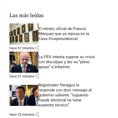
Las más leídas
El retrato oficial de Francia
Márquez que ya reposa en la
Casa Vicepresidencial
share
hace 57 minutos
La FIFA intenta superar su crisis
con disculpas y dio su “pleno
apoyo” a Infantino
share
hace 31 minutos
Registrador Penagos le
responde con duro mensaje al
gobierno saliente: “supuesto
fraude electoral no tiene
sustento técnico”
share
hace 25 minutos