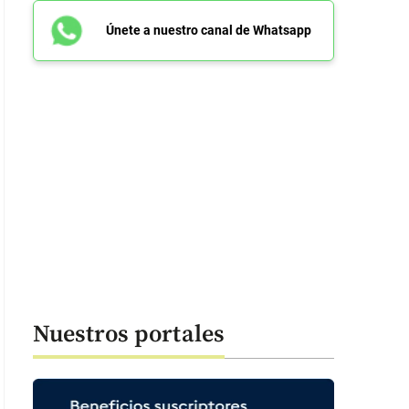
Únete a nuestro canal de Whatsapp
 Pachelly indicaron que el llamado de Danilo Rueda debe ser extensivo a
nen presencia en las zonas urbanas del Valle de Aburrá. FOTO CORTESÍA
Nuestros portales