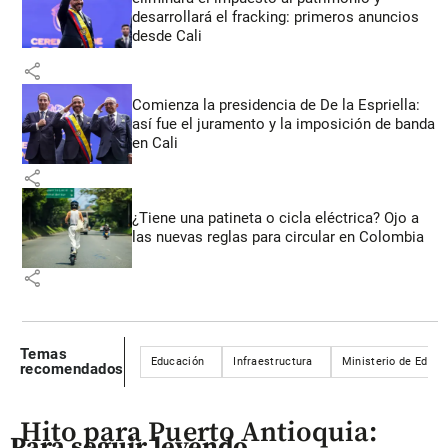
desarrollará el fracking: primeros anuncios
desde Cali
share
Comienza la presidencia de De la Espriella:
así fue el juramento y la imposición de banda
en Cali
share
¿Tiene una patineta o cicla eléctrica? Ojo a
las nuevas reglas para circular en Colombia
share
Temas
Educación
Infraestructura
Ministerio de Educa
recomendados
Hito para Puerto Antioquia:
Para seguir leyendo