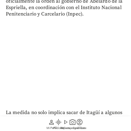
oficialmente la orden al gobierno de Abelardo de la
Espriella, en coordinación con el Instituto Nacional
Penitenciario y Carcelario (Inpec).
La medida no solo implica sacar de Itagüí a algunos
de los principales jefes de estructuras criminales del
person
graphic_eq
play_arrow
photo_camera
account_circle
Valle de Aburrá, también está relacionada con una
Mi Perfil
Pódcast
Reportajes gráficos
Videos
Suscríbete