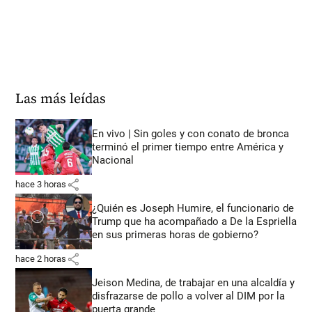
Las más leídas
En vivo | Sin goles y con conato de bronca
terminó el primer tiempo entre América y
Nacional
share
hace 3 horas
¿Quién es Joseph Humire, el funcionario de
Trump que ha acompañado a De la Espriella
en sus primeras horas de gobierno?
share
hace 2 horas
Jeison Medina, de trabajar en una alcaldía y
disfrazarse de pollo a volver al DIM por la
puerta grande