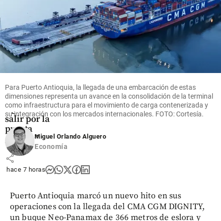
Fútbol
Jáminton
Campaz
revela su
futuro tras
Para Puerto Antioquia, la llegada de una embarcación de estas
brillar en
dimensiones representa un avance en la consolidación de la terminal
Argentina:
como infraestructura para el movimiento de carga contenerizada y
“Quiero
su integración con los mercados internacionales. FOTO: Cortesía.
salir por la
puerta
Miguel Orlando Alguero
grande”
Economía
share
hace 7 horas
Puerto Antioquia marcó un nuevo hito en sus
operaciones con la llegada del CMA CGM DIGNITY,
un buque Neo-Panamax de 366 metros de eslora y