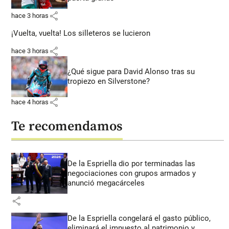
share
hace 3 horas
¡Vuelta, vuelta! Los silleteros se lucieron
share
hace 3 horas
¿Qué sigue para David Alonso tras su
tropiezo en Silverstone?
share
hace 4 horas
Te recomendamos
De la Espriella dio por terminadas las
negociaciones con grupos armados y
anunció megacárceles
share
De la Espriella congelará el gasto público,
eliminará el impuesto al patrimonio y