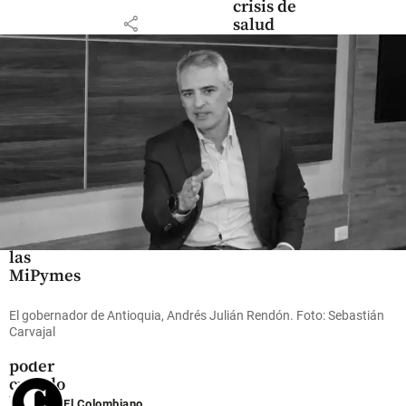
crisis de
share
salud
share
Economía
Mujeres
lideran el
55% de
las
MiPymes
en
Colombia,
El gobernador de Antioquia, Andrés Julián Rendón. Foto: Sebastián
pero
Carvajal
pierden
poder
cuando
las
El Colombiano