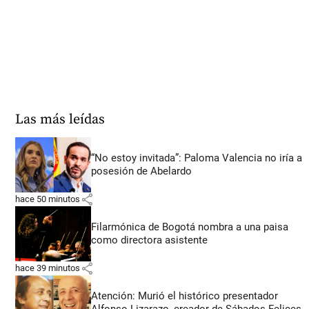
Las más leídas
“No estoy invitada”: Paloma Valencia no iría a
posesión de Abelardo
share
hace 50 minutos
Filarmónica de Bogotá nombra a una paisa
como directora asistente
share
hace 39 minutos
Atención: Murió el histórico presentador
Alfonso Lizarazo, creador de Sábados Felices