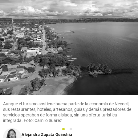
Aunque el turismo sostiene buena parte de la economía de Necoclí,
sus restaurantes, hoteles, artesanos, guías y demás prestadores de
servicios operaban de forma aislada, sin una oferta turística
integrada. Foto: Camilo Suárez
1
2
Alejandra Zapata Quinchía