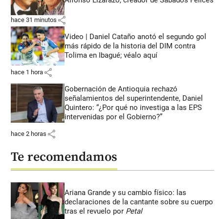
share
hace 31 minutos
Video | Daniel Cataño anotó el segundo gol
más rápido de la historia del DIM contra
Tolima en Ibagué; véalo aquí
share
hace 1 hora
Gobernación de Antioquia rechazó
señalamientos del superintendente, Daniel
Quintero: “¿Por qué no investiga a las EPS
intervenidas por el Gobierno?”
share
hace 2 horas
Te recomendamos
Ariana Grande y su cambio físico: las
declaraciones de la cantante sobre su cuerpo
tras el revuelo por
Petal