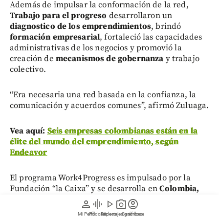
Además de impulsar la conformación de la red,
Trabajo para el progreso
desarrollaron un
diagnostico de los emprendimientos
, brindó
formación empresarial
, fortaleció las capacidades
administrativas de los negocios y promovió la
creación de
mecanismos de gobernanza
y trabajo
colectivo.
“Era necesaria una red basada en la confianza, la
comunicación y acuerdos comunes”, afirmó Zuluaga.
Vea aquí:
Seis empresas colombianas están en la
élite del mundo del emprendimiento, según
Endeavor
El programa Work4Progress es impulsado por la
Fundación “la Caixa” y se desarrolla en
Colombia,
India, Mozambique, Perú y Ghana
, promoviendo
person
graphic_eq
play_arrow
photo_camera
account_circle
soluciones construidas desde las propias
Mi Perfil
Pódcast
Reportajes gráficos
Videos
Suscríbete