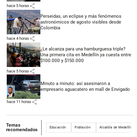
share
hace 5 horas
Perseidas, un eclipse y más fenómenos
astronómicos de agosto visibles desde
Colombia
share
hace 4 horas
¿Le alcanza para una hamburguesa triple?
Una primera cita en Medellín ya cuesta entre
$100.000 y $150.000
share
hace 5 horas
Minuto a minuto: así asesinaron a
empresario aguacatero en mall de Envigado
share
hace 11 horas
Temas
Educación
Población
Alcaldía de Medellín
recomendados