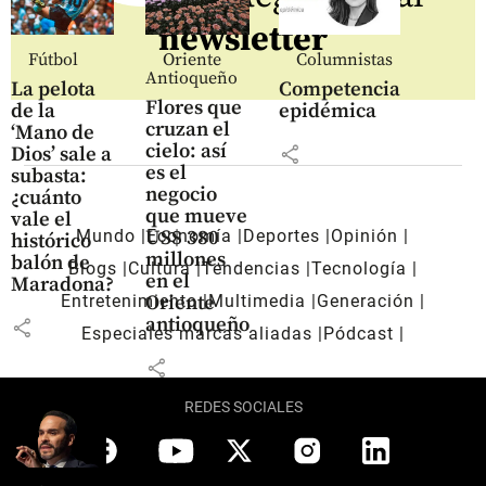
newsletter
Fútbol
Oriente
Columnistas
Antioqueño
La pelota
Competencia
Flores que
de la
epidémica
cruzan el
‘Mano de
cielo: así
share
Dios’ sale a
es el
subasta:
negocio
¿cuánto
que mueve
vale el
Mundo
Economía
Deportes
Opinión
US$ 380
histórico
millones
balón de
Blogs
Cultura
Tendencias
Tecnología
en el
Maradona?
Entretenimiento
Multimedia
Generación
Oriente
antioqueño
share
Especiales marcas aliadas
Pódcast
share
REDES SOCIALES