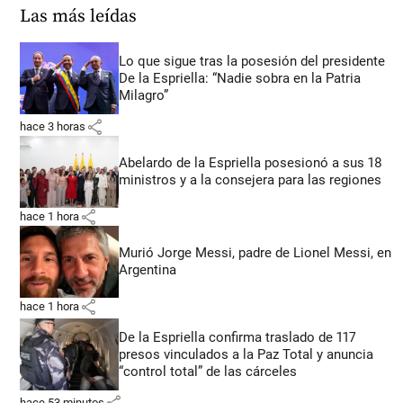
Las más leídas
Lo que sigue tras la posesión del presidente
De la Espriella: “Nadie sobra en la Patria
Milagro”
share
hace 3 horas
Abelardo de la Espriella posesionó a sus 18
ministros y a la consejera para las regiones
share
hace 1 hora
Murió Jorge Messi, padre de Lionel Messi, en
Argentina
share
hace 1 hora
De la Espriella confirma traslado de 117
presos vinculados a la Paz Total y anuncia
“control total” de las cárceles
share
hace 53 minutos