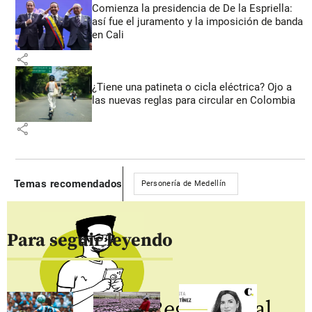
Comienza la presidencia de De la Espriella:
así fue el juramento y la imposición de banda
en Cali
share
¿Tiene una patineta o cicla eléctrica? Ojo a
las nuevas reglas para circular en Colombia
share
Temas recomendados
Personería de Medellín
Para seguir leyendo
Regístrate al