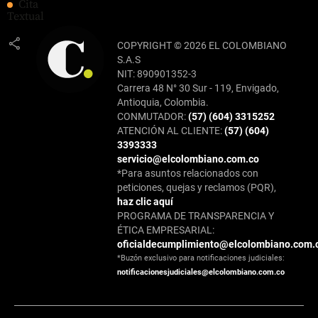
Cita
Textual
share
COPYRIGHT © 2026 EL COLOMBIANO
S.A.S
NIT: 890901352-3
Carrera 48 N° 30 Sur - 119, Envigado,
Antioquia, Colombia.
CONMUTADOR:
(57) (604) 3315252
ATENCIÓN AL CLIENTE:
(57) (604)
3393333
servicio@elcolombiano.com.co
*Para asuntos relacionados con
peticiones, quejas y reclamos (PQR),
haz clic aquí
PROGRAMA DE TRANSPARENCIA Y
ÉTICA EMPRESARIAL:
oficialdecumplimiento@elcolombiano.com.
*Buzón exclusivo para notificaciones judiciales:
notificacionesjudiciales@elcolombiano.com.co