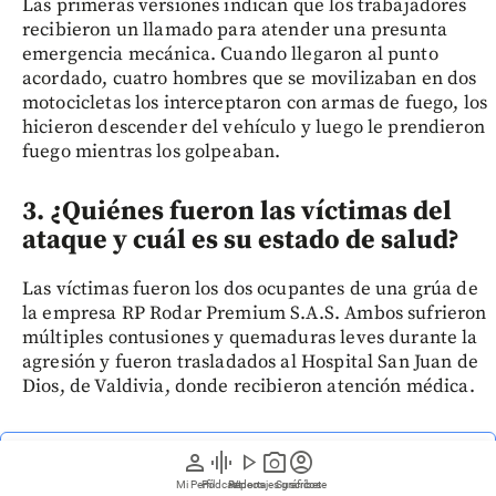
Las primeras versiones indican que los trabajadores
recibieron un llamado para atender una presunta
emergencia mecánica. Cuando llegaron al punto
acordado, cuatro hombres que se movilizaban en dos
motocicletas los interceptaron con armas de fuego, los
hicieron descender del vehículo y luego le prendieron
fuego mientras los golpeaban.
3. ¿Quiénes fueron las víctimas del
ataque y cuál es su estado de salud?
Las víctimas fueron los dos ocupantes de una grúa de
la empresa RP Rodar Premium S.A.S. Ambos sufrieron
múltiples contusiones y quemaduras leves durante la
agresión y fueron trasladados al Hospital San Juan de
Dios, de Valdivia, donde recibieron atención médica.
person
graphic_eq
play_arrow
photo_camera
account_circle
Siga las noticias de EL COLOMBIANO desde Google
News
Mi Perfil
Pódcast
Reportajes gráficos
Videos
Suscríbete