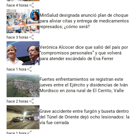
share
hace 4 horas
MinSalud designada anunció plan de choque
para aliviar citas y entrega de medicamentos
represados; ¿cómo será?
share
hace 3 horas
Verónica Alcocer dice que salió del país por
“compromisos personales” y que volverá
para atender escándalo de Eva Ferrer
share
hace 1 hora
Fuertes enfrentamientos se registran este
jueves entre el Ejército y disidencias de Iván
Mordisco en zona rural de El Cerrito, Valle
share
hace 2 horas
Grave accidente entre furgón y buseta dentro
del Túnel de Oriente dejó ocho lesionados: la
vía fue cerrada
share
hace 1 hora