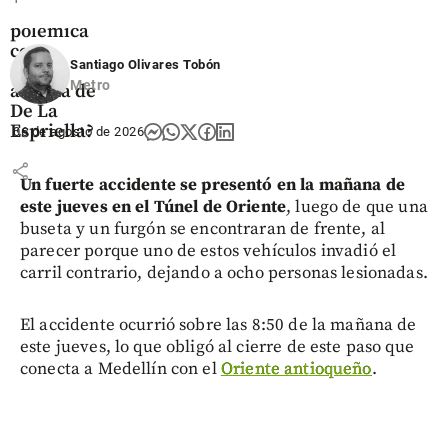
generó
polémica
como
Santiago Olivares Tobón
sede
Metro
alterna de
De La
Espriella?
06 de agosto de 2026
share
Un fuerte accidente se presentó en la mañana de
este jueves en el Túnel de Oriente
, luego de que una
buseta y un furgón se encontraran de frente, al
parecer porque uno de estos vehículos invadió el
carril contrario, dejando a ocho personas lesionadas.
El accidente ocurrió sobre las 8:50 de la mañana de
este jueves, lo que obligó al cierre de este paso que
conecta a Medellín con el
Oriente antioqueño
.