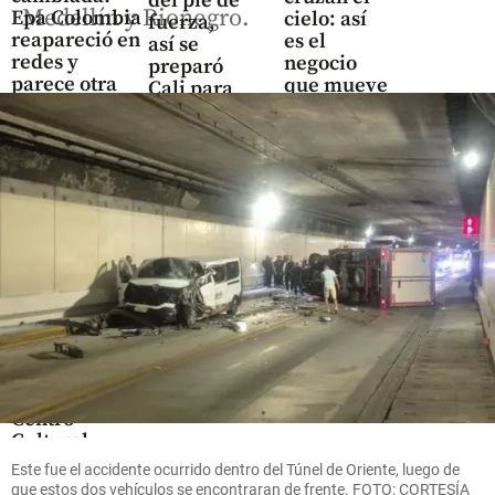
del pie de
Medellín y Rionegro.
Epa Colombia
cielo: así
fuerza,
reapareció en
es el
así se
redes y
negocio
preparó
parece otra
que mueve
Cali para
US$ 380
la
share
millones
posesión
en el
de De la
Oriente
Espriella
antioqueño
share
share
Colombia
¿Qué es el
Centro
Cultural
de Cali y
Este fue el accidente ocurrido dentro del Túnel de Oriente, luego de
por qué
que estos dos vehículos se encontraran de frente. FOTO: CORTESÍA