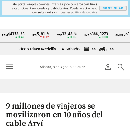
Este portal emplea cookies internas y de terceros con fines
estadísticos, funcionales y publicitarios. Puede aceptarlas o
CONTINUAR
consultar más en nuestra
politica de cookies
$4178,23
5,81 %
12,48 %
$386,1273
$1.750.
IPC
DTF
UVR
SMMLV
Cintillo
▲ 0.42
▼ 0.12
▲ 0.05
▲ 0.03
de
Pico y Placa Medellín
Sabado
no
no
indicadores
económicos
menu
person
search
Sábado
, 8 de Agosto de 2026
Colombia
9 millones de viajeros se
movilizaron en 10 años del
cable Arví