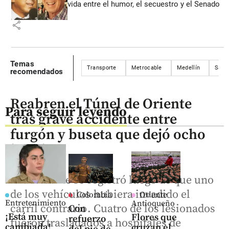
vida entre el humor, el secuestro y el Senado
share
Temas
Transporte
Metrocable
Medellín
Sant
recomendados
Reabren el Túnel de Oriente
Para seguir leyendo
tras grave accidente entre
furgón y buseta que dejó ocho
heridos
El accidente se registró luego de que uno
de los vehículos hubiera invadido el
Colombia
Oriente
Entretenimiento
Antioqueño
carril contrario. Cuatro de los lesionados
Con
¡Está muy
Flores que
refuerzo
fueron trasladados a hospitales de
cambiada!
cruzan el