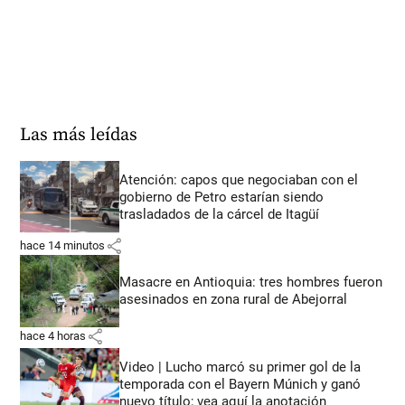
Las más leídas
Atención: capos que negociaban con el
gobierno de Petro estarían siendo
trasladados de la cárcel de Itagüí
share
hace 14 minutos
Masacre en Antioquia: tres hombres fueron
asesinados en zona rural de Abejorral
share
hace 4 horas
Video | Lucho marcó su primer gol de la
temporada con el Bayern Múnich y ganó
nuevo título; vea aquí la anotación