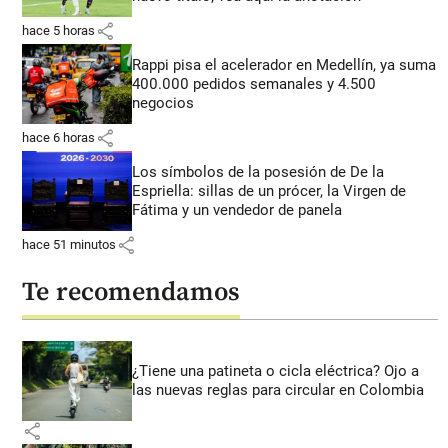
share
hace 5 horas
Rappi pisa el acelerador en Medellín, ya suma
400.000 pedidos semanales y 4.500
negocios
share
hace 6 horas
Los símbolos de la posesión de De la
Espriella: sillas de un prócer, la Virgen de
Fátima y un vendedor de panela
share
hace 51 minutos
Te recomendamos
¿Tiene una patineta o cicla eléctrica? Ojo a
las nuevas reglas para circular en Colombia
share