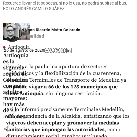
Recuerde llevar el tapabocas, si no lo usa, no podrá subirse al bus.
FOTO ANDRÉS CAMILO SUÁREZ.
share
Nelson Ricardo Matta Colorado
Actualidad
Antioquia
26 de agosto de 2020
Antioquia
es la
Gracias a la paulatina apertura de sectores
segunda
económicos y la flexibilización de la cuarentena,
región de
Colombia
desde las Terminales de Transporte de Medellín ya
con más
se puede viajar a 66 de los 125 municipios
que
adultos
tiene Antioquia
, sin ninguna restricción.
mayores:
hay más
Así lo informó precisamente Terminales Medellín,
de 1,1
una dependencia de la Alcaldía, enfatizando que los
millones
viajeros deben aceptar y promover la medidas
share
sanitarias que impongan las autoridades
, como:
distanciamiento social, tapabocas y lavado