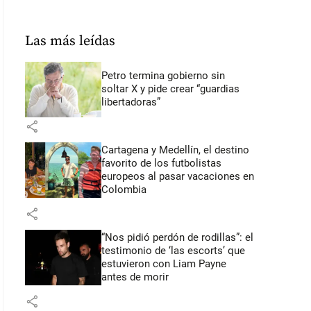
Las más leídas
Petro termina gobierno sin
soltar X y pide crear “guardias
libertadoras”
share
Cartagena y Medellín, el destino
favorito de los futbolistas
europeos al pasar vacaciones en
Colombia
share
“Nos pidió perdón de rodillas”: el
testimonio de ‘las escorts’ que
estuvieron con Liam Payne
antes de morir
share