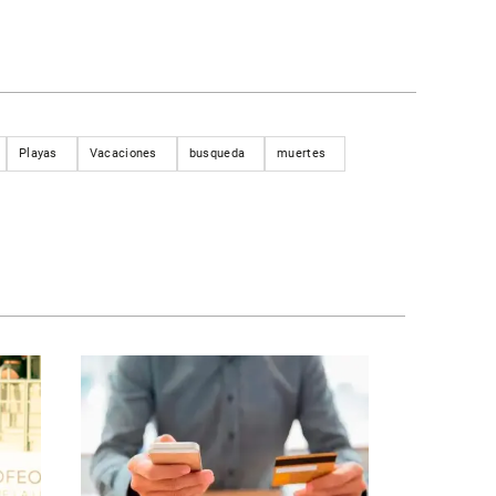
Playas
Vacaciones
busqueda
muertes