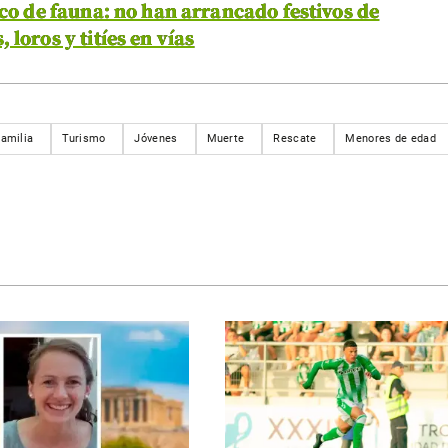
ico de fauna: no han arrancado festivos de
loros y titíes en vías
amilia
Turismo
Jóvenes
Muerte
Rescate
Menores de edad