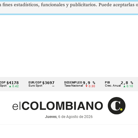
 fines estadísticos, funcionales y publicitarios. Puede aceptarlas
78
$3697
9,9 %
2,8 %
EUR/COP
DESEMPLEO
PIB
TRM
Euro Spot
Tasa Nacional
Crec. Anual
Tasa 
.42
—
▼ 0.30
▲ 0.10
Jueves
, 6 de Agosto de 2026