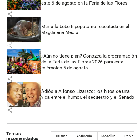
este 6 de agosto en la Feria de las Flores
share
Murió la bebé hipopótamo rescatada en el
Magdalena Medio
share
¿Aún no tiene plan? Conozca la programación
de la Feria de las Flores 2026 para este
miércoles 5 de agosto
share
Adiós a Alfonso Lizarazo: los hitos de una
vida entre el humor, el secuestro y el Senado
share
Temas
Turismo
Antioquia
Medellín
Pablo Es
recomendados