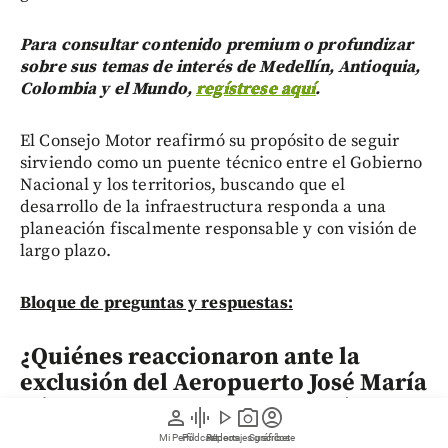
Para consultar contenido premium o profundizar
sobre sus temas de interés de Medellín, Antioquia,
Colombia y el Mundo,
regístrese aquí
.
El Consejo Motor reafirmó su propósito de seguir
sirviendo como un puente técnico entre el Gobierno
Nacional y los territorios, buscando que el
desarrollo de la infraestructura responda a una
planeación fiscalmente responsable y con visión de
largo plazo.
Bloque de preguntas y respuestas:
¿Quiénes reaccionaron ante la
exclusión del Aeropuerto José María
Córdova del Conpes y por qué?
person
graphic_eq
play_arrow
photo_camera
account_circle
Mi Perfil
Pódcast
Reportajes gráficos
Videos
Suscríbete