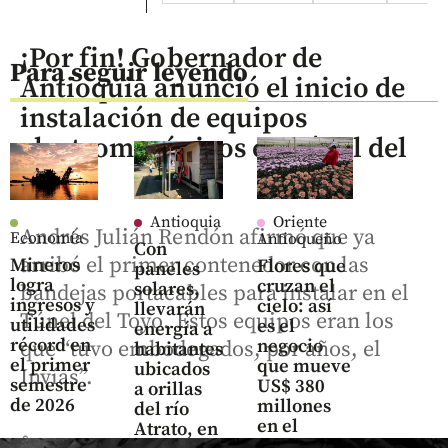
¡Por fin! Gobernador de
Para seguir leyendo
Antioquia anunció el inicio de
instalación de equipos
electromecánicos en Túnel del
Toyo
Antioquia
Oriente
Andrés Julián Rendón afirmó que ya
Economía
Antioqueño
Con
arribó el primer contenedor con las
Mineros
Flores que
paneles
logra
cruzan el
solares,
bandejas portacables para instalar en el
ingresos y
cielo: así
llevarán
Túnel del Toyo. Estos equipos eran los
utilidades
es el
energía a
récord en
negocio
que “tuvo embodegados, por años, el
habitantes
el primer
que mueve
ubicados
Invías”.
semestre
US$ 380
a orillas
de 2026
millones
del río
en el
Atrato, en
share
Oriente