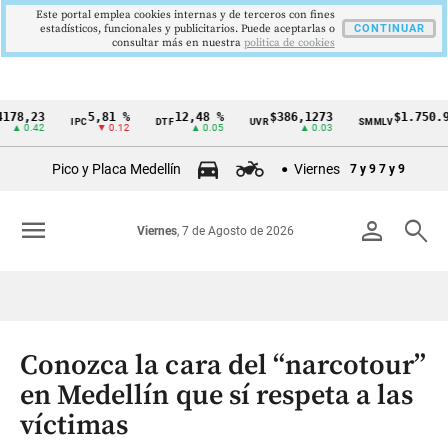
Este portal emplea cookies internas y de terceros con fines
estadísticos, funcionales y publicitarios. Puede aceptarlas o
CONTINUAR
consultar más en nuestra
politica de cookies
23
5,81 %
12,48 %
$386,1273
$1.750.905
IPC
DTF
UVR
SMMLV
Cintillo
.42
▼ 0.12
▲ 0.05
▲ 0.03
—
de
Pico y Placa Medellín
Viernes
7 y 9
7 y 9
indicadores
económicos
menu
person
search
Viernes
, 7 de Agosto de 2026
Colombia
Conozca la cara del “narcotour”
en Medellín que sí respeta a las
víctimas