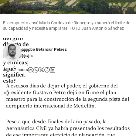
Salud
Gobierno
aumentó
El aeropuerto José María Córdova de Rionegro ya superó el límite de
a 90 % el
su capacidad y necesita ampliarse. FOTO Juan Antonio Sánchez
mínimo
del giro
directo de
recursos a
Jacobo Betancur Peláez
hospitales
Metro
y clínicas;
¿qué
hace 2 horas
significa
esto?
A escasos días de dejar el poder, el gobierno del
share
presidente Gustavo Petro dejó en firme el plan
maestro para la construcción de la segunda pista del
aeropuerto internacional de Medellín.
Pese a que desde finales del año pasado, la
Aeronáutica Civil ya había presentado los resultados
de ese importante ejercicio de planeación, fue