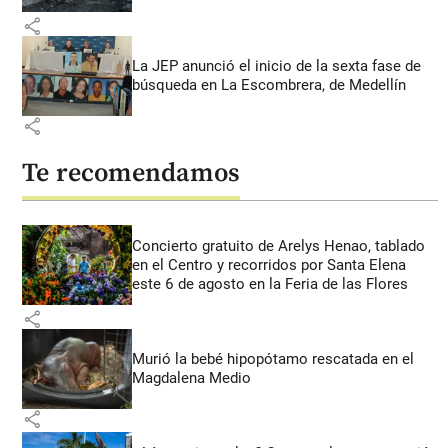
share
La JEP anunció el inicio de la sexta fase de
búsqueda en La Escombrera, de Medellín
share
Te recomendamos
Concierto gratuito de Arelys Henao, tablado
en el Centro y recorridos por Santa Elena
este 6 de agosto en la Feria de las Flores
share
Murió la bebé hipopótamo rescatada en el
Magdalena Medio
share