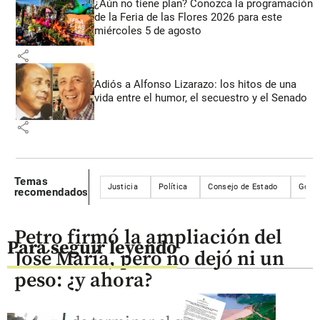
¿Aún no tiene plan? Conozca la programación
de la Feria de las Flores 2026 para este
miércoles 5 de agosto
share
Adiós a Alfonso Lizarazo: los hitos de una
vida entre el humor, el secuestro y el Senado
share
Temas
Justicia
Política
Consejo de Estado
Gober
recomendados
Petro firmó la ampliación del
Para seguir leyendo
José María, pero no dejó ni un
peso: ¿y ahora?