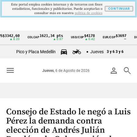
Este portal emplea cookies internas y de terceros con fines
estadísticos, funcionales y publicitarios. Puede aceptarlas o
CONTINUAR
consultar más en nuestra
politica de cookies
42,60
1621,34 pts
$4178
$3697
COLCAP
USD/COP
EUR/COP
DESEMP
Cintillo
▲ 8.20
▲ 0.67
▲ 0.42
—
de
Pico y Placa Medellín
Jueves
3 y 6
3 y 6
indicadores
económicos
menu
person
search
Jueves
, 6 de Agosto de 2026
Colombia
Consejo de Estado le negó a Luis
Pérez la demanda contra
elección de Andrés Julián