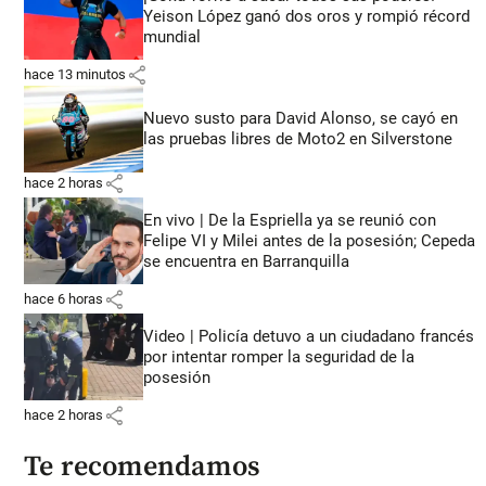
Yeison López ganó dos oros y rompió récord
mundial
share
hace 13 minutos
Nuevo susto para David Alonso, se cayó en
las pruebas libres de Moto2 en Silverstone
share
hace 2 horas
En vivo | De la Espriella ya se reunió con
Felipe VI y Milei antes de la posesión; Cepeda
se encuentra en Barranquilla
share
hace 6 horas
Video | Policía detuvo a un ciudadano francés
por intentar romper la seguridad de la
posesión
share
hace 2 horas
Te recomendamos