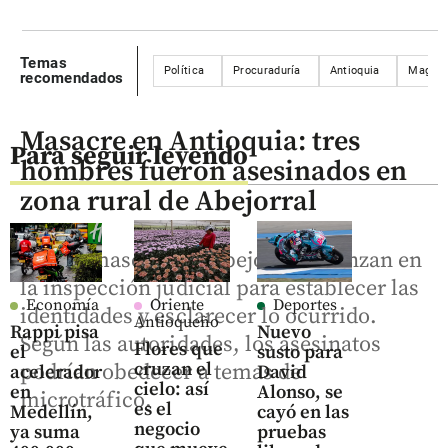
Temas
Política
Procuraduría
Antioquia
Magdal
recomendados
Masacre en Antioquia: tres
Para seguir leyendo
hombres fueron asesinados en
zona rural de Abejorral
Tras la masecre en Abejorral, avanzan en
la inspección judicial para establecer las
Economía
Oriente
Deportes
identidades y esclarecer lo ocurrido.
Antioqueño
Rappi pisa
Nuevo
Según las autoridades, los asesinatos
Flores que
el
susto para
cruzan el
podrían obedecer a temas de
acelerador
David
cielo: así
en
Alonso, se
microtráfico.
es el
Medellín,
cayó en las
negocio
ya suma
pruebas