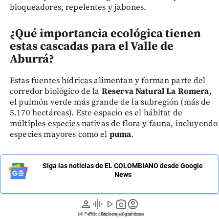
bloqueadores, repelentes y jabones.
¿Qué importancia ecológica tienen
estas cascadas para el Valle de
Aburrá?
Estas fuentes hídricas alimentan y forman parte del
corredor biológico de la
Reserva Natural La Romera
,
el pulmón verde más grande de la subregión (más de
5.170 hectáreas). Este espacio es el hábitat de
múltiples especies nativas de flora y fauna, incluyendo
especies mayores como el
puma
.
Siga las noticias de EL COLOMBIANO desde Google
News
person
graphic_eq
play_arrow
photo_camera
account_circle
Mi Perfil
Pódcast
Reportajes gráficos
Videos
Suscríbete