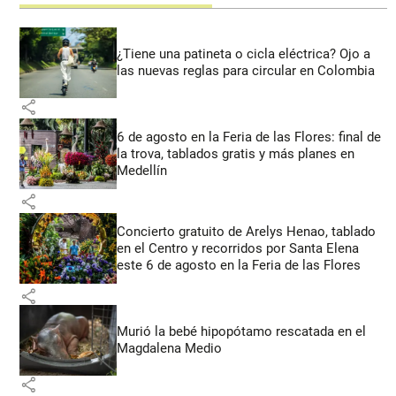
¿Tiene una patineta o cicla eléctrica? Ojo a
las nuevas reglas para circular en Colombia
share
6 de agosto en la Feria de las Flores: final de
la trova, tablados gratis y más planes en
Medellín
share
Concierto gratuito de Arelys Henao, tablado
en el Centro y recorridos por Santa Elena
este 6 de agosto en la Feria de las Flores
share
Murió la bebé hipopótamo rescatada en el
Magdalena Medio
share