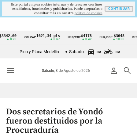
Este portal emplea cookies internas y de terceros con fines
estadísticos, funcionales y publicitarios. Puede aceptarlas o
CONTINUAR
consultar más en nuestra
politica de cookies
,60
1621,34 pts
$4178
$3648
COLCAP
USD/COP
EUR/COP
DESEMPL
Cintillo
8.20
▲ 0.67
▲ 0.42
▲ 10.00
de
Pico y Placa Medellín
Sabado
no
no
indicadores
económicos
menu
person
search
Sábado
, 8 de Agosto de 2026
Colombia
Dos secretarios de Yondó
fueron destituidos por la
Procuraduría