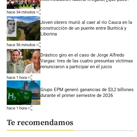
share
hace 34 minutos
Joven obrero murió al caer al río Cauca en la
construcción de un puente entre Buriticá y
Liborina
share
hace 56 minutos
Drástico giro en el caso de Jorge Alfredo
Vargas: tres de las cuatro presuntas víctimas
renunciaron a participar en el juicio
share
hace 1 hora
Grupo EPM generó ganancias de $3,2 billones
durante el primer semestre de 2026
share
hace 1 hora
Te recomendamos