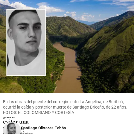
continuidad
maniobras
“deshonesto”
al juego
para
share
suspender
share
a Petro
share
Economía
Anif
propone
ajuste
fiscal de
En las obras del puente del corregimiento La Angelina, de Buriticá,
$53
ocurrió la caída y posterior muerte de Santiago Briceño, de 22 años.
billones
FOTOS: EL COLOMBIANO Y CORTESÍA
para
evitar una
crisis en
Santiago Olivares Tobón
Colombia
Metro