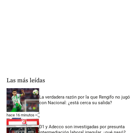
Las más leídas
La verdadera razón por la que Rengifo no jugó
con Nacional: ¿está cerca su salida?
share
hace 16 minutos
D1 y Adecco son investigadas por presunta
intermediación laboral irregular, ¿qué pasó?