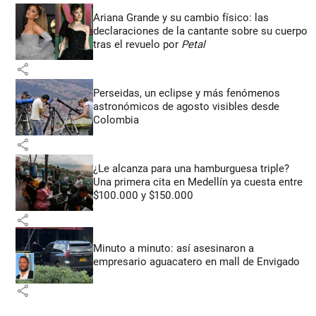
Ariana Grande y su cambio físico: las
declaraciones de la cantante sobre su cuerpo
tras el revuelo por
Petal
share
Perseidas, un eclipse y más fenómenos
astronómicos de agosto visibles desde
Colombia
share
¿Le alcanza para una hamburguesa triple?
Una primera cita en Medellín ya cuesta entre
$100.000 y $150.000
share
Minuto a minuto: así asesinaron a
empresario aguacatero en mall de Envigado
share