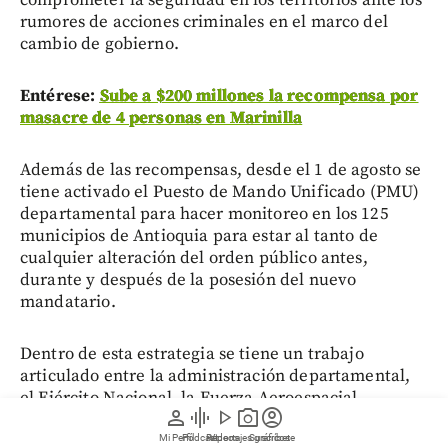
rumores de acciones criminales en el marco del
cambio de gobierno.
Entérese:
Sube a $200 millones la recompensa por
masacre de 4 personas en Marinilla
Además de las recompensas, desde el 1 de agosto se
tiene activado el Puesto de Mando Unificado (PMU)
departamental para hacer monitoreo en los 125
municipios de Antioquia para estar al tanto de
cualquier alteración del orden público antes,
durante y después de la posesión del nuevo
mandatario.
Dentro de esta estrategia se tiene un trabajo
articulado entre la administración departamental,
el Ejército Nacional, la Fuerza Aeroespacial
person
graphic_eq
play_arrow
photo_camera
account_circle
Colombiana, la Policía Nacional y la Fiscalía General
de la Nación para reaccionar a cualquier alerta de
Mi Perfil
Pódcast
Reportajes gráficos
Videos
Suscríbete