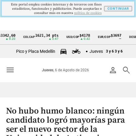
Este portal emplea cookies internas y de terceros con fines
estadísticos, funcionales y publicitarios. Puede aceptarlas o
CONTINUAR
consultar más en nuestra
politica de cookies
,60
1621,34 pts
$4178
$3697
COLCAP
USD/COP
EUR/COP
DESEMPLE
Cintillo
.20
▲ 0.67
▲ 0.42
—
de
Pico y Placa Medellín
Jueves
3 y 6
3 y 6
indicadores
económicos
menu
person
search
Jueves
, 6 de Agosto de 2026
Colombia
No hubo humo blanco: ningún
candidato logró mayorías para
ser el nuevo rector de la