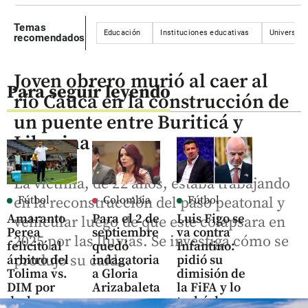
Temas
Educación
Instituciones educativas
Universida
recomendados
Joven obrero murió al caer al
Para seguir leyendo
río Cauca en la construcción de
un puente entre Buriticá y
Liborina
La víctima, de 22 años, estaba trabajando
Fútbol
Colombia
Fútbol
en la reconstrucción del paso peatonal y
Amaranto
Para el 2 de
Luis Figo se
vehicular luego de que este colapsara en
Perea
septiembre
va contra
2025 por las lluvias. Se investiga cómo se
felicitó al
quedó
Infantino:
produjo su caída.
árbitro del
indagatoria
pidió su
Tolima vs.
a Gloria
dimisión de
DIM por
Arizabaleta
la FiFA y lo
darle
por
tachó de