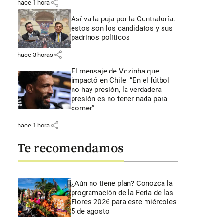
share
hace 1 hora
Así va la puja por la Contraloría:
estos son los candidatos y sus
padrinos políticos
share
hace 3 horas
El mensaje de Vozinha que
impactó en Chile: “En el fútbol
no hay presión, la verdadera
presión es no tener nada para
comer”
share
hace 1 hora
Te recomendamos
¿Aún no tiene plan? Conozca la
programación de la Feria de las
Flores 2026 para este miércoles
5 de agosto