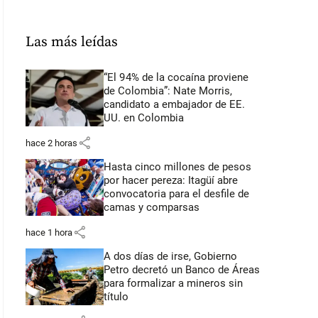
Las más leídas
“El 94% de la cocaína proviene
de Colombia”: Nate Morris,
candidato a embajador de EE.
UU. en Colombia
share
hace 2 horas
Hasta cinco millones de pesos
por hacer pereza: Itagüí abre
convocatoria para el desfile de
camas y comparsas
share
hace 1 hora
A dos días de irse, Gobierno
Petro decretó un Banco de Áreas
para formalizar a mineros sin
título