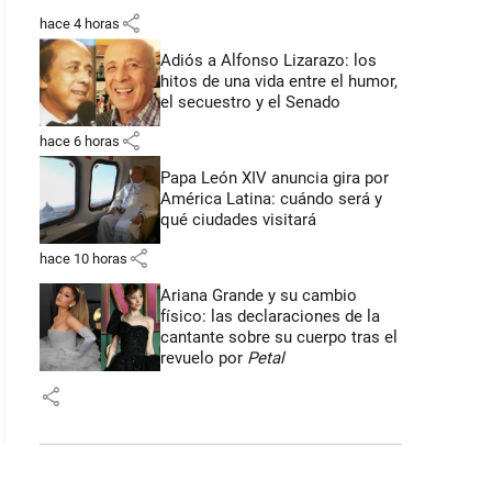
share
hace 4 horas
Adiós a Alfonso Lizarazo: los
hitos de una vida entre el humor,
el secuestro y el Senado
share
hace 6 horas
Papa León XIV anuncia gira por
América Latina: cuándo será y
qué ciudades visitará
share
hace 10 horas
Ariana Grande y su cambio
físico: las declaraciones de la
cantante sobre su cuerpo tras el
revuelo por
Petal
share