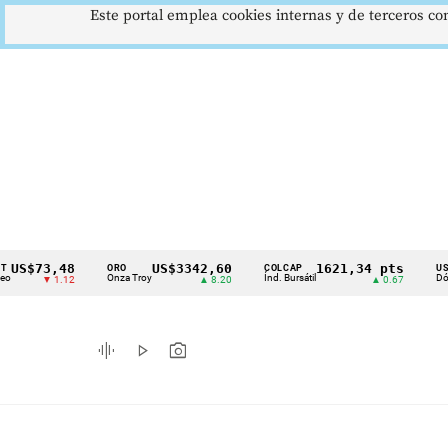
Este portal emplea cookies internas y de terceros con
73,48
US$3342,60
1621,34 pts
ORO
COLCAP
USD/COP
Cintillo
Onza Troy
Índ. Bursátil
Dólar Spot
▼ 1.12
▲ 8.20
▲ 0.67
de
indicadores
graphic_eq
play_arrow
photo_camera
económicos
Colombia