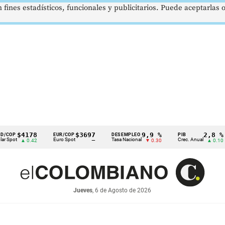
 fines estadísticos, funcionales y publicitarios. Puede aceptarlas
$4178
$3697
9,9 %
2,8 %
EUR/COP
DESEMPLEO
PIB
T
Euro Spot
Tasa Nacional
Crec. Anual
Ta
▲ 0.42
—
▼ 0.30
▲ 0.10
Jueves
, 6 de Agosto de 2026