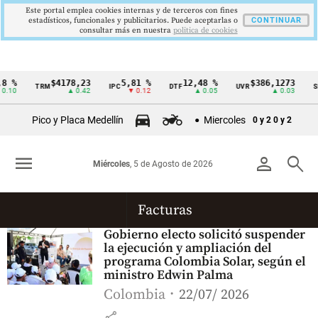
Este portal emplea cookies internas y de terceros con fines
estadísticos, funcionales y publicitarios. Puede aceptarlas o
CONTINUAR
consultar más en nuestra
politica de cookies
8 %
$4178,23
5,81 %
12,48 %
$386,1273
TRM
IPC
DTF
UVR
S
Cintillo
0.10
▲ 0.42
▼ 0.12
▲ 0.05
▲ 0.03
de
Pico y Placa Medellín
Miercoles
0 y 2
0 y 2
indicadores
económicos
menu
person
search
Miércoles
, 5 de Agosto de 2026
Colombia
Facturas
Gobierno electo solicitó suspender
la ejecución y ampliación del
programa Colombia Solar, según el
ministro Edwin Palma
Colombia
22/07/ 2026
share