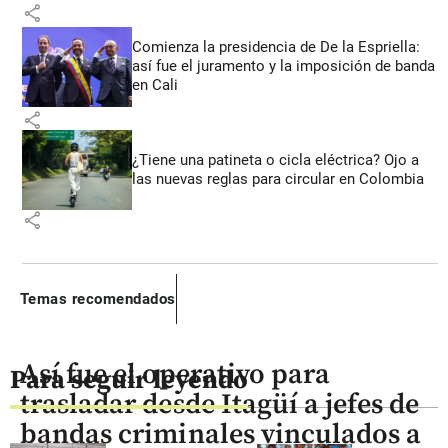
share
Comienza la presidencia de De la Espriella:
así fue el juramento y la imposición de banda
en Cali
share
¿Tiene una patineta o cicla eléctrica? Ojo a
las nuevas reglas para circular en Colombia
share
Temas recomendados
Así fue el operativo para
Para seguir leyendo
trasladar desde Itagüí a jefes de
bandas criminales vinculados a