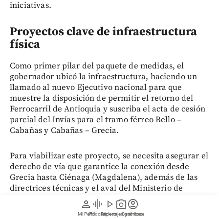
iniciativas.
Proyectos clave de infraestructura
física
Como primer pilar del paquete de medidas, el
gobernador ubicó la infraestructura, haciendo un
llamado al nuevo Ejecutivo nacional para que
muestre la disposición de permitir el retorno del
Ferrocarril de Antioquia y suscriba el acta de cesión
parcial del Invías para el tramo férreo Bello –
Cabañas y Cabañas – Grecia.
Para viabilizar este proyecto, se necesita asegurar el
derecho de vía que garantice la conexión desde
Grecia hasta Ciénaga (Magdalena), además de las
directrices técnicas y el aval del Ministerio de
Cultura para ejecutar la rehabilitación ferroviaria
person
graphic_eq
play_arrow
photo_camera
account_circle
del Túnel de la Quiebra.
Mi Perfil
Pódcast
Reportajes gráficos
Videos
Suscríbete