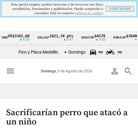
Este portal emplea cookies internas y de terceros con fines
estadísticos, funcionales y publicitarios. Puede aceptarlas o
CONTINUAR
consultar más en nuestra
politica de cookies
US$3342,60
1621,34 pts
$4178
$3648
COLCAP
USD/COP
EUR/COP
Cintillo
▲ 8.20
▲ 0.67
▲ 0.42
—
de
Pico y Placa Medellín
Domingo
no
no
indicadores
económicos
menu
person
search
Domingo
, 9 de Agosto de 2026
Colombia
Sacrificarían perro que atacó a
un niño