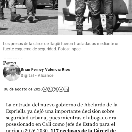
Columnistas
El
gobierno
más
corrupto:
Los presos de la cárce de Itagüí fueron trasladados mediante un
el legado
fuerte esquema de seguridad. Fotos: Inpec
de
Gustavo
Petro
Brian Ferney Valencia Ríos
share
Digital - Alcance
08 de agosto de 2026
La entrada del nuevo gobierno de Abelardo de la
Espriella ya dejó una importante decisión sobre
seguridad urbana, pues mientras el abogado era
posesionado en Cali como jefe de Estado para el
período 2026-2030,
117 reclusos de la Cárcel de