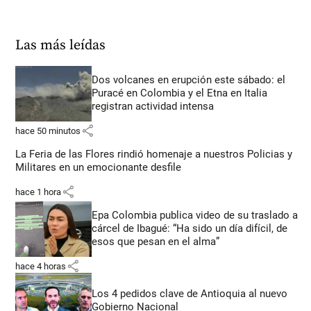
Las más leídas
Dos volcanes en erupción este sábado: el
Puracé en Colombia y el Etna en Italia
registran actividad intensa
share
hace 50 minutos
La Feria de las Flores rindió homenaje a nuestros Policias y
Militares en un emocionante desfile
share
hace 1 hora
Epa Colombia publica video de su traslado a
cárcel de Ibagué: “Ha sido un día difícil, de
esos que pesan en el alma”
share
hace 4 horas
Los 4 pedidos clave de Antioquia al nuevo
Gobierno Nacional