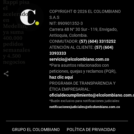
Rappi pisa
el
COPYRIGHT © 2026 EL COLOMBIANO
acelerador
S.A.S
en
NIT: 890901352-3
Medellín,
Carrera 48 N° 30 Sur - 119, Envigado,
ya suma
Antioquia, Colombia.
400.000
CONMUTADOR:
(57) (604) 3315252
pedidos
ATENCIÓN AL CLIENTE:
(57) (604)
semanales
3393333
y 4.500
servicio@elcolombiano.com.co
negocios
*Para asuntos relacionados con
peticiones, quejas y reclamos (PQR),
share
haz clic aquí
PROGRAMA DE TRANSPARENCIA Y
ÉTICA EMPRESARIAL:
oficialdecumplimiento@elcolombiano.com.
*Buzón exclusivo para notificaciones judiciales:
notificacionesjudiciales@elcolombiano.com.co
GRUPO EL COLOMBIANO
POLÍTICA DE PRIVACIDAD