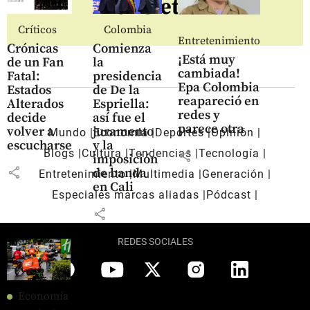
newsletter
Críticos
Colombia
Entretenimiento
Crónicas
Comienza
¡Está muy
de un Fan
la
cambiada!
Fatal:
presidencia
Epa Colombia
Estados
de De la
reapareció en
Alterados
Espriella:
redes y
decide
así fue el
parece otra
volver a
juramento
Mundo
Economía
Deportes
Opinión
escucharse
y la
Blogs
Cultura
Tendencias
Tecnología
share
imposición
share
de banda
Entretenimiento
Multimedia
Generación
en Cali
Especiales marcas aliadas
Pódcast
share
REDES SOCIALES
Economía