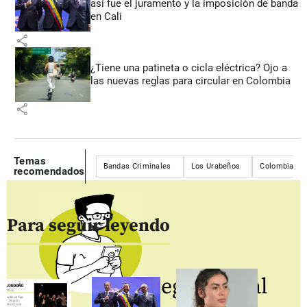
así fue el juramento y la imposición de banda
en Cali
share
¿Tiene una patineta o cicla eléctrica? Ojo a
las nuevas reglas para circular en Colombia
share
Temas
Bandas Criminales
Los Urabeños
Colombia
recomendados
Para seguir leyendo
Regístrate al