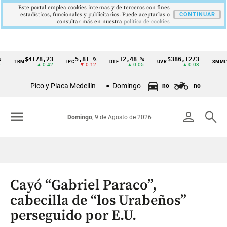
Este portal emplea cookies internas y de terceros con fines
estadísticos, funcionales y publicitarios. Puede aceptarlas o
CONTINUAR
consultar más en nuestra
politica de cookies
$4178,23
5,81 %
12,48 %
$386,1273
$
TRM
IPC
DTF
UVR
SMMLV
Cintillo
▲ 0.42
▼ 0.12
▲ 0.05
▲ 0.03
de
Pico y Placa Medellín
Domingo
no
no
indicadores
económicos
menu
person
search
Domingo
, 9 de Agosto de 2026
Colombia
Cayó “Gabriel Paraco”,
cabecilla de “los Urabeños”
perseguido por E.U.