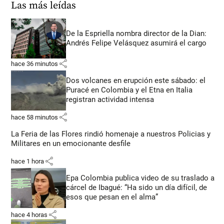
Las más leídas
De la Espriella nombra director de la Dian:
Andrés Felipe Velásquez asumirá el cargo
share
hace 36 minutos
Dos volcanes en erupción este sábado: el
Puracé en Colombia y el Etna en Italia
registran actividad intensa
share
hace 58 minutos
La Feria de las Flores rindió homenaje a nuestros Policias y
Militares en un emocionante desfile
share
hace 1 hora
Epa Colombia publica video de su traslado a
cárcel de Ibagué: “Ha sido un día difícil, de
esos que pesan en el alma”
share
hace 4 horas