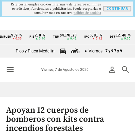
Este portal emplea cookies internas y de terceros con fines
estadísticos, funcionales y publicitarios. Puede aceptarlas o
CONTINUAR
consultar más en nuestra
politica de cookies
9,9 %
2,8 %
$4178,23
5,81 %
12,48 %
PLEO
PIB
TRM
IPC
DTF
Cintillo
▼ 0.30
▲ 0.10
▲ 0.42
▼ 0.12
▲ 0.05
de
Pico y Placa Medellín
Viernes
7 y 9
7 y 9
indicadores
económicos
menu
person
search
Viernes
, 7 de Agosto de 2026
Colombia
Apoyan 12 cuerpos de
bomberos con kits contra
incendios forestales