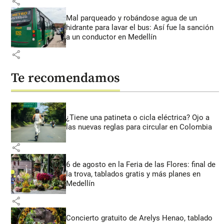
share
Mal parqueado y robándose agua de un
hidrante para lavar el bus: Así fue la sanción
a un conductor en Medellín
share
Te recomendamos
¿Tiene una patineta o cicla eléctrica? Ojo a
las nuevas reglas para circular en Colombia
share
6 de agosto en la Feria de las Flores: final de
la trova, tablados gratis y más planes en
Medellín
share
Concierto gratuito de Arelys Henao, tablado