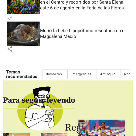
en el Centro y recorridos por Santa Elena
este 6 de agosto en la Feria de las Flores
share
Murió la bebé hipopótamo rescatada en el
Magdalena Medio
share
Temas
Bomberos
Emergencias
Antioquia
Nordes
recomendados
Para seguir leyendo
Regístrate al