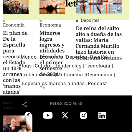
newsletter
Deportes
Economía
Economía
De reina del salto
El plan de
Mineros
alto a dueña de las
De la
logra
vallas: María
Espriella
ingresos y
Fernanda Murillo
para
utilidades
hizo historia en
recortar
récord en
Mundo
Economía
Deportes
Opinión
Centroamericanos
el Estado
el primer
Blogs
Cultura
Tendencias
Tecnología
un 40%
semestre
share
arranca
de 2026
Entretenimiento
Multimedia
Generación
con las
Especiales marcas aliadas
Pódcast
share
‘manos
atadas’
hace 1
share
REDES SOCIALES
minuto