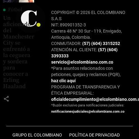
Fútbol
COPYRIGHT © 2026 EL COLOMBIANO
Un
S.A.S
aficionado
NIT: 890901352-3
del
Carrera 48 N° 30 Sur - 119, Envigado,
Manchester
Antioquia, Colombia.
City se
CONMUTADOR:
(57) (604) 3315252
enfrentó a
ATENCIÓN AL CLIENTE:
(57) (604)
la ceguera
3393333
y sordera
servicio@elcolombiano.com.co
para
*Para asuntos relacionados con
conocer a
peticiones, quejas y reclamos (PQR),
Erling
haz clic aquí
Haaland
PROGRAMA DE TRANSPARENCIA Y
ÉTICA EMPRESARIAL:
share
oficialdecumplimiento@elcolombiano.com.
*Buzón exclusivo para notificaciones judiciales:
notificacionesjudiciales@elcolombiano.com.co
GRUPO EL COLOMBIANO
POLÍTICA DE PRIVACIDAD