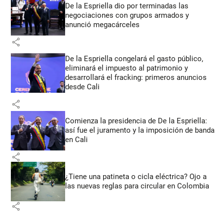
De la Espriella dio por terminadas las
negociaciones con grupos armados y
anunció megacárceles
share
De la Espriella congelará el gasto público,
eliminará el impuesto al patrimonio y
desarrollará el fracking: primeros anuncios
desde Cali
share
Comienza la presidencia de De la Espriella:
así fue el juramento y la imposición de banda
en Cali
share
¿Tiene una patineta o cicla eléctrica? Ojo a
las nuevas reglas para circular en Colombia
share