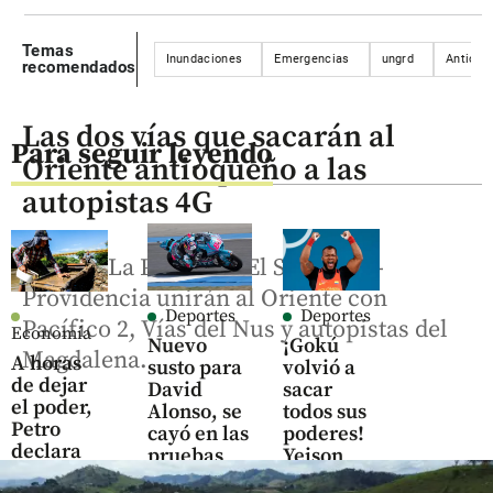
Temas
Inundaciones
Emergencias
ungrd
Antioqu
recomendados
Las dos vías que sacarán al
Para seguir leyendo
Oriente antioqueño a las
autopistas 4G
La Ceja-La Pintada y El Santuario-
Providencia unirán al Oriente con
Deportes
Deportes
Pacífico 2, Vías del Nus y autopistas del
Economía
Nuevo
¡Gokú
Magdalena.
A horas
susto para
volvió a
de dejar
David
sacar
el poder,
Alonso, se
todos sus
Petro
cayó en las
poderes!
declara
pruebas
Yeison
intocable
libres de
López