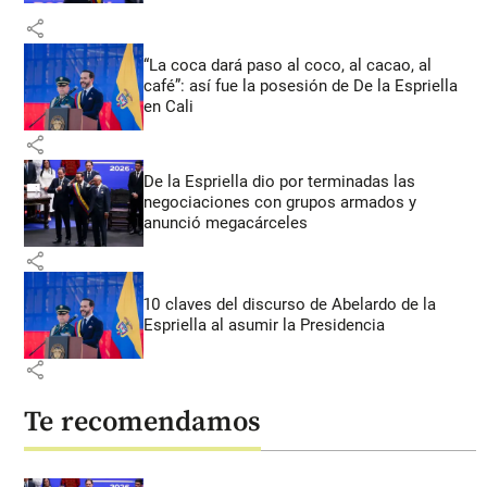
share
“La coca dará paso al coco, al cacao, al
café”: así fue la posesión de De la Espriella
en Cali
share
De la Espriella dio por terminadas las
negociaciones con grupos armados y
anunció megacárceles
share
10 claves del discurso de Abelardo de la
Espriella al asumir la Presidencia
share
Te recomendamos