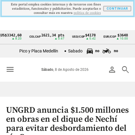
Este portal emplea cookies internas y de terceros con fines
estadísticos, funcionales y publicitarios. Puede aceptarlas o
CONTINUAR
consultar más en nuestra
politica de cookies
342,60
1621,34 pts
$4178
$3648
COLCAP
USD/COP
EUR/COP
DESEM
Cintillo
▲ 8.20
▲ 0.67
▲ 0.42
▲ 10.00
de
Pico y Placa Medellín
Sabado
no
no
indicadores
económicos
menu
person
search
Sábado
, 8 de Agosto de 2026
Colombia
UNGRD anuncia $1.500 millones
en obras en el dique de Nechí
para evitar desbordamiento del