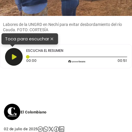
Labores de la UNGRD en Nechí para evitar desbordamiento del río
Cauda. FOTO: CORTESÍA
×
Toca para escuchar
ESCUCHA EL RESUMEN
Tiempo transcurrido: 0 segundos
Du
00:00
00:51
El Colombiano
02 de julio de 2025