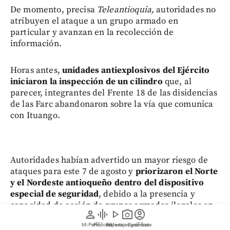
De momento, precisa
Teleantioquia,
autoridades no
atribuyen el ataque a un grupo armado en
particular y avanzan en la recolección de
información.
Horas antes,
unidades antiexplosivos del Ejército
iniciaron la inspección de un cilindro
que, al
parecer, integrantes del Frente 18 de las disidencias
de las Farc abandonaron sobre la vía que comunica
con Ituango.
Autoridades habían advertido un mayor riesgo de
ataques para este 7 de agosto y
priorizaron el Norte
y el Nordeste antioqueño dentro del dispositivo
especial de seguridad
, debido a la presencia y
capacidad de acción de grupos armados ilegales en
person
graphic_eq
play_arrow
photo_camera
account_circle
esa región.
Mi Perfil
Pódcast
Reportajes gráficos
Videos
Suscríbete