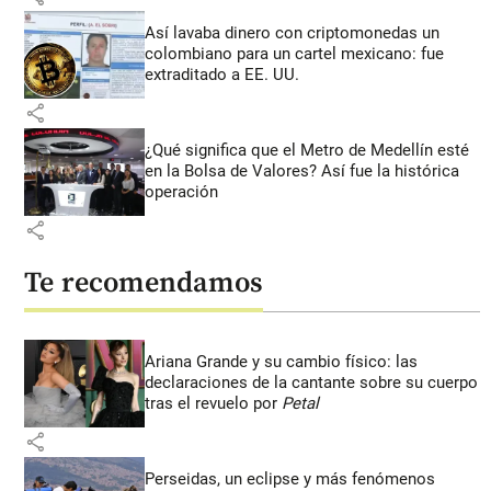
Así lavaba dinero con criptomonedas
un
colombiano para un cartel mexicano: fue
extraditado a EE. UU.
share
¿Qué significa que el Metro de Medellín esté
en la Bolsa de Valores? Así fue la histórica
operación
share
Te recomendamos
Ariana Grande y su cambio físico: las
declaraciones de la cantante sobre su cuerpo
tras el revuelo por
Petal
share
Perseidas, un eclipse y más fenómenos