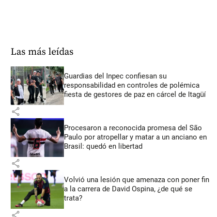
Las más leídas
Guardias del Inpec confiesan su
responsabilidad en controles de polémica
fiesta de gestores de paz en cárcel de Itagüí
share
Procesaron a reconocida promesa del São
Paulo por atropellar y matar a un anciano en
Brasil: quedó en libertad
share
Volvió una lesión que amenaza con poner fin
a la carrera de David Ospina, ¿de qué se
trata?
share