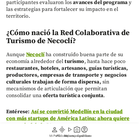
participantes evaluaron los
avances del programa
y
las estrategias para fortalecer su impacto en el
territorio.
¿Cómo nació la Red Colaborativa de
Turismo de Necoclí?
Aunque
Necoclí
ha construido buena parte de su
economía alrededor del
turismo
, hasta hace poco
restaurantes, hoteles, artesanos, guías turísticas,
productores, empresas de transporte y negocios
culturales
trabajan de forma dispersa,
sin
mecanismos de articulación que permitan
consolidar una
oferta turística conjunta
.
Entérese:
Así se convirtió Medellín en la ciudad
con más startups de América Latina: ahora quiere
ser capital de la IA
person
graphic_eq
play_arrow
photo_camera
account_circle
Mi Perfil
Pódcast
Reportajes gráficos
Videos
Suscríbete