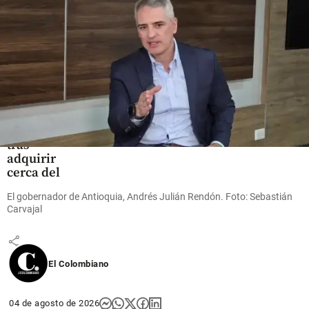
Economía
Ecopetrol
avanza en
la compra
de Brava
tras
adquirir
cerca del
25% de
El gobernador de Antioquia, Andrés Julián Rendón. Foto: Sebastián
sus
Carvajal
acciones
share
El Colombiano
04 de agosto de 2026