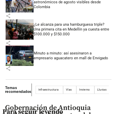
astronómicos de agosto visibles desde
Colombia
share
¿Le alcanza para una hamburguesa triple?
Una primera cita en Medellín ya cuesta entre
$100.000 y $150.000
share
Minuto a minuto: así asesinaron a
empresario aguacatero en mall de Envigado
share
Temas
Infraestructura
Vías
Invierno
Lluvias
recomendados
Gobernación de Antioquia
Para seguir leyendo