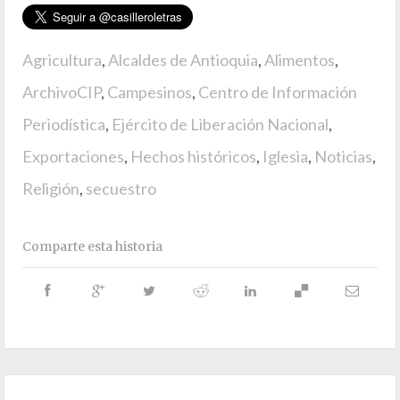
Agricultura
,
Alcaldes de Antioquia
,
Alimentos
,
ArchivoCIP
,
Campesinos
,
Centro de Información
Periodística
,
Ejército de Liberación Nacional
,
Exportaciones
,
Hechos históricos
,
Iglesia
,
Noticias
,
Religión
,
secuestro
Comparte esta historia