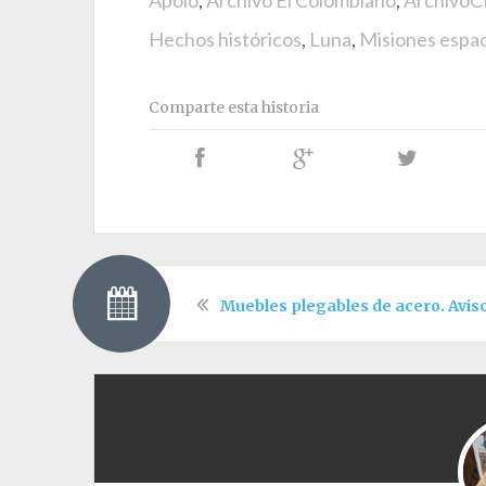
Apolo
,
Archivo El Colombiano
,
ArchivoC
Hechos históricos
,
Luna
,
Misiones espac
Comparte esta historia
Muebles plegables de acero. Avis