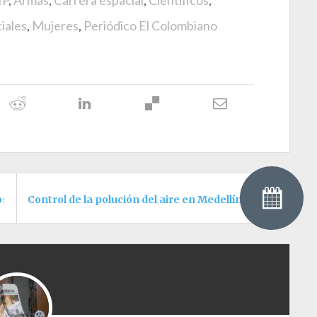
IP
,
Armas
,
Carrera espacial
,
Científicos
,
iales
,
Mujeres
,
Periódico El Colombiano
os
Control de la polución del aire en Medellín