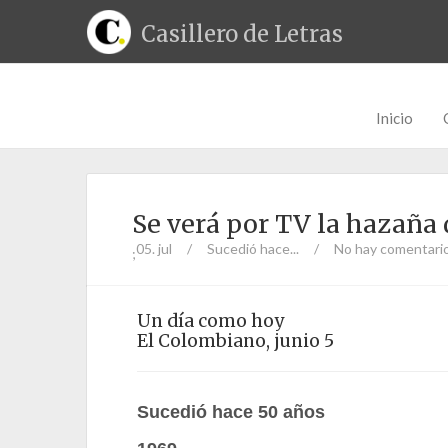
Casillero de Letras
Inicio
Se verá por TV la hazaña 
05. jul
/
Sucedió hace...
/
No hay comentari
;
Un día como hoy
El Colombiano, junio 5
Sucedió hace 50 años