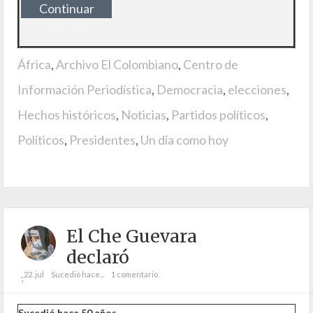
Continuar
leyendo
África
,
Archivo El Colombiano
,
Centro de
Información Periodística
,
Democracia
,
elecciones
,
Hechos históricos
,
Noticias
,
Partidos políticos
,
Políticos
,
Presidentes
,
Un día como hoy
El Che Guevara
declaró
22. jul
Sucedió hace...
1 comentario
;
Sucedió hace 50 años