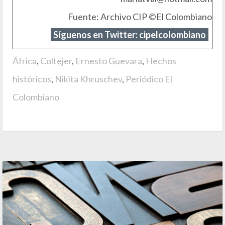
Fuente: Archivo CIP ©El Colombiano
Síguenos en Twitter: cipelcolombiano
África
,
Coltejer
,
Ernesto Guevara
,
Hechos
históricos
,
Nikita Khruschev
,
Periódico El
Colombiano