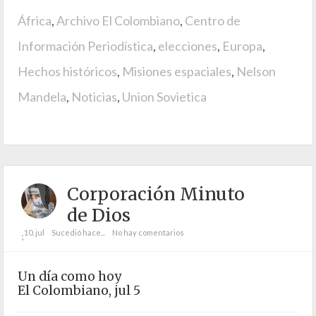
África
,
Archivo El Colombiano
,
Centro de
Información Periodística
,
elecciones
,
Europa
,
Hechos históricos
,
Misiones espaciales
,
Nelson
Mandela
,
Noticias
,
Union Sovietica
Corporación Minuto
de Dios
10. jul
Sucedió hace...
No hay comentarios
;
Un día como hoy
El Colombiano, jul 5